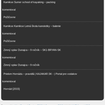
Kamikse Sumer school of kayaking – packing
komentoval
Požičovne
Kamikse Kamikse Letná škola kanoistiky – balenie
komentoval
Požičovne
Zimný splav Dunajca – 9 ročník – SK1-BRYAN-SK
komentoval
Zimný splav Dunajca – 9 ročník
Prielom Hornádu – pravidlá | KAJAKAR.SK - | Portal pre vodakov
komentoval
Hornád [2015]