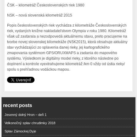
ČSK – kilometráž Československých riek 1980
NSK – nová slovenská kilometráž 2015
Popis československých riek vychádza z kilometráže Československých
riek, vydaných knižne nakladateľstvom Olympia v roku 1980. Kilometráž
však už zastarala a nezodpovedá aktuálnemu stavu, preto pracujeme na
tvorbe novej slovenskej kilometráže (NSK2015), ktorá obsahuje aktuálny
stav vychádzajúci zo splavenia danej rieky, jej kartografického
zmapovania systémom GPS/ORUXMAPS a zadania do mapového
systému. Výsledkom je digitálny model rieky, z ktorého následne po
doplnení a kontrole vyextrahujeme kilometráž /km 0 vždy od ústia rieky/
spolu s prehľadnou vodáckou mapou.
recent posts
Jesenný dolný Hron – deň 1
Velkonočný splav chrudimky 2018
Splav Zámockej Dyje