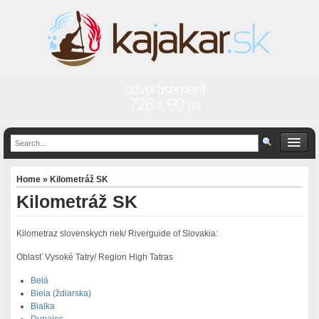
Home
» Kilometráž SK
Kilometráž SK
Kilometraz slovenskych riek/ Riverguide of Slovakia:
Oblasť Vysoké Tatry/ Region High Tatras
Belá
Biela (ždiarska)
Bialka
Dunajec