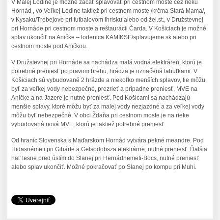
V Malej Lodine je možné začať splavovať pri cestnom moste cez rieku
Hornád , vo Veľkej Lodine taktiež pri cestnom moste /krčma Stará Mama/,
v Kysaku/Trebejove pri futbalovom ihrisku alebo od žel.st., v Družstevnej
pri Hornáde pri cestnom moste a reštaurácii Čarda. V Košiciach je možné
splav ukončiť na Aničke – lodenica KAMIKSE/splavujeme.sk alebo pri
cestnom moste pod Aničkou.
V Družstevnej pri Hornáde sa nachádza malá vodná elektráreň, ktorú je
potrebné preniesť po pravom brehu, hrádza je označená tabuľkami. V
Košiciach sú vybudované 2 hrázde a niekoľko menších splavov, tie môžu
byť za veľkej vody nebezpečné, prezrieť a prípadne preniesť. MVE na
Aničke a na Jazere je nutné preniesť. Pod Košicami sa nachádzajú
menšie splavy, ktoré môžu byť za malej vody nezjazdné a za veľkej vody
môžu byť nebezpečné. V obci Ždaňa pri cestnom moste je na rieke
vybudovaná nová MVE, ktorú je taktiež potrebné preniesť.
Od hraníc Slovenska s Maďarskom Hornád vytvára pekné meandre. Pod
Hidasnémeti pri Gibárte a Gelsodobsza elektrárne, nutné preniesť. Ďalšia
hať tesne pred ústím do Slanej pri Hernádnemeti-Bocs, nutné preniesť
alebo splav ukončiť. Možné pokračovať po Slanej po kompu pri Muhi.