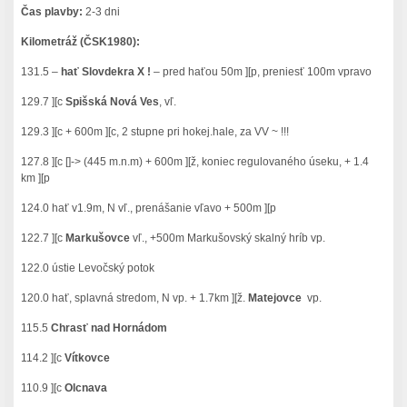
Čas plavby:
2-3 dni
Kilometráž (ČSK1980):
131.5 –
hať Slovdekra X !
– pred haťou 50m ][p, preniesť 100m vpravo
129.7 ][c
Spišská Nová Ves
, vľ.
129.3 ][c + 600m ][c, 2 stupne pri hokej.hale, za VV ~ !!!
127.8 ][c []-> (445 m.n.m) + 600m ][ž, koniec regulovaného úseku, + 1.4
km ][p
124.0 hať v1.9m, N vľ., prenášanie vľavo + 500m ][p
122.7 ][c
Markušovce
vľ., +500m Markušovský skalný hríb vp.
122.0 ústie Levočský potok
120.0 hať, splavná stredom, N vp. + 1.7km ][ž.
Matejovce
vp.
115.5
Chrasť nad Hornádom
114.2 ][c
Vítkovce
110.9 ][c
Olcnava