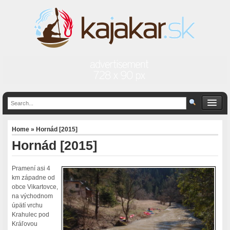
Home
» Hornád [2015]
Hornád [2015]
Pramení asi 4
km západne od
obce Vikartovce,
na východnom
úpätí vrchu
Krahulec pod
Kráľovou