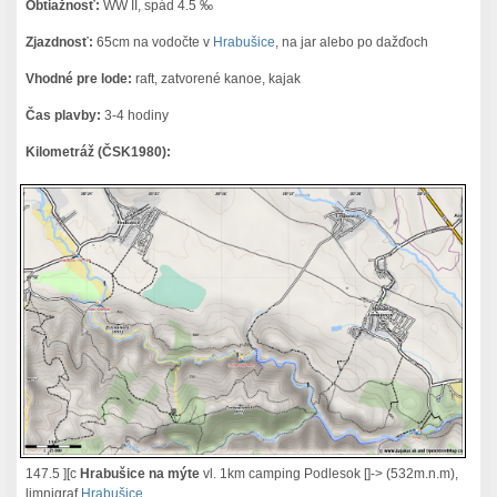
Obtiažnosť:
WW II, spád 4.5 ‰
Zjazdnosť:
65cm na vodočte v
Hrabušice
, na jar alebo po dažďoch
Vhodné pre lode:
raft, zatvorené kanoe, kajak
Čas plavby:
3-4 hodiny
Kilometráž (ČSK1980):
147.5 ][c
Hrabušice na mýte
vl. 1km camping Podlesok []-> (532m.n.m),
limnigraf
Hrabušice