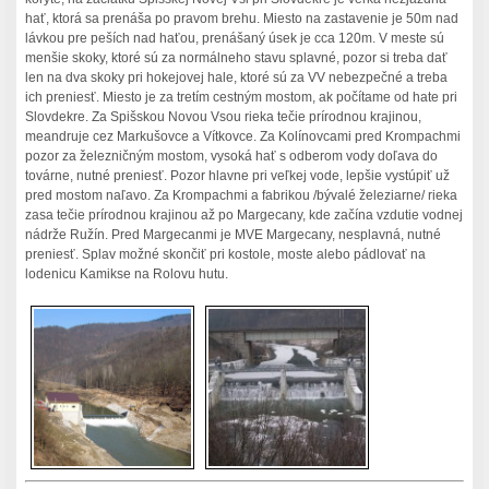
hať, ktorá sa prenáša po pravom brehu. Miesto na zastavenie je 50m nad
lávkou pre peších nad haťou, prenášaný úsek je cca 120m. V meste sú
menšie skoky, ktoré sú za normálneho stavu splavné, pozor si treba dať
len na dva skoky pri hokejovej hale, ktoré sú za VV nebezpečné a treba
ich preniesť. Miesto je za tretím cestným mostom, ak počítame od hate pri
Slovdekre. Za Spišskou Novou Vsou rieka tečie prírodnou krajinou,
meandruje cez Markušovce a Vítkovce. Za Kolínovcami pred Krompachmi
pozor za železničným mostom, vysoká hať s odberom vody doľava do
továrne, nutné preniesť. Pozor hlavne pri veľkej vode, lepšie vystúpiť už
pred mostom naľavo. Za Krompachmi a fabrikou /bývalé železiarne/ rieka
zasa tečie prírodnou krajinou až po Margecany, kde začína vzdutie vodnej
nádrže Ružín. Pred Margecanmi je MVE Margecany, nesplavná, nutné
preniesť. Splav možné skončiť pri kostole, moste alebo pádlovať na
lodenicu Kamikse na Rolovu hutu.