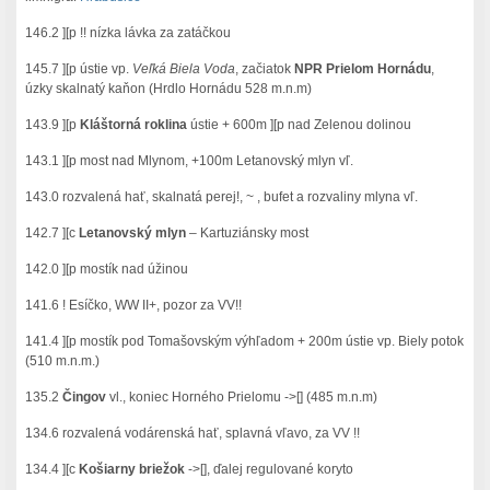
146.2 ][p !! nízka lávka za zatáčkou
145.7 ][p ústie vp.
Veľká Biela Voda
, začiatok
NPR Prielom Hornádu
,
úzky skalnatý kaňon (Hrdlo Hornádu 528 m.n.m)
143.9 ][p
Kláštorná roklina
ústie + 600m ][p nad Zelenou dolinou
143.1 ][p most nad Mlynom, +100m Letanovský mlyn vľ.
143.0 rozvalená hať, skalnatá perej!, ~ , bufet a rozvaliny mlyna vľ.
142.7 ][c
Letanovský mlyn
– Kartuziánsky most
142.0 ][p mostík nad úžinou
141.6 ! Esíčko, WW II+, pozor za VV!!
141.4 ][p mostík pod Tomašovským výhľadom + 200m ústie vp. Biely potok
(510 m.n.m.)
135.2
Čingov
vl., koniec Horného Prielomu ->[] (485 m.n.m)
134.6 rozvalená vodárenská hať, splavná vľavo, za VV !!
134.4 ][c
Košiarny briežok
->[], ďalej regulované koryto