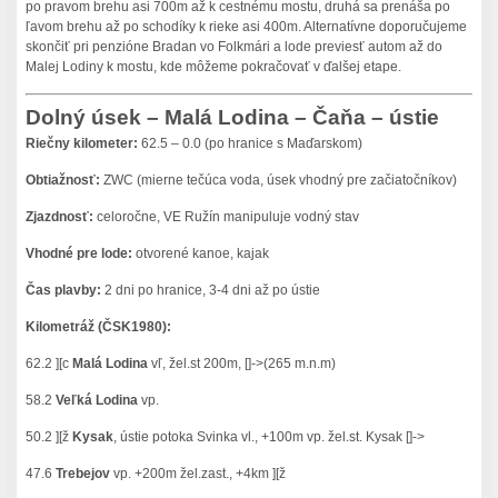
po pravom brehu asi 700m až k cestnému mostu, druhá sa prenáša po
ľavom brehu až po schodíky k rieke asi 400m. Alternatívne doporučujeme
skončiť pri penzióne Bradan vo Folkmári a lode previesť autom až do
Malej Lodiny k mostu, kde môžeme pokračovať v ďalšej etape.
Dolný úsek – Malá Lodina – Čaňa – ústie
Riečny kilometer:
62.5 – 0.0 (po hranice s Maďarskom)
Obtiažnosť:
ZWC (mierne tečúca voda, úsek vhodný pre začiatočníkov)
Zjazdnosť:
celoročne, VE Ružín manipuluje vodný stav
Vhodné pre lode:
otvorené kanoe, kajak
Čas plavby:
2 dni po hranice, 3-4 dni až po ústie
Kilometráž (ČSK1980):
62.2 ][c
Malá Lodina
vľ, žel.st 200m, []->(265 m.n.m)
58.2
Veľká Lodina
vp.
50.2 ][ž
Kysak
, ústie potoka Svinka vl., +100m vp. žel.st. Kysak []->
47.6
Trebejov
vp. +200m žel.zast., +4km ][ž