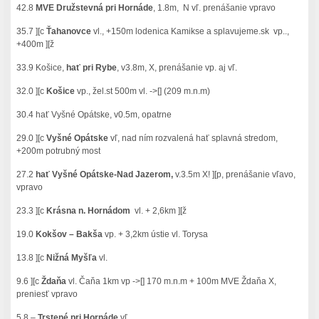
42.8
MVE Družstevná pri Hornáde
, 1.8m, N vľ. prenášanie vpravo
35.7 ][c
Ťahanovce
vl., +150m lodenica Kamikse a splavujeme.sk vp..,
+400m ][ž
33.9 Košice,
hať pri Rybe
, v3.8m, X, prenášanie vp. aj vľ.
32.0 ][c
Košice
vp., žel.st 500m vl. ->[] (209 m.n.m)
30.4 hať Vyšné Opátske, v0.5m, opatrne
29.0 ][c
Vyšné Opátske
vľ, nad ním rozvalená hať splavná stredom,
+200m potrubný most
27.2
hať Vyšné Opátske-Nad Jazerom,
v.3.5m X! ][p, prenášanie vľavo,
vpravo
23.3 ][c
Krásna n. Hornádom
vl. + 2,6km ][ž
19.0
Kokšov – Bakša
vp. + 3,2km ústie vl. Torysa
13.8 ][c
Nižná Myšľa
vl.
9.6 ][c
Ždaňa
vl. Čaňa 1km vp ->[] 170 m.n.m + 100m MVE Ždaňa X,
preniesť vpravo
5.8 –
Trstené pri Hornáde
vľ.