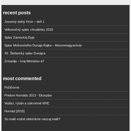
recent posts
Jesenný dolný Hron – deň 1
Velkonočný splav chrudimky 2018
Splav Zámockej Dyje
Splav Mošonského Dunaja Rajka – Mosonmagyaróvár
XII. Štefanský splav Dunajca
Zrmanija – kraj Winnetou-a?
most commented
Požičovne
Prielom Hornádu 2013 - Ekosplav
Vodáci, rybári a súkromné MVE
Hornád [2015]
Sú malé vodné elektrárne naozaj malé?