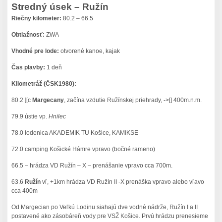
Stredný úsek – Ružín
Riečny kilometer:
80.2 – 66.5
Obtiažnosť:
ZWA
Vhodné pre lode:
otvorené kanoe, kajak
Čas plavby:
1 deň
Kilometráž (ČSK1980):
80.2 ][c
Margecany
, začína vzdutie Ružínskej priehrady, ->[] 400m.n.m.
79.9 ústie vp.
Hnilec
78.0 lodenica AKADEMIK TU Košice, KAMIKSE
72.0 camping Košické Hámre vpravo (bočné rameno)
66.5 – hrádza VD Ružín – X – prenášanie vpravo cca 700m.
63.6
Ružín
vľ, +1km hrádza VD Ružín II -X prenáška vpravo alebo vľavo
cca 400m
Od Margecian po Veľkú Lodinu siahajú dve vodné nádrže, Ružín I a II
postavené ako zásobáreň vody pre VSŽ Košice. Prvú hrádzu prenesieme