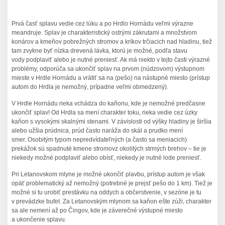
Prvá časť splavu vedie cez lúku a po Hrdlo Hornádu veľmi výrazne
meandruje. Splav je charakteristický ostrými zákrutami a množstvom
konárov a kmeňov pobrežných stromov a kríkov trčiacich nad hladinu, tiež
tam zvykne byť nízka drevená lávka, ktorú je možné, podľa stavu
vody podplaviť alebo je nutné preniesť. Ak má niekto v tejto časti výrazné
problémy, odporúča sa ukončiť splav na prvom (núdzovom) výstupnom
mieste v Hrdle Hornádu a vrátiť sa na (pešo) na nástupné miesto (prístup
autom do Hrdla je nemožný, prípadne veľmi obmedzený).
V Hrdle Hornádu rieka vchádza do kaňonu, kde je nemožné predčasne
ukončiť splav! Od Hrdla sa mení charakter toku, rieka vedie cez úzky
kaňon s vysokými skalnými stenami. V závislosti od výšky hladiny je širšia
alebo užšia prúdnica, prúd často naráža do skál a prudko mení
smer. Osobitým typom nepredvídateľných (a často sa meniacich)
prekážok sú spadnuté kmene stromovz okolitých strmých brehov – tie je
niekedy možné podplaviť alebo obísť, niekedy je nutné lode preniesť.
Pri Letanovskom mlyne je možné ukončiť plavbu, prístup autom je však
opäť problematický až nemožný (potrebné je prejsť pešo do 1 km). Tiež je
možné si tu urobiť prestávku na oddych a občerstvenie, v sezóne je tu
v prevádzke bufet. Za Letanovským mlynom sa kaňon ešte zúži, charakter
sa ale nemení až po Čingov, kde je záverečné výstupné miesto
a ukončenie splavu.