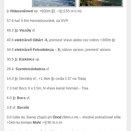
[c
Hidasznémeti
vp. +600m ][ž, ->[] (155 m.n.m)
57.6 hať 0.6m Hernádszurdok, za VV!!!
49.3 ][p
Viszóly
vľ.
40.6
elektráreň Gibárt -X,
preniesť vľavo alebo cez ostrov +300m ][c
34.6
elektráreň Felsodobsza – X,
náhon vpravo, preniesť vpravo.
30.5 ][c
Kiskinics
vp.
28.4
Szentistvánbaksa
vľ.
14.3 ][c Gerztely vľ., +1.4km ][c cesta č.37 na Tokaj
7.3 hať Bocs X v.3.5m, N vľavo kanál Hornád – Tisa
6.0 ][c
Bocs
vľ.
3.8 vľ.
Berzék
0.0 ústie do
Slanej
(Sajó) pri
Ónod
(96m.n.m) – vhodné pokračovať ešte
+1km ku kompe
Muhi
->[] 90 m.n.m.