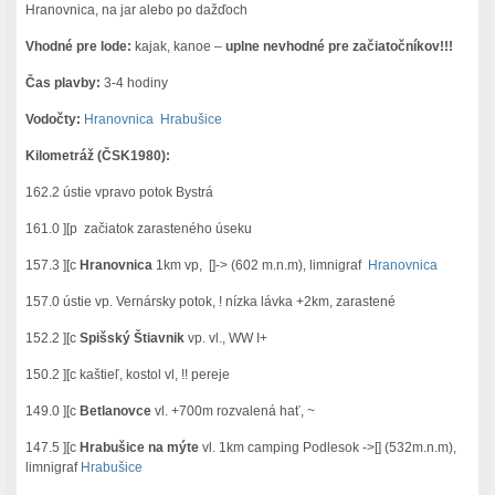
Hranovnica, na jar alebo po dažďoch
Vhodné pre lode:
kajak, kanoe –
uplne nevhodné pre začiatočníkov!!!
Čas plavby:
3-4 hodiny
Vodočty:
Hranovnica
Hrabušice
Kilometráž (ČSK1980):
162.2 ústie vpravo potok Bystrá
161.0 ][p začiatok zarasteného úseku
157.3 ][c
Hranovnica
1km vp, []-> (602 m.n.m), limnigraf
Hranovnica
157.0 ústie vp. Vernársky potok, ! nízka lávka +2km, zarastené
152.2 ][c
Spišský Štiavnik
vp. vl., WW I+
150.2 ][c kaštieľ, kostol vl, !! pereje
149.0 ][c
Betlanovce
vl. +700m rozvalená hať, ~
147.5 ][c
Hrabušice na mýte
vl. 1km camping Podlesok ->[] (532m.n.m),
limnigraf
Hrabušice