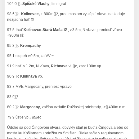
104.0 ][c
Spišské Vlachy
, limnigraf
98.5 ][c
Kolínovce,
+ 800m ][ž, pred mostom vystúpiť vľavo, nasleduje
nezjadná hať X!
97.5
hať Kolínovce-Stará Maša X
! , v.3.5m, N vľavo, preniesť vľavo
+900m ][ž
95.3 ][c
Krompachy
95.1 stupeň v.0.5m, za VV ~
91.9 hať, v.1.2m, N vľavo,
Richnava
vl. ][c, zast.100m vp.
90.9 ][c
Kluknava
vp.
83.7 MVE Margecany, preniesť vpravo
83.9][ž
80.2 ][c
Margecany
, začína vzdutie Ružínskej priehrady, ->[] 400m.n.m.
79.9 ústie vp.
Hnilec
Údolie sa pod Čingovom otvára, obvyklý štart je buď z Čingova alebo od
mosta ku Košiarnemu briežku zo Smižian. Rieka tečie v regulovanom
koryte, na začiatku Spišskej Novej Vsi pri Slovdekre je veľká nezjazdná