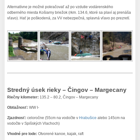
Alternatívne je možné pokračovať až po vzdutie vodárenského
odberného miesta Košiarny briežok (rkm. 134.6, ktoré sa plaví aj prenáša
vľavo). Hať je poškodená, za VV nebezpečná, splavná vľavo po prezretí.
Stredný úsek rieky – Čingov – Margecany
Riečny kilometer:
135.2 – 80.2, Čingov – Margecany
Obtiažnosť:
WW I-
Zjazdnosť:
celoročne (55cm na vodočte v
Hrabušice
alebo 145cm na
vodočte v Spišských Vlachoch)
Vhodné pre lode:
Otvorené kanoe, kajak, raft