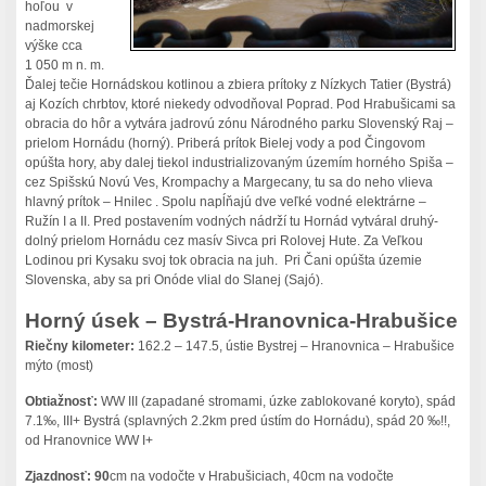
hoľou v
nadmorskej
výške cca
1 050 m n. m.
Ďalej tečie Hornádskou kotlinou a zbiera prítoky z Nízkych Tatier (Bystrá)
aj Kozích chrbtov, ktoré niekedy odvodňoval Poprad. Pod Hrabušicami sa
obracia do hôr a vytvára jadrovú zónu Národného parku Slovenský Raj –
prielom Hornádu (horný). Priberá prítok Bielej vody a pod Čingovom
opúšta hory, aby dalej tiekol industrializovaným územím horného Spiša –
cez Spišskú Novú Ves, Krompachy a Margecany, tu sa do neho vlieva
hlavný prítok – Hnilec . Spolu napĺňajú dve veľké vodné elektrárne –
Ružín I a II. Pred postavením vodných nádrží tu Hornád vytváral druhý-
dolný prielom Hornádu cez masív Sivca pri Rolovej Hute. Za Veľkou
Lodinou pri Kysaku svoj tok obracia na juh. Pri Čani opúšta územie
Slovenska, aby sa pri Onóde vlial do Slanej (Sajó).
Horný úsek – Bystrá-Hranovnica-Hrabušice
Riečny kilometer:
162.2 – 147.5, ústie Bystrej – Hranovnica – Hrabušice
mýto (most)
Obtiažnosť:
WW III (zapadané stromami, úzke zablokované koryto), spád
7.1‰, III+ Bystrá (splavných 2.2km pred ústím do Hornádu), spád 20 ‰!!,
od Hranovnice WW I+
Zjazdnosť: 90
cm na vodočte v Hrabušiciach, 40cm na vodočte