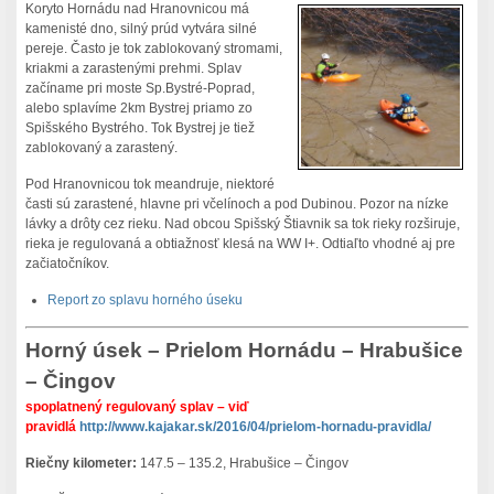
Koryto Hornádu nad Hranovnicou má
kamenisté dno, silný prúd vytvára silné
pereje. Často je tok zablokovaný stromami,
kriakmi a zarastenými prehmi. Splav
začíname pri moste Sp.Bystré-Poprad,
alebo splavíme 2km Bystrej priamo zo
Spišského Bystrého. Tok Bystrej je tiež
zablokovaný a zarastený.
Pod Hranovnicou tok meandruje, niektoré
časti sú zarastené, hlavne pri včelínoch a pod Dubinou. Pozor na nízke
lávky a drôty cez rieku. Nad obcou Spišský Štiavnik sa tok rieky rozširuje,
rieka je regulovaná a obtiažnosť klesá na WW I+. Odtiaľto vhodné aj pre
začiatočníkov.
Report zo splavu horného úseku
Horný úsek – Prielom Hornádu – Hrabušice
– Čingov
spoplatnený regulovaný splav – viď
pravidlá
http://www.kajakar.sk/2016/04/prielom-hornadu-pravidla/
Riečny kilometer:
147.5 – 135.2, Hrabušice – Čingov