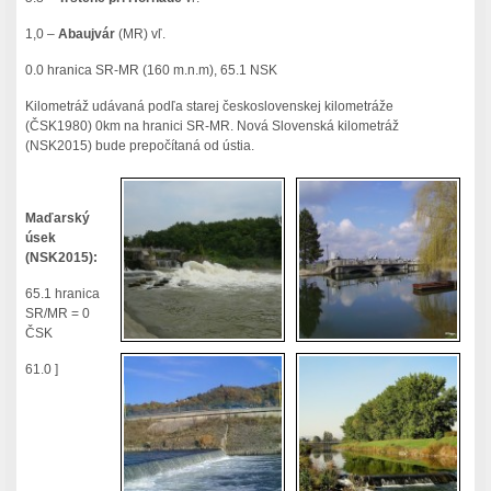
1,0 –
Abaujvár
(MR) vľ.
0.0 hranica SR-MR (160 m.n.m), 65.1 NSK
Kilometráž udávaná podľa starej československej kilometráže
(ČSK1980) 0km na hranici SR-MR. Nová Slovenská kilometráž
(NSK2015) bude prepočítaná od ústia.
Maďarský
úsek
(NSK2015):
65.1 hranica
SR/MR = 0
ČSK
61.0 ]