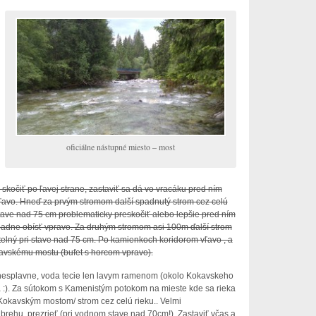
oficiálne nástupné miesto – most
 skočiť po ľavej strane, zastaviť sa dá vo vracáku pred ním
ľavo. Hneď za prvým stromom další spadnutý strom cez celú
stave nad 75 cm problematicky preskočiť alebo lepšie pred ním
rípadne obísť vpravo. Za druhým stromom asi 100m ďalší strom
itelný pri stave nad 75 cm. Po kamienkoch koridorom vľavo , a
avskému mostu (bufet s horcom vpravo).
nesplavne, voda tecie len lavym ramenom (okolo Kokavskeho
a :). Za sútokom s Kamenistým potokom na mieste kde sa rieka
 Kokavským mostom/ strom cez celú rieku.. Velmi
brehu, prezrieť (pri vodnom stave nad 70cm!). Zastaviť včas a