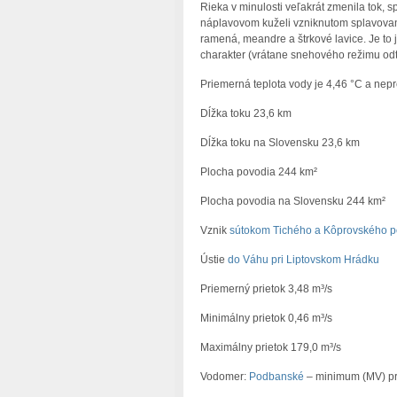
Rieka v minulosti veľakrát zmenila tok, 
náplavovom kuželi vzniknutom splavovaní
ramená, meandre a štrkové lavice. Je to 
charakter (vrátane snehového režimu odt
Priemerná teplota vody je 4,46 °C a nepr
Dĺžka toku 23,6 km
Dĺžka toku na Slovensku 23,6 km
Plocha povodia 244 km²
Plocha povodia na Slovensku 244 km²
Vznik
sútokom Tichého a Kôprovského p
Ústie
do Váhu pri Liptovskom Hrádku
Priemerný prietok 3,48 m³/s
Minimálny prietok 0,46 m³/s
Maximálny prietok 179,0 m³/s
Vodomer:
Podbanské
– minimum (MV) pr