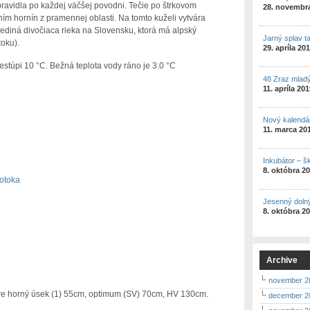
spravidla po každej väčšej povodni. Tečie po štrkovom
28. novembr
m hornín z pramennej oblasti. Na tomto kuželi vytvára
jediná divočiaca rieka na Slovensku, ktorá má alpský
Jarný splav t
oku).
29. apríla 20
estúpi 10 °C. Bežná teplota vody ráno je 3.0 °C
48 Zraz mlad
11. apríla 20
Nový kalendá
11. marca 20
Inkubátor – š
8. októbra 2
otoka
Jesenný doln
8. októbra 2
Archive
november 2
e horný úsek (1) 55cm, optimum (SV) 70cm, HV 130cm.
december 2