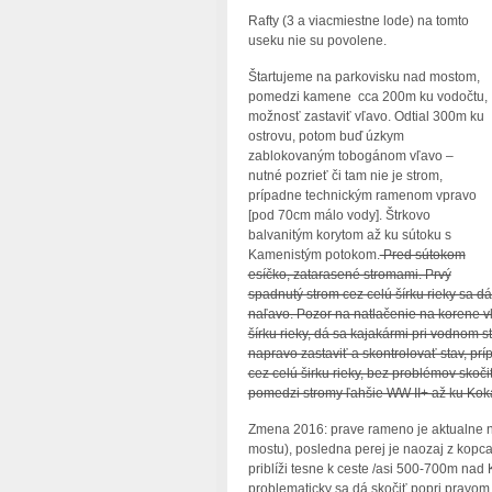
Rafty (3 a viacmiestne lode) na tomto
useku nie su povolene.
Štartujeme na parkovisku nad mostom,
pomedzi kamene cca 200m ku vodočtu,
možnosť zastaviť vľavo. Odtial 300m ku
ostrovu, potom buď úzkym
zablokovaným tobogánom vľavo –
nutné pozrieť či tam nie je strom,
prípadne technickým ramenom vpravo
[pod 70cm málo vody]. Štrkovo
balvanitým korytom až ku sútoku s
Kamenistým potokom.
Pred sútokom
esíčko, zatarasené stromami. Prvý
spadnutý strom cez celú šírku rieky sa dá
naľavo. Pozor na natlačenie na korene v
šírku rieky, dá sa kajakármi pri vodnom 
napravo zastaviť a skontrolovať stav, p
cez celú širku rieky, bez problémov skoč
pomedzi stromy ľahšie WW II+ až ku Kok
Zmena 2016: prave rameno je aktualne 
mostu), posledna perej je naozaj z kopc
priblíži tesne k ceste /asi 500-700m nad
problematicky sa dá skočiť popri pravom 