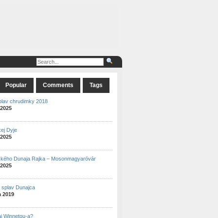
Popular
Comments
Tags
plav chrudimky 2018
 2025
ej Dyje
 2025
ského Dunaja Rajka – Mosonmagyaróvár
 2025
ý splav Dunajca
a 2019
aj Winnetou-a?