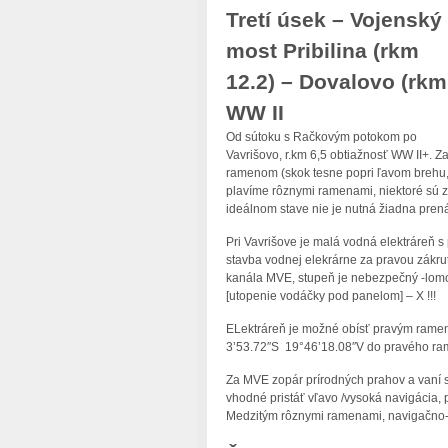
Tretí úsek – Vojenský
most Pribilina (rkm
12.2) – Dovalovo (rkm
WW II
Od sútoku s Račkovým potokom po
Vavrišovo, r.km 6,5 obtiažnosť WW II+. 
ramenom (skok tesne popri ľavom brehu,
plavíme rôznymi ramenami, niektoré sú za
ideálnom stave nie je nutná žiadna pren
Pri Vavrišove je malá vodná elektráreň s
stavba vodnej elekrárne za pravou zákru
kanála MVE, stupeň je nebezpečný -lomo
[utopenie vodáčky pod panelom] – X !!!
ELektráreň je možné obísť pravým rame
3’53.72″S 19°46’18.08″V do pravého ram
Za MVE zopár prírodných prahov a vaní s
vhodné pristáť vľavo /vysoká navigácia,
Medzitým rôznymi ramenami, navigačno-