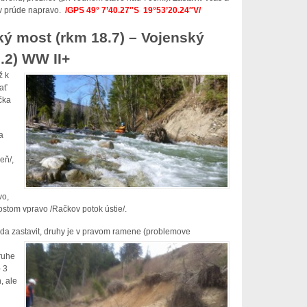
v prúde napravo.
/GPS 49° 7’40.27″S 19°53’20.24″V/
ý most (rkm 18.7) – Vojenský
2.2) WW II+
ž k
ať
čka
a
eň/,
vo,
stom vpravo /Račkov potok ústie/.
a zastavit, druhy je v
pravom ramene (problemove
ruhe
 3
, ale