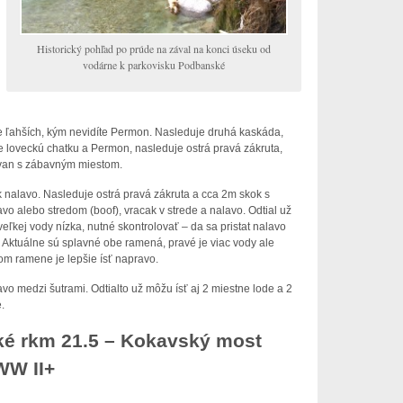
Historický pohľad po prúde na zával na konci úseku od
vodárne k parkovisku Podbanské
e ľahších, kým nevidíte Permon. Nasleduje druhá kaskáda,
díte loveckú chatku a Permon, nasleduje ostrá pravá zákruta,
alvan s zábavným miestom.
 nalavo. Nasleduje ostrá pravá zákruta a cca 2m skok s
o alebo stredom (boof), vracak v strede a nalavo. Odtial už
veľkej vody nízka, nutné skontrolovať – da sa pristat nalavo
v, Aktuálne sú splavné obe ramená, pravé je viac vody ale
om ramene je lepšie ísť napravo.
o medzi šutrami. Odtialto už môžu ísť aj 2 miestne lode a 2
.
ké rkm 21.5 – Kokavský most
WW II+