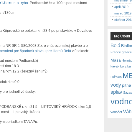
november 2
e=1&id=tur_a_rybo
Podbanské /cca 100m pod mostom/
apríl 2019
0cm/130cm
marec 2019
október 201
 Kôprovského potoka rkm 23.4 po prístavisko v Dovalove
Tag Cloud
Belá
Bialk
na NR SR č. 580/2003 Z.z. o vnútrozemskej plavbe a o
povolení pre športovú plavbu pre Hornú Belú
v úsekoch:
France
greece
Maša
(nad mostom Podbanské)
Horná
st rkm 18.3
kayak
korzika
ina rkm 12.2 (železný ženijný)
M
Lužnica
ádok rkm 0.0
vody
pitná
splav
 pre jednotlivé úseky:
Sáza
vodne
: PODBANSKÉ r. km 21,5 – LIPTOVSKÝ HRÁDOK r. km 1,8
Váh
 most – Liptovský Hrádok
vodočet
evným poriadkom TANAPu.