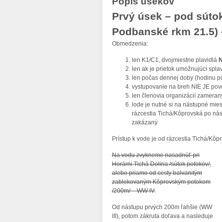
Popis úsekov
Prvý úsek – pod súto
Podbanské rkm 21.5) 
Obmedzenia:
len K1/C1, dvojmiestne plavidlá
N
len ak je prietok umožnujúci sp
len počas dennej doby (hodinu p
vystupovanie na breh NIE JE pov
len členovia organizácií zameran
lode je nutné si na nástupné mies
rázcestia Tichá/Kôprovská po nás
zakázaný
Prístup k vode je od rázcestia Tichá/Kô
Na vodu zvykneme nasadnúť pri
Horárni Tichá Dolina /sútok potokov/,
alebo priamo od cesty balvanitým
zablokovaným Kôprovským potokom
/200m/ – WW IV.
Od nástupu prvých 200m ľahšie (WW
III), potom zákruta doľava a nasleduje