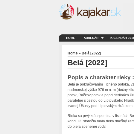
HOME
ADRESÁR
KALENDÁR 201
Home
» Belá [2022]
Belá [2022]
Popis a charakter rieky :
Belá je pokračovaním Tichého potoka, v
nadmorskej výške 976 m n. m (riečny kil
potok, Račkov potok a popri dedinách Pri
paralelne s cestou do Liptovského Hrádku
zvanej Úšusty pod Liptovským Hrádkom.
Rieka sa prvý krát spomína v listinách B
konci 13. storočia mala rieka dnešný zem
do biela spenenej vody.