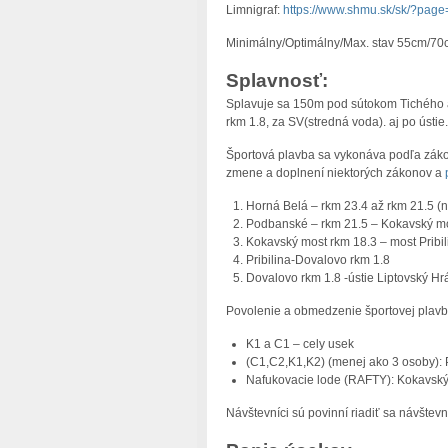
Limnigraf:
https://www.shmu.sk/sk/?pag
Minimálny/Optimálny/Max. stav 55cm/7
Splavnosť:
Splavuje sa 150m pod sútokom Tichého a
rkm 1.8, za SV(stredná voda). aj po ústie.
Športová plavba sa vykonáva podľa záko
zmene a doplnení niektorých zákonov a
Horná Belá – rkm 23.4 až rkm 21.5 
Podbanské – rkm 21.5 – Kokavský mo
Kokavský most rkm 18.3 – most Pribil
Pribilina-Dovalovo rkm 1.8
Dovalovo rkm 1.8 -ústie Liptovský Hr
Povolenie a obmedzenie športovej plavby
K1 a C1 – cely usek
(C1,C2,K1,K2) (menej ako 3 osoby)
Nafukovacie lode (RAFTY): Kokavský
Návštevníci sú povinní riadiť sa návšt