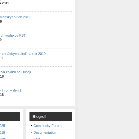
a 2019
atranských riek 2019
19
ých vodákov KST
19
r vodáckych akcií na rok 2019
19
kola kajaku na Dunaji
018
ý Hron – deň 1
018
Blogroll
025
Community Forum
019
Documentation