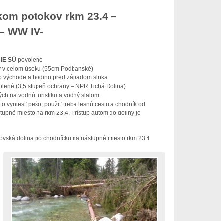
kom potokov rkm 23.4 –
– WW IV-
IE SÚ
povolené
lav v celom úseku (55cm Podbanské)
o východe a hodinu pred západom slnka
olené (3,5 stupeň ochrany – NPR Tichá Dolina)
ých na vodnú turistiku a vodný slalom
to vyniesť pešo, použiť treba lesnú cestu a chodník od
tupné miesto na rkm 23.4. Prístup autom do doliny je
provská dolina po chodníčku na nástupné miesto rkm 23.4