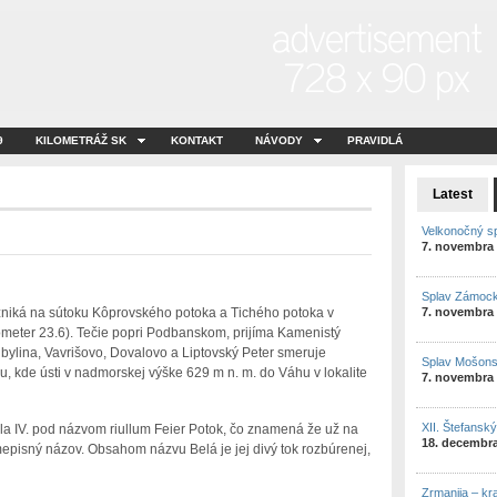
9
KILOMETRÁŽ SK
KONTAKT
NÁVODY
PRAVIDLÁ
Latest
Velkonočný s
7. novembra
Splav Zámock
zniká na sútoku Kôprovského potoka a Tichého potoka v
7. novembra
ometer 23.6). Tečie popri Podbanskom, prijíma Kamenistý
bylina, Vavrišovo, Dovalovo a Liptovský Peter smeruje
Splav Mošon
, kde ústi v nadmorskej výške 629 m n. m. do Váhu v lokalite
7. novembra
XII. Štefansk
ela IV. pod názvom riullum Feier Potok, čo znamená že už na
18. decembr
episný názov. Obsahom názvu Belá je jej divý tok rozbúrenej,
Zrmanija – kr