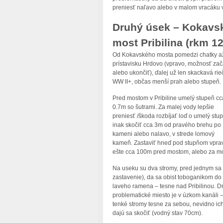
preniesť naľavo alebo v malom vracáku 
Druhý úsek – Kokavsk
most Pribilina (rkm 1
Od Kokavského mosta pomedzi chatky a
prístavisku Hrdovo (vpravo, možnosť zač
alebo ukončiť), ďalej už len skackavá rie
WW II+, občas menší prah alebo stupeň.
Pred mostom v Pribiline umelý stupeň cc
0.7m so šutrami. Za malej vody lepšie
preniesť /škoda rozbíjať loď o umelý stup
inak skočiť cca 3m od pravého brehu po
kameni alebo nalavo, v strede lomový
kameň. Zastaviť hneď pod stupňom vpra
ešte cca 100m pred mostom, alebo za mo
Na useku su dva stromy, pred jednym sa d
zastavenie), da sa obist toboganikom do
laveho ramena – tesne nad Pribilinou. D
problematické miesto je v úzkom kanáli –
tenké stromy tesne za sebou, nevidno ich
dajú sa skočiť (vodný stav 70cm).