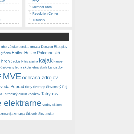
019
FAQ
Member Area
Resolution Center
8
Tutorials
a
chorvátsko
corsica
croatia
Dunajec
Ekosplav
Hnilec
Hnilec Palcmanská
grécko
kajak
hron
d
Jackie Nitrica
jalná
kanoe
Kralovany
letná škola
letná škola kanoistiky
MVE
E
ochrana zdrojov
 voda
Poprad
rieky
riverapp
Slovenský Raj
Tatry
va
Tatranský okruh vodákov
TOV
 elektrarne
vodny slalom
zrmanija
zrmanja
Štiavnik Slovensko