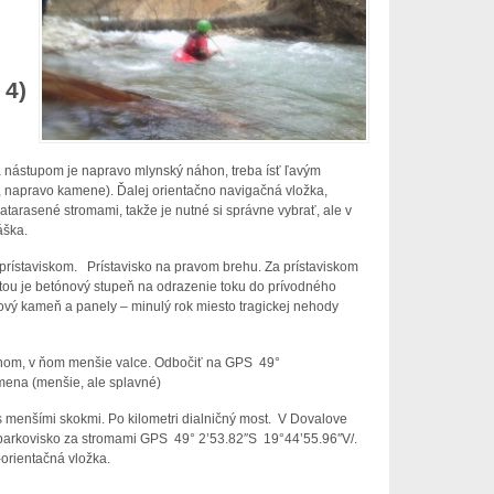
 4)
Za nástupom je napravo mlynský náhon, treba ísť ľavým
 napravo kamene). Ďalej orientačno navigačná vložka,
tarasené stromami, takže je nutné si správne vybrať, ale v
áška.
 prístaviskom. Prístavisko na pravom brehu. Za prístaviskom
tou je betónový stupeň na odrazenie toku do prívodného
vý kameň a panely – minulý rok miesto tragickej nehody
nom, v ňom menšie valce. Odbočiť na GPS 49°
ena (menšie, ale splavné)
 menšími skokmi. Po kilometri dialničný most. V Dovalove
 parkovisko za stromami GPS 49° 2’53.82″S 19°44’55.96″V/.
orientačná vložka.