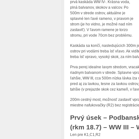
prvá kaskáda WW IV-. Krásna voda,
plná balvanov, skokov a valcov. Po
500m v strede ostrov, aktuálne je
splavné len ľavé rameno, v pravom je
strom (je ho vidno, je možné nad ním
zastaviť). V ľavom ramene je torzo
stromu, pri vode 70cm bez problému.
Kaskáda sa končí, nasledujúcich 300m j
ostrov pri vodárni treba ísť vľavo. Ak vi
treba ísť vpravo, vysoký skok, za ním b
Prva perej idealne lavym stredom, vracak
riadnym balvanom v strede. Splavne vprav
ľahšie, WW III, cca 500m nízka lávka /za 
pred aj za lavkou, tesne za lavkou ostro
tahšie (v prejazde skok cez kameň, v ľav
200m cestný most, možnosť zastaviť vprav
miestne nafukovačky (R2) bez registrácie
Prvý úsek – Podbans
(rkm 18.7) – WW III – 
Len pre K1,C1,R2