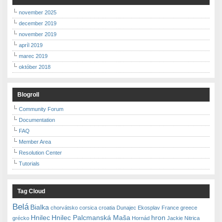
november 2025
december 2019
november 2019
apríl 2019
marec 2019
október 2018
Blogroll
Community Forum
Documentation
FAQ
Member Area
Resolution Center
Tutorials
Tag Cloud
Belá
Bialka
chorvátsko
corsica
croatia
Dunajec
Ekosplav
France
greece
Hnilec
Hnilec Palcmanská Maša
hron
grécko
Hornád
Jackie Nitrica