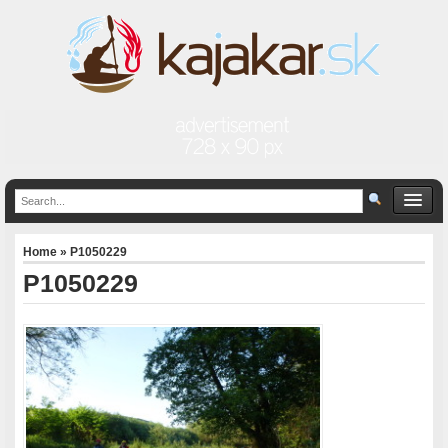
Home
» P1050229
P1050229