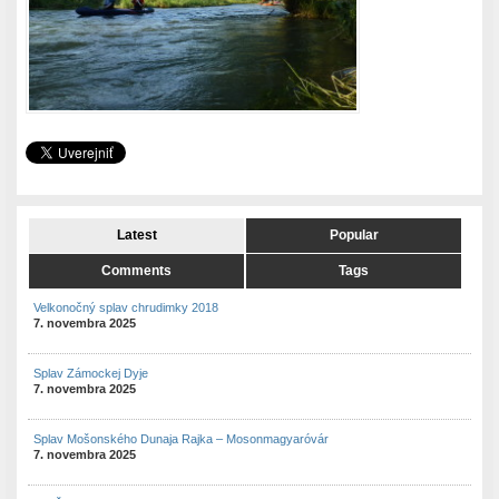
Latest
Popular
Comments
Tags
Velkonočný splav chrudimky 2018
7. novembra 2025
Splav Zámockej Dyje
7. novembra 2025
Splav Mošonského Dunaja Rajka – Mosonmagyaróvár
7. novembra 2025