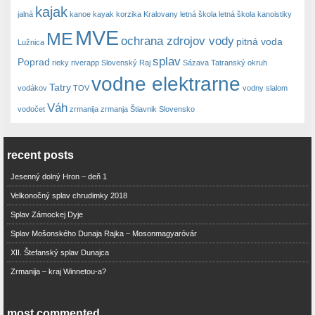
kajak
jalná
kanoe
kayak
korzika
Kralovany
letná škola
letná škola kanoistiky
MVE
ME
ochrana zdrojov vody
pitná voda
Lužnica
splav
Poprad
rieky
riverapp
Slovenský Raj
Sázava
Tatranský okruh
vodne elektrarne
Tatry
vodákov
TOV
vodny slalom
Váh
vodočet
zrmanija
zrmanja
Štiavnik Slovensko
recent posts
Jesenný dolný Hron – deň 1
Velkonočný splav chrudimky 2018
Splav Zámockej Dyje
Splav Mošonského Dunaja Rajka – Mosonmagyaróvár
XII. Štefanský splav Dunajca
Zrmanija – kraj Winnetou-a?
most commented