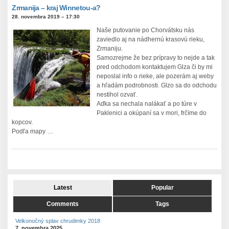
Zrmanija – kraj Winnetou-a?
28. novembra 2019 – 17:30
Naše putovanie po Chorvátsku nás
zaviedlo aj na nádhernú krasovú rieku,
Zrmaniju.
Samozrejme že bez prípravy to nejde a tak
pred odchodom kontaktujem Glza či by mi
neposlal info o rieke, ale pozerám aj weby
a hľadám podrobnosti. Glzo sa do odchodu
nestihol ozvať.
Aďka sa nechala nalákať a po túre v
Paklenici a okúpaní sa v mori, frčíme do
kopcov.
Podľa mapy …
Latest
Popular
Comments
Tags
Velkonočný splav chrudimky 2018
7. novembra 2025