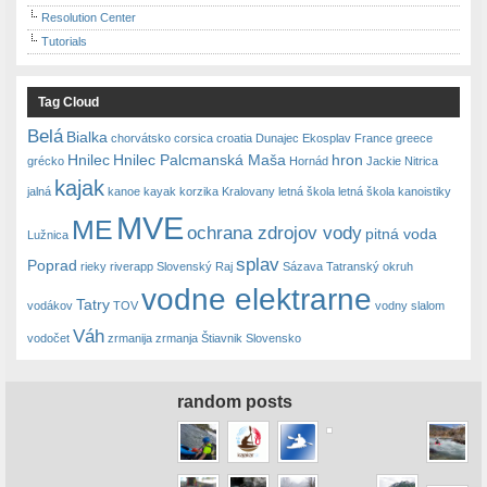
Resolution Center
Tutorials
Tag Cloud
Belá
Bialka
chorvátsko
corsica
croatia
Dunajec
Ekosplav
France
greece
Hnilec
Hnilec Palcmanská Maša
hron
grécko
Hornád
Jackie Nitrica
kajak
jalná
kanoe
kayak
korzika
Kralovany
letná škola
letná škola kanoistiky
MVE
ME
ochrana zdrojov vody
pitná voda
Lužnica
splav
Poprad
rieky
riverapp
Slovenský Raj
Sázava
Tatranský okruh
vodne elektrarne
Tatry
vodákov
TOV
vodny slalom
Váh
vodočet
zrmanija
zrmanja
Štiavnik Slovensko
random posts