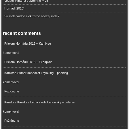
Vodáci, rybári a súkromné MVE
Hornád [2015]
Sú malé vodné elektrárne naozaj malé?
recent comments
Prielom Hornádu 2013 – Kamikse
komentoval
Prielom Hornádu 2013 – Ekosplav
Kamikse Sumer school of kayaking – packing
komentoval
Požičovne
Kamikse Kamikse Letná škola kanoistiky – balenie
komentoval
Požičovne