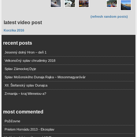
(refresh random posts)
latest video post
Korzika 2016
recent posts
Jesenný dolný Hron – deň 1
Velkonočný splav chrudimky 2018
Splav Zámockej Dyje
Splav Mošonského Dunaja Rajka – Mosonmagyaróvár
XII. Štefanský splav Dunajca
Zrmanija – kraj Winnetou-a?
most commented
Požičovne
Prielom Hornádu 2013 - Ekosplav