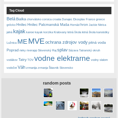
Tag Cloud
Belá
Bialka
chorvátsko
corsica
croatia
Dunajec
Ekosplav
France
greece
Hnilec
Hnilec Palcmanská Maša
hron
grécko
Hornád
Jackie Nitrica
kajak
jalná
kanoe
kayak
korzika
Kralovany
letná škola
letná škola kanoistiky
MVE
ME
ochrana zdrojov vody
pitná voda
Lužnica
splav
Poprad
rieky
riverapp
Slovenský Raj
Sázava
Tatranský okruh
vodne elektrarne
Tatry
vodákov
TOV
vodny slalom
Váh
vodočet
zrmanija
zrmanja
Štiavnik Slovensko
random posts