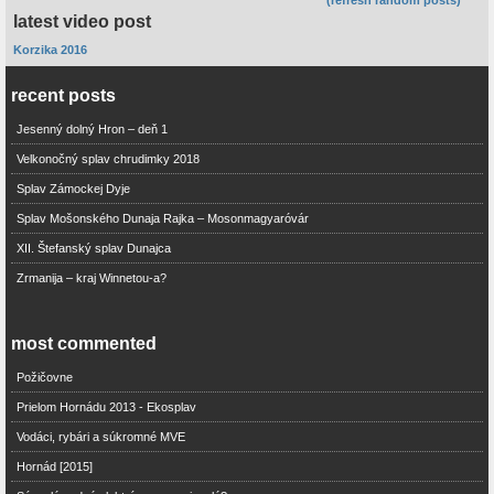
(refresh random posts)
latest video post
Korzika 2016
recent posts
Jesenný dolný Hron – deň 1
Velkonočný splav chrudimky 2018
Splav Zámockej Dyje
Splav Mošonského Dunaja Rajka – Mosonmagyaróvár
XII. Štefanský splav Dunajca
Zrmanija – kraj Winnetou-a?
most commented
Požičovne
Prielom Hornádu 2013 - Ekosplav
Vodáci, rybári a súkromné MVE
Hornád [2015]