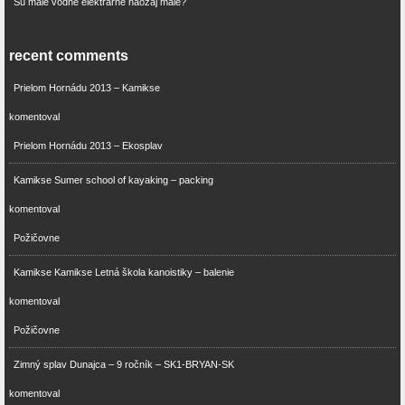
Sú malé vodné elektrárne naozaj malé?
recent comments
Prielom Hornádu 2013 – Kamikse
komentoval
Prielom Hornádu 2013 – Ekosplav
Kamikse Sumer school of kayaking – packing
komentoval
Požičovne
Kamikse Kamikse Letná škola kanoistiky – balenie
komentoval
Požičovne
Zimný splav Dunajca – 9 ročník – SK1-BRYAN-SK
komentoval