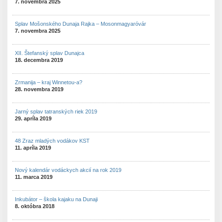
7. novembra 2025
Splav Mošonského Dunaja Rajka – Mosonmagyaróvár
7. novembra 2025
XII. Štefanský splav Dunajca
18. decembra 2019
Zrmanija – kraj Winnetou-a?
28. novembra 2019
Jarný splav tatranských riek 2019
29. apríla 2019
48 Zraz mladých vodákov KST
11. apríla 2019
Nový kalendár vodáckych akcií na rok 2019
11. marca 2019
Inkubátor – škola kajaku na Dunaji
8. októbra 2018