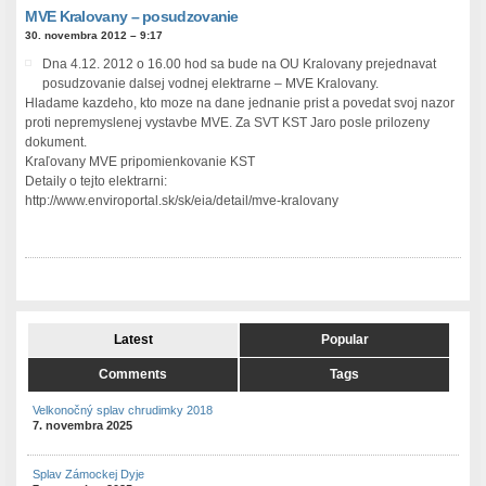
MVE Kralovany – posudzovanie
30. novembra 2012 – 9:17
Dna 4.12. 2012 o 16.00 hod sa bude na OU Kralovany prejednavat
posudzovanie dalsej vodnej elektrarne – MVE Kralovany.
Hladame kazdeho, kto moze na dane jednanie prist a povedat svoj nazor
proti nepremyslenej vystavbe MVE. Za SVT KST Jaro posle prilozeny
dokument.
Kraľovany MVE pripomienkovanie KST
Detaily o tejto elektrarni:
http://www.enviroportal.sk/sk/eia/detail/mve-kralovany
Latest
Popular
Comments
Tags
Velkonočný splav chrudimky 2018
7. novembra 2025
Splav Zámockej Dyje