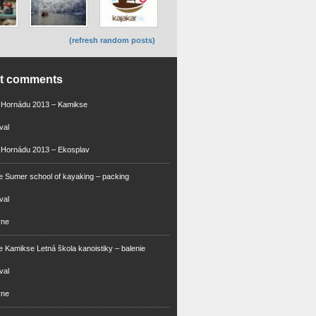
(refresh random posts)
nt comments
m Hornádu 2013 – Kamikse
val
 Hornádu 2013 – Ekosplav
 Sumer school of kayaking – packing
val
vne
 Kamikse Letná škola kanoistiky – balenie
val
vne