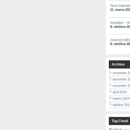
Nový kalendá
11. marca 20
Inkubátor – š
8. októbra 2
Jesenný doln
8. októbra 2
Archive
november 2
december 2
november 2
apríl 2019
marec 2019
október 201
Tag Cloud
Belá