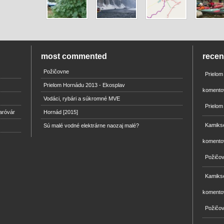
most commented
rece
Požičovne
Prielo
Prielom Hornádu 2013 - Ekosplav
komento
Vodáci, rybári a súkromné MVE
Prielom
aróvár
Hornád [2015]
Kamikse
Sú malé vodné elektrárne naozaj malé?
komento
Požičo
Kamikse
komento
Požičo