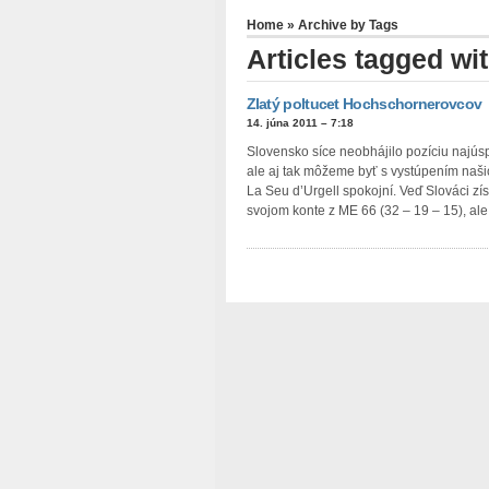
Home
» Archive by Tags
Articles tagged wi
Zlatý poltucet Hochschornerovcov
14. júna 2011 – 7:18
Slovensko síce neobhájilo pozíciu najús
ale aj tak môžeme byť s vystúpením naš
La Seu d’Urgell spokojní. Veď Slováci zís
svojom konte z ME 66 (32 – 19 – 15), a