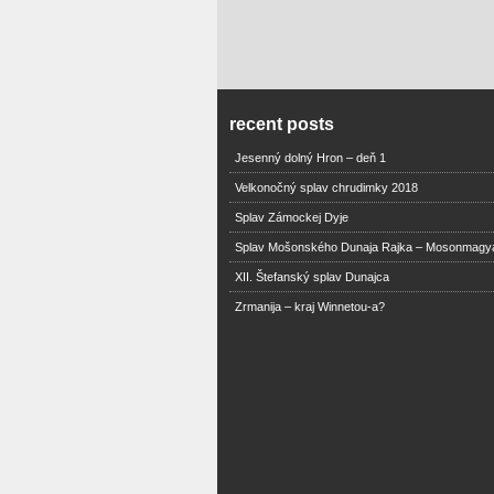
recent posts
Jesenný dolný Hron – deň 1
Velkonočný splav chrudimky 2018
Splav Zámockej Dyje
Splav Mošonského Dunaja Rajka – Mosonmagy
XII. Štefanský splav Dunajca
Zrmanija – kraj Winnetou-a?