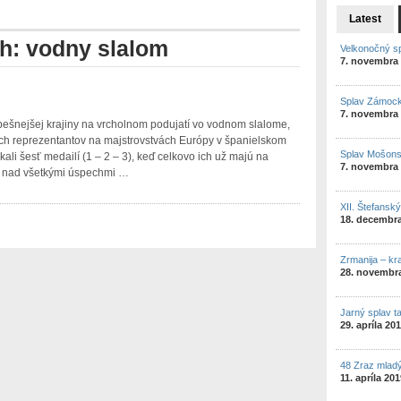
Latest
th: vodny slalom
Velkonočný s
7. novembra
Splav Zámock
7. novembra
pešnejšej krajiny na vrcholnom podujatí vo vodnom slalome,
ich reprezentantov na majstrovstvách Európy v španielskom
Splav Mošon
kali šesť medailí (1 – 2 – 3), keď celkovo ich už majú na
7. novembra
le nad všetkými úspechmi …
XII. Štefansk
18. decembr
Zrmanija – kr
28. novembr
Jarný splav t
29. apríla 20
48 Zraz mlad
11. apríla 20