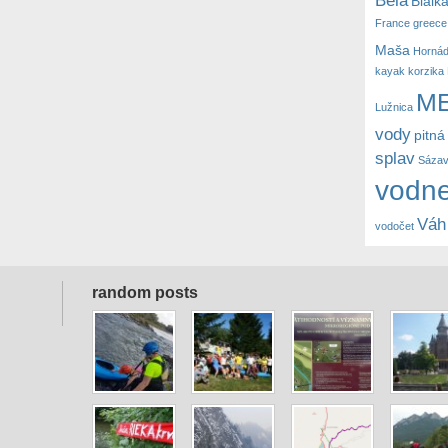
Bialk
France
greece
Maša
Horná
kayak
korzika
M
Lužnica
vody
pitná
splav
Sáza
vodne
Váh
vodočet
random posts