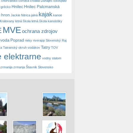
a
chorvátsko
corsica
croatia
Dunajec
Ekosplav
Hnilec
Hnilec Palcmanská
grécko
kajak
hron
d
Jackie Nitrica
jalná
kanoe
Kralovany
letná škola
letná škola kanoistiky
MVE
E
ochrana zdrojov
 voda
Poprad
rieky
riverapp
Slovenský Raj
Tatry
va
Tatranský okruh vodákov
TOV
 elektrarne
vodny slalom
zrmanija
zrmanja
Štiavnik Slovensko