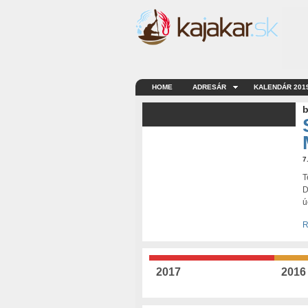
HOME
ADRESÁR
KALENDÁR 201
b
7
T
D
ú
R
2017
2016