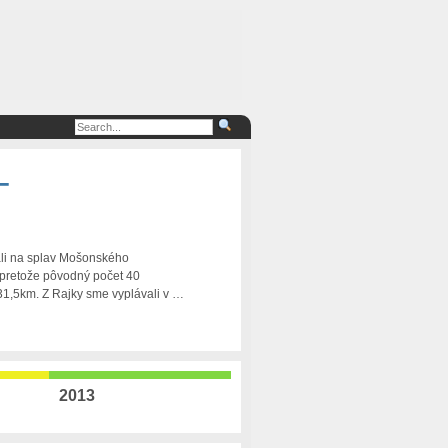
–
rali na splav Mošonského
 pretože pôvodný počet 40
31,5km. Z Rajky sme vyplávali v …
2013