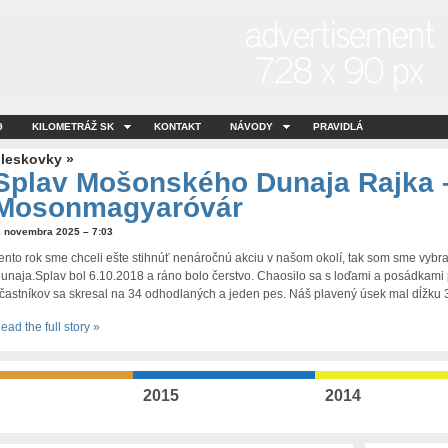
9
KILOMETRÁŽ SK
KONTAKT
NÁVODY
PRAVIDLÁ
leskovky »
Splav Mošonského Dunaja Rajka 
Mosonmagyaróvár
. novembra 2025 – 7:03
ento rok sme chceli ešte stihnúť nenáročnú akciu v našom okolí, tak som sme vyb
unaja.Splav bol 6.10.2018 a ráno bolo čerstvo. Chaosilo sa s loďami a posádkami
častníkov sa skresal na 34 odhodlaných a jeden pes. Náš plavený úsek mal dĺžku 
ead the full story »
2015
2014