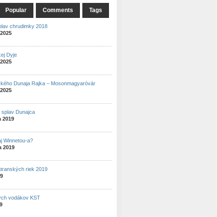
Popular
Comments
Tags
plav chrudimky 2018
 2025
ej Dyje
 2025
ského Dunaja Rajka – Mosonmagyaróvár
 2025
ý splav Dunajca
a 2019
aj Winnetou-a?
a 2019
atranských riek 2019
19
ých vodákov KST
19