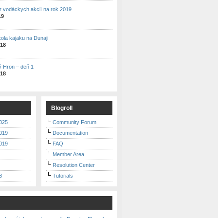
r vodáckych akcií na rok 2019
19
kola kajaku na Dunaji
018
ý Hron – deň 1
018
Blogroll
025
Community Forum
019
Documentation
019
FAQ
Member Area
Resolution Center
8
Tutorials