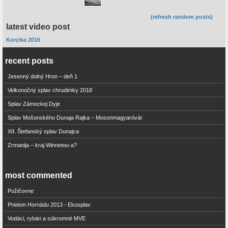
(refresh random posts)
latest video post
Korzika 2016
recent posts
Jesenný dolný Hron – deň 1
Velkonočný splav chrudimky 2018
Splav Zámockej Dyje
Splav Mošonského Dunaja Rajka – Mosonmagyaróvár
XII. Štefanský splav Dunajca
Zrmanija – kraj Winnetou-a?
most commented
Požičovne
Prielom Hornádu 2013 - Ekosplav
Vodáci, rybári a súkromné MVE