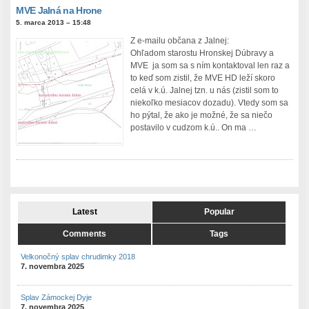
MVE Jalná na Hrone
5. marca 2013 – 15:48
Z e-mailu občana z Jalnej:
Ohľadom starostu Hronskej Dúbravy a
MVE ja som sa s ním kontaktoval len raz a
to keď som zistil, že MVE HD leží skoro
celá v k.ú. Jalnej tzn. u nás (zistil som to
niekoľko mesiacov dozadu). Vtedy som sa
ho pýtal, že ako je možné, že sa niečo
postavilo v cudzom k.ú.. On ma …
Latest
Popular
Comments
Tags
Velkonočný splav chrudimky 2018
7. novembra 2025
Splav Zámockej Dyje
7. novembra 2025