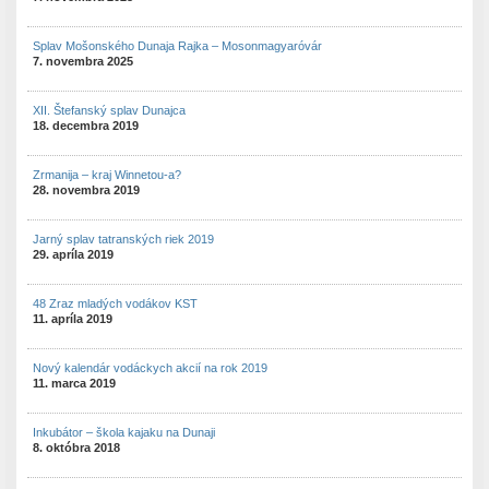
Splav Mošonského Dunaja Rajka – Mosonmagyaróvár
7. novembra 2025
XII. Štefanský splav Dunajca
18. decembra 2019
Zrmanija – kraj Winnetou-a?
28. novembra 2019
Jarný splav tatranských riek 2019
29. apríla 2019
48 Zraz mladých vodákov KST
11. apríla 2019
Nový kalendár vodáckych akcií na rok 2019
11. marca 2019
Inkubátor – škola kajaku na Dunaji
8. októbra 2018