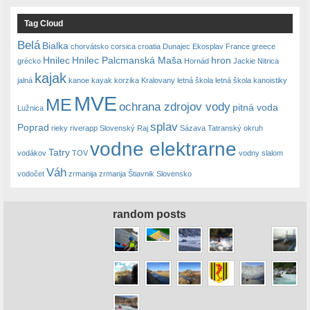
Tag Cloud
Belá
Bialka
chorvátsko
corsica
croatia
Dunajec
Ekosplav
France
greece
Hnilec
Hnilec Palcmanská Maša
hron
grécko
Hornád
Jackie Nitrica
kajak
jalná
kanoe
kayak
korzika
Kralovany
letná škola
letná škola kanoistiky
MVE
ME
ochrana zdrojov vody
pitná voda
Lužnica
splav
Poprad
rieky
riverapp
Slovenský Raj
Sázava
Tatranský okruh
vodne elektrarne
Tatry
vodákov
TOV
vodny slalom
Váh
vodočet
zrmanija
zrmanja
Štiavnik Slovensko
random posts