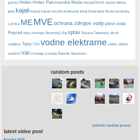
Hnilec
Hnilec Palcmanská Maša
hron
grécko
Hornád
Jackie Nitrica
kajak
jalná
kanoe
kayak
korzika
Kralovany
letná škola
letná škola kanoistiky
MVE
ME
ochrana zdrojov vody
pitná voda
Lužnica
splav
Poprad
rieky
riverapp
Slovenský Raj
Sázava
Tatranský okruh
vodne elektrarne
Tatry
vodákov
TOV
vodny slalom
Váh
vodočet
zrmanija
zrmanja
Štiavnik Slovensko
random posts
(refresh random posts)
latest video post
Korzika 2016