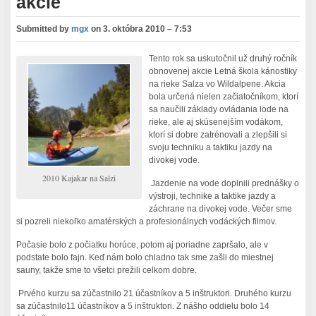
akcie
Submitted by
mgx
on
3. októbra 2010 – 7:53
Tento rok sa uskutočnil už druhý ročník
obnovenej akcie Letná škola kánostiky
na rieke Salza vo Wildalpene. Akcia
bola určená nielen začiatočníkom, ktorí
sa naučili základy ovládania lode na
rieke, ale aj skúsenejším vodákom,
ktorí si dobre zatrénovali a zlepšili si
svoju techniku a taktiku jazdy na
divokej vode.
2010 Kajakar na Salzi
Jazdenie na vode doplnili prednášky o
výstroji, technike a taktike jazdy a
záchrane na divokej vode. Večer sme
si pozreli niekoľko amatérských a profesionálnych vodáckých filmov.
Počasie bolo z počiatku horúce, potom aj poriadne zapršalo, ale v
podstate bolo fajn. Keď nám bolo chladno tak sme zašli do miestnej
sauny, takže sme to všetci prežili celkom dobre.
Prvého kurzu sa zúčastnilo 21 účastníkov a 5 inštruktori. Druhého kurzu
sa zúčastnilo11 účastníkov a 5 inštruktori. Z nášho oddielu bolo 14