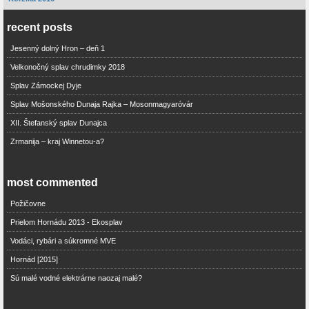
recent posts
Jesenný dolný Hron – deň 1
Velkonočný splav chrudimky 2018
Splav Zámockej Dyje
Splav Mošonského Dunaja Rajka – Mosonmagyaróvár
XII. Štefanský splav Dunajca
Zrmanija – kraj Winnetou-a?
most commented
Požičovne
Prielom Hornádu 2013 - Ekosplav
Vodáci, rybári a súkromné MVE
Hornád [2015]
Sú malé vodné elektrárne naozaj malé?