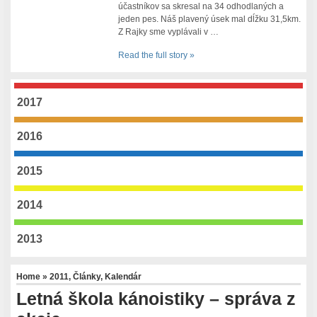
účastníkov sa skresal na 34 odhodlaných a
jeden pes. Náš plavený úsek mal dĺžku 31,5km.
Z Rajky sme vyplávali v …
Read the full story »
2017
2016
2015
2014
2013
Home
»
2011
,
Články
,
Kalendár
Letná škola kánoistiky – správa z