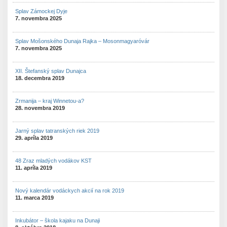
Splav Zámockej Dyje
7. novembra 2025
Splav Mošonského Dunaja Rajka – Mosonmagyaróvár
7. novembra 2025
XII. Štefanský splav Dunajca
18. decembra 2019
Zrmanija – kraj Winnetou-a?
28. novembra 2019
Jarný splav tatranských riek 2019
29. apríla 2019
48 Zraz mladých vodákov KST
11. apríla 2019
Nový kalendár vodáckych akcií na rok 2019
11. marca 2019
Inkubátor – škola kajaku na Dunaji