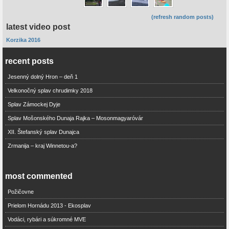
(refresh random posts)
latest video post
Korzika 2016
recent posts
Jesenný dolný Hron – deň 1
Velkonočný splav chrudimky 2018
Splav Zámockej Dyje
Splav Mošonského Dunaja Rajka – Mosonmagyaróvár
XII. Štefanský splav Dunajca
Zrmanija – kraj Winnetou-a?
most commented
Požičovne
Prielom Hornádu 2013 - Ekosplav
Vodáci, rybári a súkromné MVE