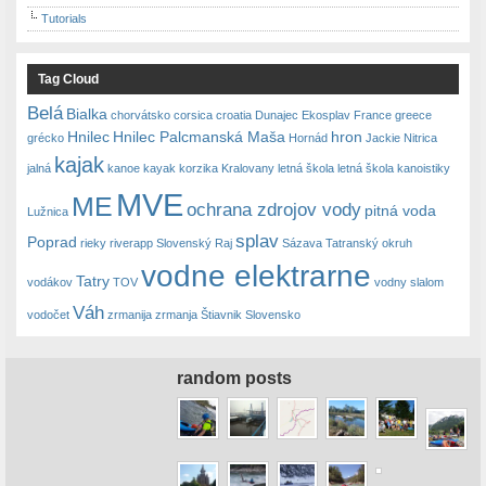
Tutorials
Tag Cloud
Belá
Bialka
chorvátsko
corsica
croatia
Dunajec
Ekosplav
France
greece
Hnilec
Hnilec Palcmanská Maša
hron
grécko
Hornád
Jackie Nitrica
kajak
jalná
kanoe
kayak
korzika
Kralovany
letná škola
letná škola kanoistiky
MVE
ME
ochrana zdrojov vody
pitná voda
Lužnica
splav
Poprad
rieky
riverapp
Slovenský Raj
Sázava
Tatranský okruh
vodne elektrarne
Tatry
vodákov
TOV
vodny slalom
Váh
vodočet
zrmanija
zrmanja
Štiavnik Slovensko
random posts