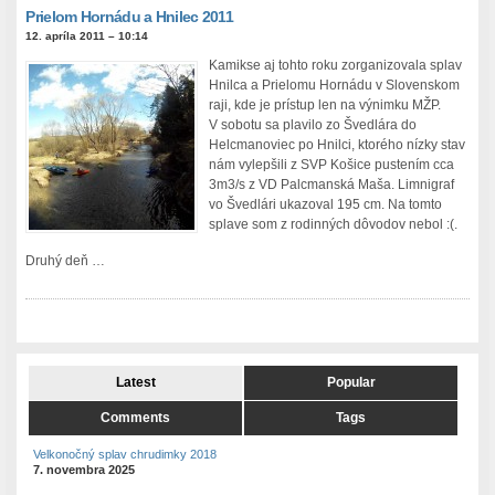
Prielom Hornádu a Hnilec 2011
12. apríla 2011 – 10:14
Kamikse aj tohto roku zorganizovala splav
Hnilca a Prielomu Hornádu v Slovenskom
raji, kde je prístup len na výnimku MŽP.
V sobotu sa plavilo zo Švedlára do
Helcmanoviec po Hnilci, ktorého nízky stav
nám vylepšili z SVP Košice pustením cca
3m3/s z VD Palcmanská Maša. Limnigraf
vo Švedlári ukazoval 195 cm. Na tomto
splave som z rodinných dôvodov nebol :(.
Druhý deň …
Latest
Popular
Comments
Tags
Velkonočný splav chrudimky 2018
7. novembra 2025