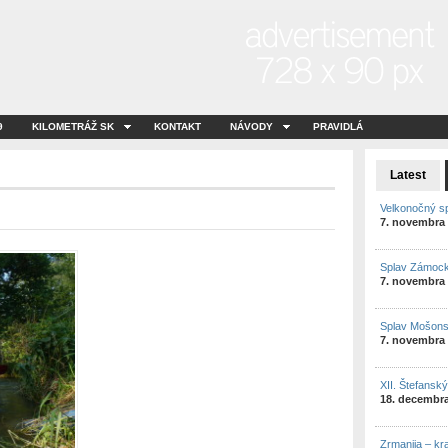
9
KILOMETRÁŽ SK
KONTAKT
NÁVODY
PRAVIDLÁ
Latest
Velkonočný s
7. novembra
Splav Zámock
7. novembra
Splav Mošon
7. novembra
XII. Štefansk
18. decembr
Zrmanija – kr