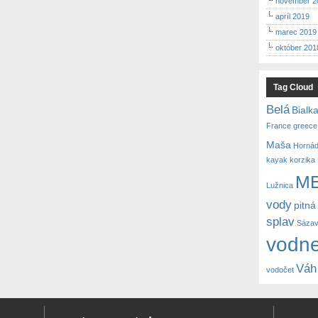
november 2
apríl 2019
marec 2019
október 201
Tag Cloud
Belá
Bialk
France
greece
Maša
Horná
kayak
korzika
M
Lužnica
vody
pitná
splav
Sáza
vodne
Váh
vodočet