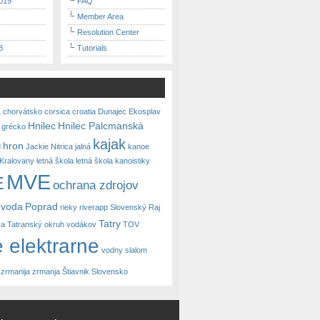
019
FAQ
Member Area
Resolution Center
8
Tutorials
a
chorvátsko
corsica
croatia
Dunajec
Ekosplav
Hnilec
Hnilec Palcmanská
grécko
kajak
hron
d
Jackie Nitrica
jalná
kanoe
Kralovany
letná škola
letná škola kanoistiky
MVE
E
ochrana zdrojov
 voda
Poprad
rieky
riverapp
Slovenský Raj
Tatry
va
Tatranský okruh vodákov
TOV
 elektrarne
vodny slalom
zrmanija
zrmanja
Štiavnik Slovensko