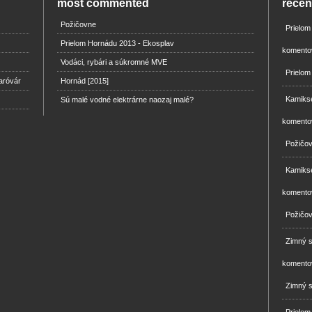
most commented
rece
Požičovne
Prielo
Prielom Hornádu 2013 - Ekosplav
komento
Vodáci, rybári a súkromné MVE
Prielom
aróvár
Hornád [2015]
Kamikse
Sú malé vodné elektrárne naozaj malé?
komento
Požičo
Kamikse
komento
Požičo
Zimný 
komento
Zimný s
Prielom