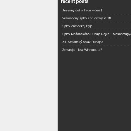
recent posts
Jesenný dolný Hron – deň 1
Velkonočný splav chrudimky 2018
Splav Zámockej Dyje
Splav Mošonského Dunaja Rajka – Mosonmagy
XII. Štefanský splav Dunajca
Zrmanija – kraj Winnetou-a?