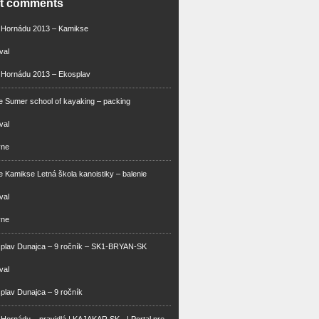
nt comments
m Hornádu 2013 – Kamikse
val
 Hornádu 2013 – Ekosplav
 Sumer school of kayaking – packing
val
vne
 Kamikse Letná škola kanoistiky – balenie
val
vne
splav Dunajca – 9 ročník – SK1-BRYAN-SK
val
plav Dunajca – 9 ročník
 Hornádu – pravidlá | KAJAKAR.SK - | Portal pre