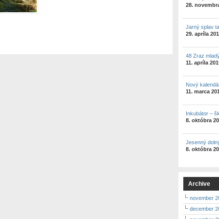
28. novembr
Jarný splav t
29. apríla 20
48 Zraz mlad
11. apríla 20
Nový kalendá
11. marca 20
Inkubátor – š
8. októbra 2
Jesenný doln
8. októbra 2
Archive
november 2
december 2