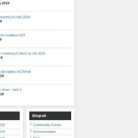
a 2019
atranských riek 2019
19
ých vodákov KST
19
r vodáckych akcií na rok 2019
19
kola kajaku na Dunaji
018
ý Hron – deň 1
018
Blogroll
025
Community Forum
019
Documentation