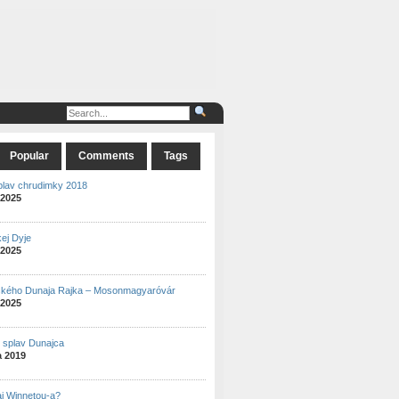
Popular
Comments
Tags
plav chrudimky 2018
 2025
ej Dyje
 2025
ského Dunaja Rajka – Mosonmagyaróvár
 2025
ý splav Dunajca
a 2019
aj Winnetou-a?