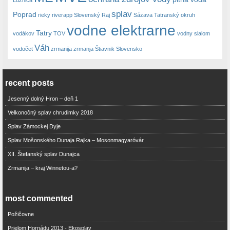
splav
Poprad
rieky
riverapp
Slovenský Raj
Sázava
Tatranský okruh
vodne elektrarne
Tatry
vodákov
TOV
vodny slalom
Váh
vodočet
zrmanija
zrmanja
Štiavnik Slovensko
recent posts
Jesenný dolný Hron – deň 1
Velkonočný splav chrudimky 2018
Splav Zámockej Dyje
Splav Mošonského Dunaja Rajka – Mosonmagyaróvár
XII. Štefanský splav Dunajca
Zrmanija – kraj Winnetou-a?
most commented
Požičovne
Prielom Hornádu 2013 - Ekosplav