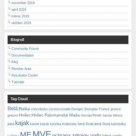
november 2019
apríl 2019
marec 2019
október 2018
Blogroll
Community Forum
Documentation
FAQ
Member Area
Resolution Center
Tutorials
Tag Cloud
Belá
Bialka
chorvátsko
corsica
croatia
Dunajec
Ekosplav
France
greece
Hnilec
Hnilec Palcmanská Maša
hron
grécko
Hornád
Jackie Nitrica
kajak
jalná
kanoe
kayak
korzika
Kralovany
letná škola
letná škola kanoistiky
MVE
ME
ochrana zdrojov vody
pitná voda
Lužnica