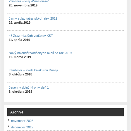
Zrmanija – kraj Winnetou-a?
28. novembra 2019
Jarný splav tatranských riek 2019
29. apríla 2019
48 Zraz mladých vodákov KST
11. apríla 2019
Nový kalendár vodáckych akcií na rok 2019
11. marca 2019
Inkubátor – škola kajaku na Dunaji
8. októbra 2018
Jesenný dolný Hron – deň 1
8. októbra 2018
Archive
november 2025
december 2019