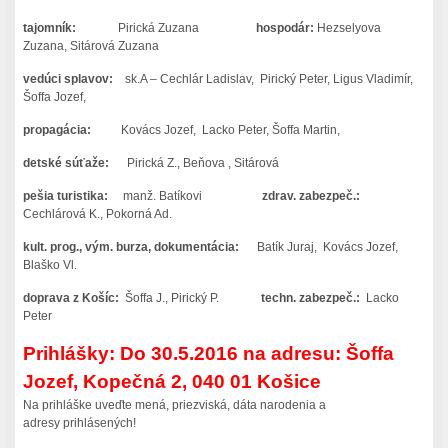
tajomník:
Pirická Zuzana
hospodár:
Hezselyova
Zuzana, Sitárová Zuzana
vedúci splavov:
sk.A – Cechlár Ladislav, Pirický Peter, Ligus Vladimír,
Šoffa Jozef,
propagácia:
Kovács Jozef, Lacko Peter, Šoffa Martin,
detské sú
ťaže:
Pirická Z., Beňova , Sitárová
pešia turistika:
manž. Batíkovi
zdrav. zabezpe
č
.:
Cechlárová K., Pokorná Ad.
kult. prog., vým. burza, dokumentácia:
Batík Juraj, Kovács Jozef,
Blaško Vl.
doprava z Košíc:
Šoffa J., Pirický P.
techn. zabezpe
č
.:
Lacko
Peter
Prihlášky: Do 30.5.2016 na adresu: Šoffa
Jozef, Kopečná 2, 040 01 Košice
Na prihláške uveďte mená, priezviská, dáta narodenia a
adresy prihlásených!