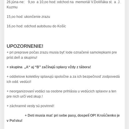
26.júna-ne: 9,oo a 10,oo hod: odchod na memoriál V.Doliňáka st. a J.
Kuzmu
15,oo hod: ukončenie zrazu
16,oo hod: odchod autobusu do Košíc
UPOZORNENIE!
+ pri preprave počas zrazu musia byť lode označené samolepkami pre
prísl.deň a skupinu!
+ skupina „A“ aj “B” za
č
ínajú splavy vždy z tábora!
+ oddielove kolektívy splavujú spoločne a za ich bezpečnosť zodpovedá
ich odd. vedúci!
+ neorganizovaní vodáci sa osobne prihlásia u vedúcich splavov a ten
pre nich určí ved.skup.!
+ záchranné vesty sú povinné!
+ Deti musia mať pri sebe pasy, dospelí OP! Krośćienko je
v Poľsku!