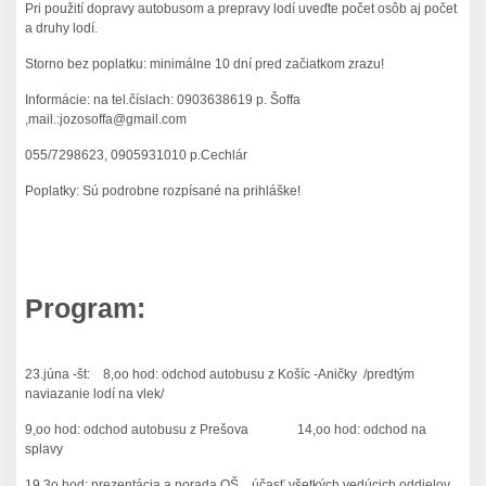
Pri použití dopravy autobusom a prepravy lodí uveďte počet osôb aj počet
a druhy lodí.
Storno bez poplatku: minimálne 10 dní pred začiatkom zrazu!
Informácie: na tel.číslach: 0903638619 p. Šoffa
,mail.:jozosoffa@gmail.com
055/7298623, 0905931010 p.Cechlár
Poplatky: Sú podrobne rozpísané na prihláške!
Program:
23.júna -št: 8,oo hod: odchod autobusu z Košíc -Aničky /predtým
naviazanie lodí na vlek/
9,oo hod: odchod autobusu z Prešova 14,oo hod: odchod na
splavy
19,3o hod: prezentácia a porada OŠ , účasť všetkých vedúcich oddielov