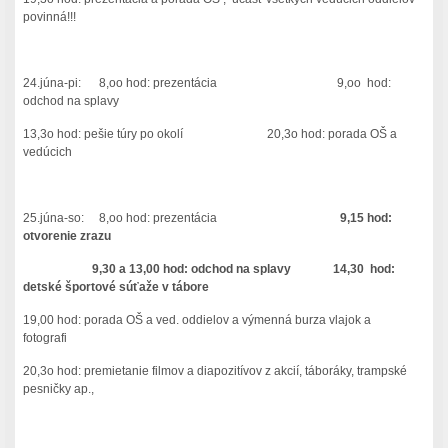
povinná!!!
24.júna-pi: 8,oo hod: prezentácia 9,oo hod:
odchod na splavy
13,3o hod: pešie túry po okolí 20,3o hod: porada OŠ a
vedúcich
25.júna-so: 8,oo hod: prezentácia
9,15 hod:
otvorenie zrazu
9,30 a 13,00 hod: odchod na splavy 14,30 hod:
detské športové sú
ťaže v tábore
19,00 hod: porada OŠ a ved. oddielov a výmenná burza vlajok a
fotografi
20,3o hod: premietanie filmov a diapozitívov z akcií, táboráky, trampské
pesničky ap.,