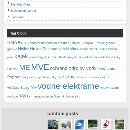
Member Area
Resolution Center
Tutorials
Tag Cloud
Belá
Bialka
chorvátsko
corsica
croatia
Dunajec
Ekosplav
France
greece
Hnilec
Hnilec Palcmanská Maša
hron
grécko
Hornád
Jackie Nitrica
kajak
jalná
kanoe
kayak
korzika
Kralovany
letná škola
letná škola kanoistiky
MVE
ME
ochrana zdrojov vody
pitná voda
Lužnica
splav
Poprad
rieky
riverapp
Slovenský Raj
Sázava
Tatranský okruh
vodne elektrarne
Tatry
vodákov
TOV
vodny slalom
Váh
vodočet
zrmanija
zrmanja
Štiavnik Slovensko
random posts