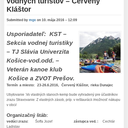
vodných turistov – Červený
Kláštor
Submitted by
mgx
on
10. mája 2016 – 12:09
Usporiadate
ľ: KST –
Sekcia vodnej turistiky
–
TJ Slávia Univerzita
Košice-vod.odd. –
Veterán kanoe klub
Košice a ZVOT Prešov.
Termín a miesto: 23-26.6.2016,
Červený Kláštor, rieka Dunajec
Ubytovanie :Vo vlastných stanoch-kemp bude vyhradený pre účastníkov
zrazu Stravovanie: Z vlastných zásob, príp. v reštaurácii /možnosť nákupu
v obci/
Organizačný štáb:
vedúci zrazu:
Šoffa Jozef
zástupca ved. :
Cechlár
Ladislav