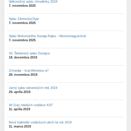
Velkonočný splav chrudimky 2018
7. novembra 2025
Splav Zámockej Dyje
7. novembra 2025
Splav Mošonského Dunaja Rajka – Mosonmagyaróvár
7. novembra 2025
XII. Štefanský splav Dunajca
18. decembra 2019
Zrmanija – kraj Winnetou-a?
28. novembra 2019
Jarný splav tatranských riek 2019
29. apríla 2019
48 Zraz mladých vodákov KST
11. apríla 2019
Nový kalendár vodáckych akcií na rok 2019
11. marca 2019