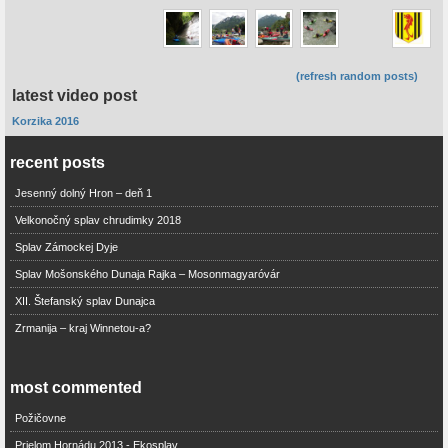
(refresh random posts)
latest video post
Korzika 2016
recent posts
Jesenný dolný Hron – deň 1
Velkonočný splav chrudimky 2018
Splav Zámockej Dyje
Splav Mošonského Dunaja Rajka – Mosonmagyaróvár
XII. Štefanský splav Dunajca
Zrmanija – kraj Winnetou-a?
most commented
Požičovne
Prielom Hornádu 2013 - Ekosplav