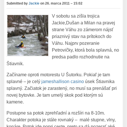
Submitted by
Jackie
on
26. marca 2011 – 15:02
V sobotu sa zišla trojica
Jackie,Dušan a Milan na pravej
strane Váhu zo zámerom nájsť
priaznivý stav na prítokoch do
Váhu. Najprv pozeranie
Petrovičky, ktorá bola splavná, no
predsa padlo rozhodnutie na
Štiavnik.
Začíname oproti motorestu U Šutorku. Pokiaľ je tam
splavné – je celý
jameshallison casino
úsek Štiavnika
splavný. Začiatok je zarastený, no musí sa prenášať pri
novej bytovke. Je tam umelý skok pod ktorým sú
kamene.
Postupne sa potok zprehľadní a rozšíri na 8-10m.
Charakter potoka je stále rovnaký – malé stupne, vlny,
konáre.
Potok ide popri ceste, preto sa dá pozerať aké