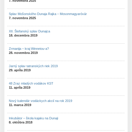
7. novembra 2025
Splav Mošonského Dunaja Rajka – Mosonmagyaróvár
7. novembra 2025
XII. Štefanský splav Dunajca
18. decembra 2019
Zrmanija – kraj Winnetou-a?
28. novembra 2019
Jarný splav tatranských riek 2019
29. apríla 2019
48 Zraz mladých vodákov KST
11. apríla 2019
Nový kalendár vodáckych akcií na rok 2019
11. marca 2019
Inkubátor – škola kajaku na Dunaji
8. októbra 2018