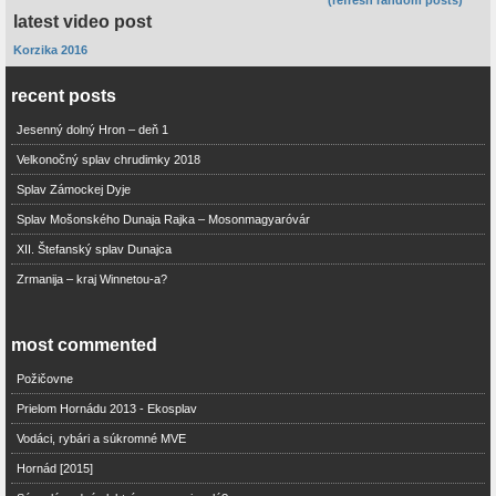
latest video post
Korzika 2016
recent posts
Jesenný dolný Hron – deň 1
Velkonočný splav chrudimky 2018
Splav Zámockej Dyje
Splav Mošonského Dunaja Rajka – Mosonmagyaróvár
XII. Štefanský splav Dunajca
Zrmanija – kraj Winnetou-a?
most commented
Požičovne
Prielom Hornádu 2013 - Ekosplav
Vodáci, rybári a súkromné MVE
Hornád [2015]