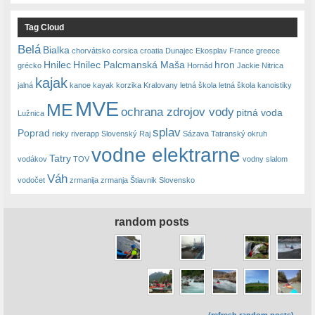
Tag Cloud
Belá
Bialka
chorvátsko
corsica
croatia
Dunajec
Ekosplav
France
greece
Hnilec
Hnilec Palcmanská Maša
hron
grécko
Hornád
Jackie Nitrica
kajak
jalná
kanoe
kayak
korzika
Kralovany
letná škola
letná škola kanoistiky
MVE
ME
ochrana zdrojov vody
pitná voda
Lužnica
splav
Poprad
rieky
riverapp
Slovenský Raj
Sázava
Tatranský okruh
vodne elektrarne
Tatry
vodákov
TOV
vodny slalom
Váh
vodočet
zrmanija
zrmanja
Štiavnik Slovensko
random posts
(refresh random posts)