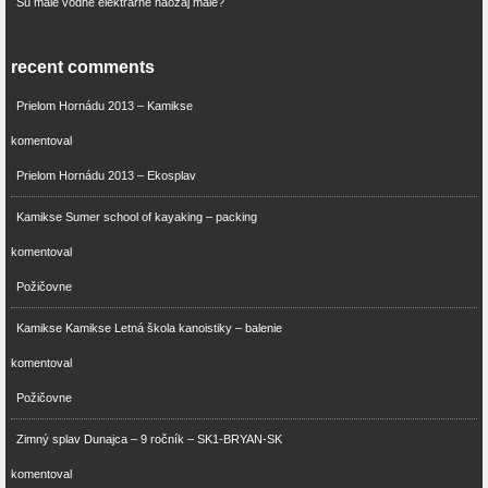
Sú malé vodné elektrárne naozaj malé?
recent comments
Prielom Hornádu 2013 – Kamikse
komentoval
Prielom Hornádu 2013 – Ekosplav
Kamikse Sumer school of kayaking – packing
komentoval
Požičovne
Kamikse Kamikse Letná škola kanoistiky – balenie
komentoval
Požičovne
Zimný splav Dunajca – 9 ročník – SK1-BRYAN-SK
komentoval