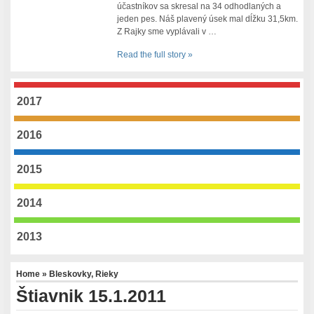
účastníkov sa skresal na 34 odhodlaných a
jeden pes. Náš plavený úsek mal dĺžku 31,5km.
Z Rajky sme vyplávali v …
Read the full story »
2017
2016
2015
2014
2013
Home
»
Bleskovky
,
Rieky
Štiavnik 15.1.2011