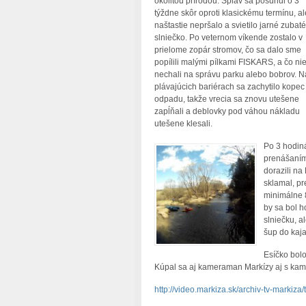
okolitou prírodou. Splav sa posunul o 3
týždne skôr oproti klasickému termínu, al
naštastie nepršalo a svietilo jarné zubaté
slniečko. Po veternom víkende zostalo v
prielome zopár stromov, čo sa dalo sme
popílili malými pílkami FISKARS, a čo ni
nechali na správu parku alebo bobrov. N
plávajúcich bariérach sa zachytilo kopec
odpadu, takže vrecia sa znovu utešene
zapĺňali a deblovky pod váhou nákladu
utešene klesali.
Po 3 hodiná
prenášaním
dorazili na
sklamal, pr
minimálne 
by sa bol 
slniečku, a
šup do kaj
Esíčko bolo
Kúpal sa aj kameraman Markízy aj s kam
http://video.markiza.sk/archiv-tv-markiza