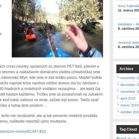
e
Nový kalendá
11. marca 20
Inkubátor – š
e
8. októbra 2
a
Jesenný doln
8. októbra 2
ch cross country, spojených so zberom PET flaší, pílením a
Archive
 stromov a nakladaním domáceho elektra (chladnička) sme
 Letanovský Mlyn, kde sme si dali krátku pauzu. Majiteľ bufetu
november 2
etože napriek kríze naobed odišiel domov. Asi ho zárobok z
december 2
80 hladných a smädných vodákov nezaujíma… ale teplý čaj
november 2
hodil hádam každému. Trošku sme sa poopaľovali na zubatom
apríl 2019
le keď oskár zaliezol za mrak, začalo byť kosno. Takže opať
marec 2019
ačika a hybaj dole prúdom…
október 201
 tento rok nezáludné, ale aj tak preverilo niektoré posádky.
erou, naštastie reportáž ujmu neutrpela…
Tag Cloud
/televizne-noviny/61497
#21
Belá