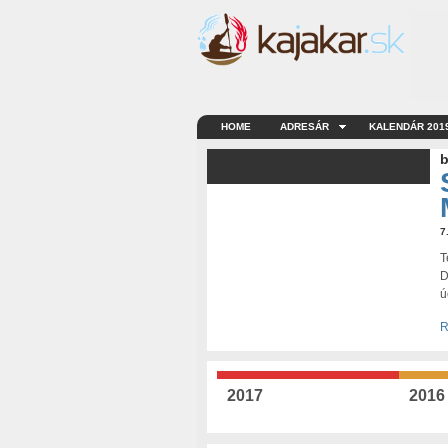
HOME
ADRESÁR
KALENDÁR 201
b
7
T
D
ú
R
2017
2016