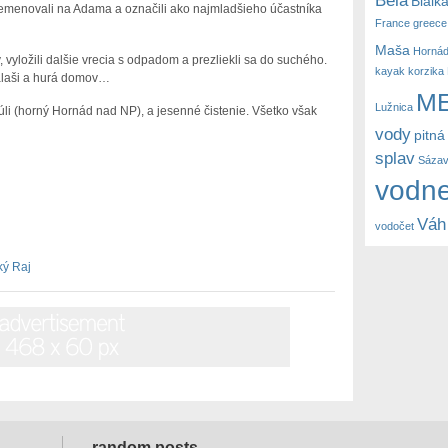
Bialk
remenovali na Adama a označili ako najmladšieho účastníka
France
greece
Maša
Horná
 vyložili dalšie vrecia s odpadom a prezliekli sa do suchého.
kayak
korzika
salaši a hurá domov…
M
Lužnica
Júli (horný Hornád nad NP), a jesenné čistenie. Všetko však
vody
pitná
splav
Sáza
vodne
Váh
vodočet
ký Raj
random posts