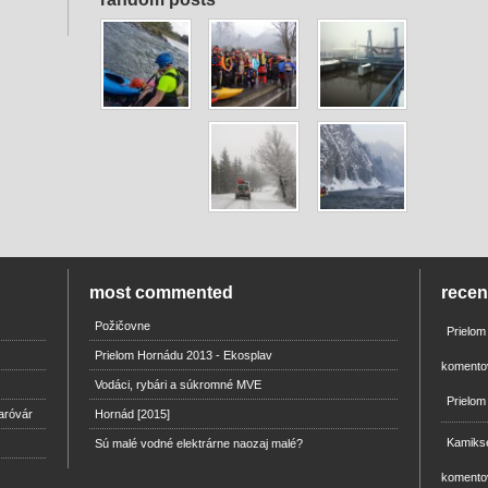
most commented
rece
Požičovne
Prielo
Prielom Hornádu 2013 - Ekosplav
komento
Vodáci, rybári a súkromné MVE
Prielom
aróvár
Hornád [2015]
Kamikse
Sú malé vodné elektrárne naozaj malé?
komento