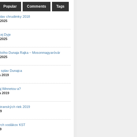
Popular
Comments
Tags
plav chrudimky 2018
 2025
ej Dyje
 2025
ského Dunaja Rajka – Mosonmagyaróvár
 2025
ý splav Dunajca
a 2019
aj Winnetou-a?
a 2019
atranských riek 2019
19
ých vodákov KST
19