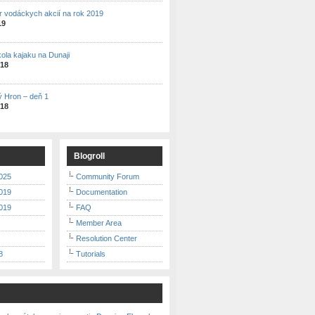
r vodáckych akcií na rok 2019
19
kola kajaku na Dunaji
018
ý Hron – deň 1
018
Blogroll
025
Community Forum
019
Documentation
019
FAQ
Member Area
Resolution Center
8
Tutorials