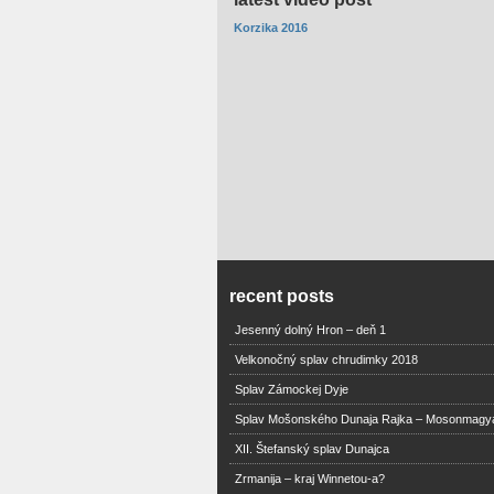
Korzika 2016
recent posts
Jesenný dolný Hron – deň 1
Velkonočný splav chrudimky 2018
Splav Zámockej Dyje
Splav Mošonského Dunaja Rajka – Mosonmagy
XII. Štefanský splav Dunajca
Zrmanija – kraj Winnetou-a?