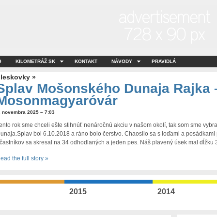
9
KILOMETRÁŽ SK
KONTAKT
NÁVODY
PRAVIDLÁ
leskovky »
Splav Mošonského Dunaja Rajka 
Mosonmagyaróvár
. novembra 2025 – 7:03
ento rok sme chceli ešte stihnúť nenáročnú akciu v našom okolí, tak som sme vyb
unaja.Splav bol 6.10.2018 a ráno bolo čerstvo. Chaosilo sa s loďami a posádkami
častníkov sa skresal na 34 odhodlaných a jeden pes. Náš plavený úsek mal dĺžku 
ead the full story »
2015
2014