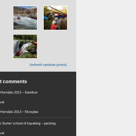
(refresh random posts)
nt comments
m Hornádu 2013 – Kamikse
val
 Hornádu 2013 – Ekosplav
 Sumer school of kayaking – packing
val