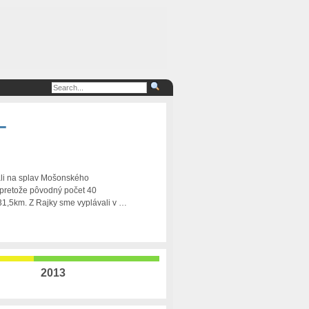
–
rali na splav Mošonského
 pretože pôvodný počet 40
31,5km. Z Rajky sme vyplávali v …
2013