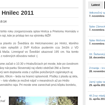
Latest
 Hnilec 2011
Velkonočný s
7. novembra
10:14
Splav Zámock
7. novembra
 tohto roku zorganizovala splav Hnilca a Prielomu Hornádu v
raji, kde je prístup len na výnimku MŽP.
Splav Mošon
a plavilo zo Švedlára do Helcmanoviec po Hnilci, ktorého
7. novembra
v nám vylepšili z SVP Košice pustením cca 3m3/s z VD
 Maša. Limnigraf vo Švedlári ukazoval 195 cm. Na tomto
XII. Štefansk
z rodinných dôvodov nebol :(.
18. decembr
sme začali o 10.30 v Hrabušiciach pri moste, kde po úvodnom
rávy nár.parku Slovenský raj všetci obdržali žlté a čierne
Zrmanija – kr
28. novembr
orý sem doplavila voda z vyššie položených cigánskych aj
o, 69cm – teda na hranici splavnosti. Fľašky z plastu aj skla,
y – toto všetko je možné nájsť v meandroch až po Hrdlo
Jarný splav t
venského raja. Pri moste sme zanechali prvú kôpku bordelu,
29. apríla 20
48 Zraz mlad
e
11. apríla 20
chať