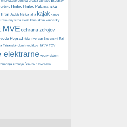
a
chorvátsko
corsica
croatia
Dunajec
Ekosplav
Hnilec
Hnilec Palcmanská
grécko
kajak
hron
d
Jackie Nitrica
jalná
kanoe
Kralovany
letná škola
letná škola kanoistiky
MVE
E
ochrana zdrojov
 voda
Poprad
rieky
riverapp
Slovenský Raj
Tatry
va
Tatranský okruh vodákov
TOV
 elektrarne
vodny slalom
zrmanija
zrmanja
Štiavnik Slovensko