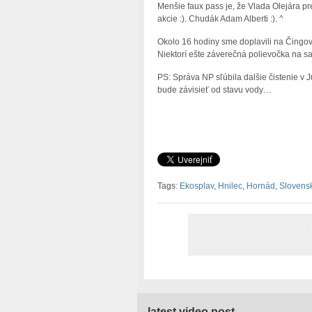
Menšie faux pass je, že Vlada Olejára p
akcie :). Chudák Adam Alberti :). ^
Okolo 16 hodiny sme doplavili na Čingov,
Niektorí ešte záverečná polievočka na 
PS: Správa NP sľúbila dalšie čistenie v 
bude závisieť od stavu vody…
Tags:
Ekosplav
,
Hnilec
,
Hornád
,
Slovens
latest video post