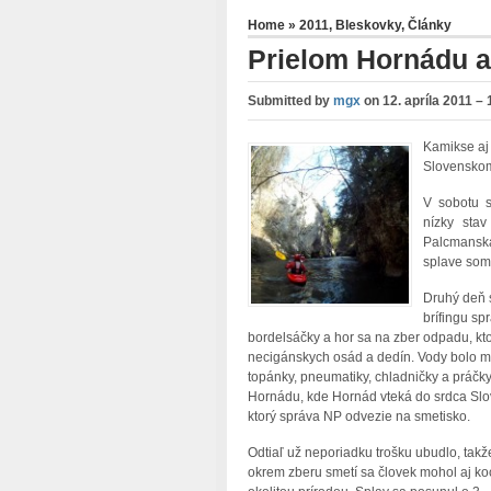
Home
»
2011
,
Bleskovky
,
Články
Prielom Hornádu a
Submitted by
mgx
on
12. apríla 2011 – 
Kamikse aj
Slovenskom 
V sobotu s
nízky sta
Palcmanská
splave som 
Druhý deň 
brífingu sp
bordelsáčky a hor sa na zber odpadu, kt
necigánskych osád a dedín. Vody bolo mál
topánky, pneumatiky, chladničky a práčk
Hornádu, kde Hornád vteká do srdca Slo
ktorý správa NP odvezie na smetisko.
Odtiaľ už neporiadku trošku ubudlo, takž
okrem zberu smetí sa človek mohol aj ko