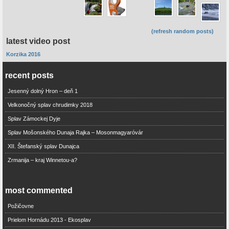
(refresh random posts)
latest video post
Korzika 2016
recent posts
Jesenný dolný Hron – deň 1
Velkonočný splav chrudimky 2018
Splav Zámockej Dyje
Splav Mošonského Dunaja Rajka – Mosonmagyaróvár
XII. Štefanský splav Dunajca
Zrmanija – kraj Winnetou-a?
most commented
Požičovne
Prielom Hornádu 2013 - Ekosplav