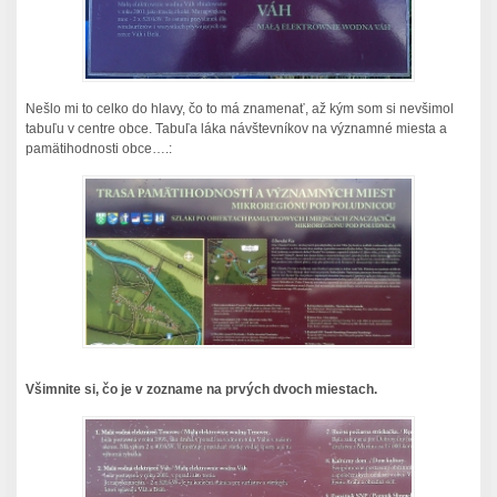
Nešlo mi to celko do hlavy, čo to má znamenať, až kým som si nevšimol
tabuľu v centre obce. Tabuľa láka návštevníkov na významné miesta a
pamätihodnosti obce….:
Všimnite si, čo je v zozname na prvých dvoch miestach.