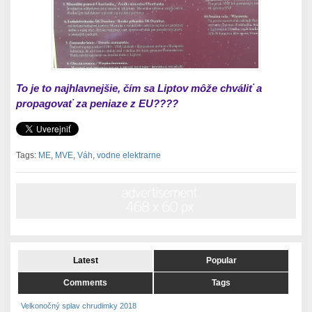
To je to najhlavnejšie, čím sa Liptov môže chváliť a
propagovať za peniaze z EU????
Tags:
ME
,
MVE
,
Váh
,
vodne elektrarne
Latest
Popular
Comments
Tags
Velkonočný splav chrudimky 2018