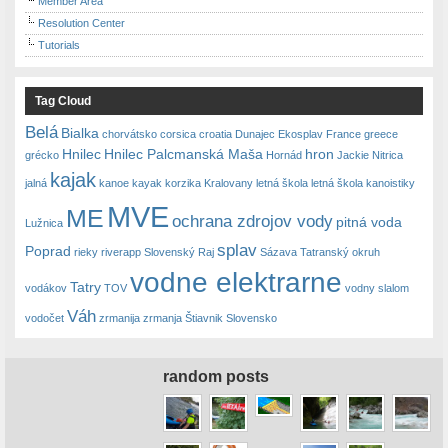
Member Area
Resolution Center
Tutorials
Tag Cloud
Belá
Bialka
chorvátsko
corsica
croatia
Dunajec
Ekosplav
France
greece
Hnilec
Hnilec Palcmanská Maša
hron
grécko
Hornád
Jackie Nitrica
kajak
jalná
kanoe
kayak
korzika
Kralovany
letná škola
letná škola kanoistiky
MVE
ME
ochrana zdrojov vody
pitná voda
Lužnica
splav
Poprad
rieky
riverapp
Slovenský Raj
Sázava
Tatranský okruh
vodne elektrarne
Tatry
vodákov
TOV
vodny slalom
Váh
vodočet
zrmanija
zrmanja
Štiavnik Slovensko
random posts