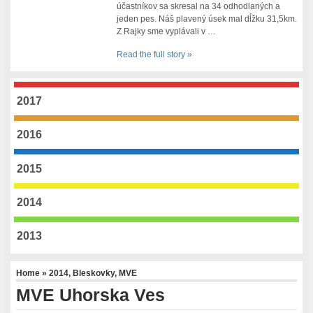
účastníkov sa skresal na 34 odhodlaných a
jeden pes. Náš plavený úsek mal dĺžku 31,5km.
Z Rajky sme vyplávali v …
Read the full story »
2017
2016
2015
2014
2013
Home
»
2014
,
Bleskovky
,
MVE
MVE Uhorska Ves