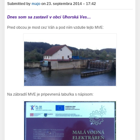
Submitted by
majo
on
23. septembra 2014 – 17:42
Dnes som sa zastavil v obci Uhorská Ves…
Pred obcou je most cez Váh a pod ním vzdutie tejto MVE:
Na zábradlí MVE je pripevnená tabuľka s nápisom: