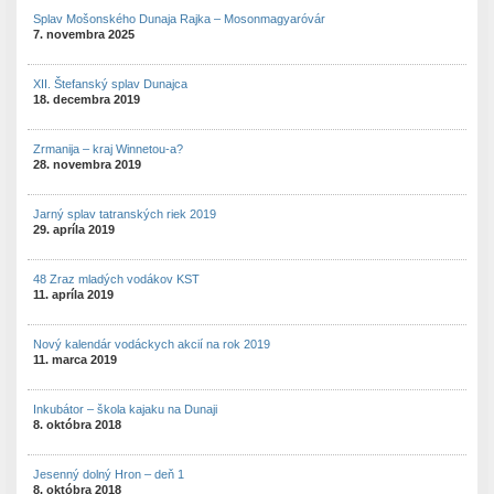
Splav Mošonského Dunaja Rajka – Mosonmagyaróvár
7. novembra 2025
XII. Štefanský splav Dunajca
18. decembra 2019
Zrmanija – kraj Winnetou-a?
28. novembra 2019
Jarný splav tatranských riek 2019
29. apríla 2019
48 Zraz mladých vodákov KST
11. apríla 2019
Nový kalendár vodáckych akcií na rok 2019
11. marca 2019
Inkubátor – škola kajaku na Dunaji
8. októbra 2018
Jesenný dolný Hron – deň 1
8. októbra 2018