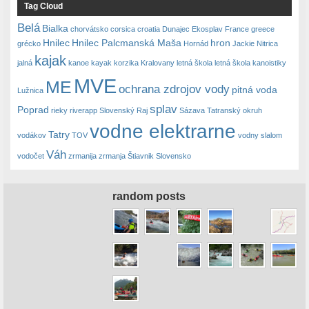
Tag Cloud
Belá
Bialka
chorvátsko
corsica
croatia
Dunajec
Ekosplav
France
greece
Hnilec
Hnilec Palcmanská Maša
hron
grécko
Hornád
Jackie Nitrica
kajak
jalná
kanoe
kayak
korzika
Kralovany
letná škola
letná škola kanoistiky
MVE
ME
ochrana zdrojov vody
pitná voda
Lužnica
splav
Poprad
rieky
riverapp
Slovenský Raj
Sázava
Tatranský okruh
vodne elektrarne
Tatry
vodákov
TOV
vodny slalom
Váh
vodočet
zrmanija
zrmanja
Štiavnik Slovensko
random posts