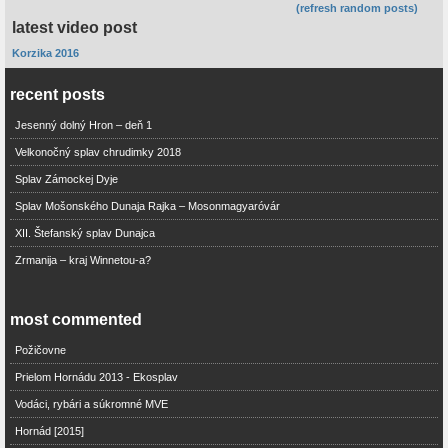
(refresh random posts)
latest video post
Korzika 2016
recent posts
Jesenný dolný Hron – deň 1
Velkonočný splav chrudimky 2018
Splav Zámockej Dyje
Splav Mošonského Dunaja Rajka – Mosonmagyaróvár
XII. Štefanský splav Dunajca
Zrmanija – kraj Winnetou-a?
most commented
Požičovne
Prielom Hornádu 2013 - Ekosplav
Vodáci, rybári a súkromné MVE
Hornád [2015]