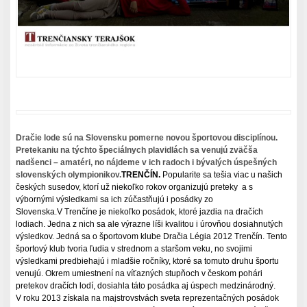
Dračie lode sú na Slovensku pomerne novou športovou disciplínou.
Pretekaniu na týchto špeciálnych plavidlách sa venujú zväčša
nadšenci – amatéri, no nájdeme v ich radoch i bývalých úspešných
slovenských olympionikov.
TRENČÍN.
Popularite sa tešia viac u našich
českých susedov, ktorí už niekoľko rokov organizujú preteky a s
výbornými výsledkami sa ich zúčastňujú i posádky zo
Slovenska.V Trenčíne je niekoľko posádok, ktoré jazdia na dračích
lodiach. Jedna z nich sa ale výrazne líši kvalitou i úrovňou dosiahnutých
výsledkov. Jedná sa o športovom klube Dračia Légia 2012 Trenčín. Tento
športový klub tvoria ľudia v strednom a staršom veku, no svojimi
výsledkami predbiehajú i mladšie ročníky, ktoré sa tomuto druhu športu
venujú. Okrem umiestnení na víťazných stupňoch v českom pohári
pretekov dračích lodí, dosiahla táto posádka aj úspech medzinárodný.
V roku 2013 získala na majstrovstvách sveta reprezentačných posádok