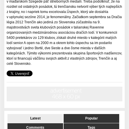
v maďarskom Szegede päť strieborných medailí. Treba podotknúť, že na
rozdiel od ostatných posádok, tú trenčiansku netvoril výber tých najlepších
z krajiny, no i napriek tomu excelovala.Úspech, ktorý ale dosiahla
v uplynulej sezóne 2014, je fenomenálny. Začiatkom septembra sa Dračia
légia 2012 Trenčín ako jediná zo Slovenska zúčastnila na 9.
majstrovstvách sveta klubových posádok v talianskej Ravenne
organizovaných medzinárodnou asociáciou dračích lodí. V konkurencii
5400 pretekárov zo 129
klubov,
získali druhé miesto v kategórii malých
lodí senior A open na 2000 m a okrem tohto úspechu sa im podarilo
vybojovať i jedno štvrté, dve šieste a dve ôsme miesta v ďalších
kategóriách. Týmito výkonmi prezentovala skupina športových nadšencov,
ktorí si financujú väčšinu svojich aktivít z vlastných zdrojov, Trenčín a aj
celé Slovensko.
Latest
Popular
Comments
Tags