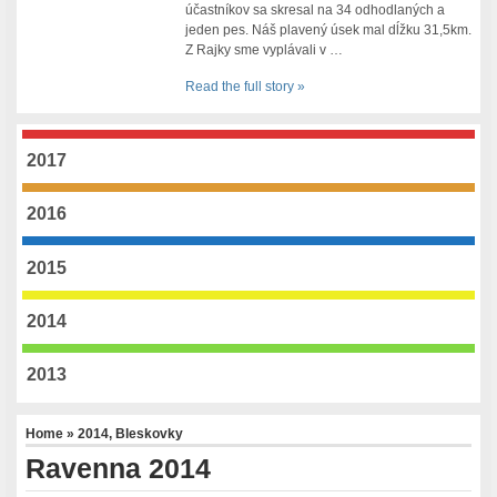
účastníkov sa skresal na 34 odhodlaných a
jeden pes. Náš plavený úsek mal dĺžku 31,5km.
Z Rajky sme vyplávali v …
Read the full story »
2017
2016
2015
2014
2013
Home
»
2014
,
Bleskovky
Ravenna 2014