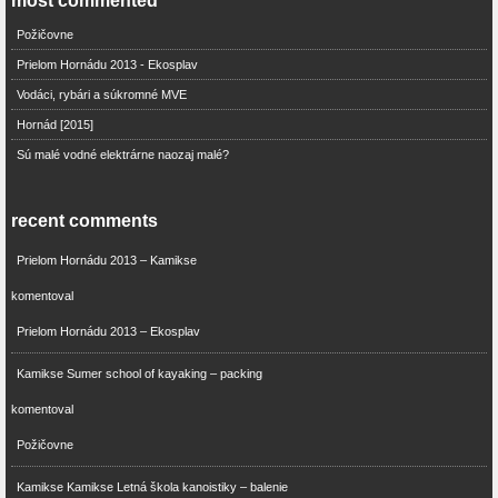
most commented
Požičovne
Prielom Hornádu 2013 - Ekosplav
Vodáci, rybári a súkromné MVE
Hornád [2015]
Sú malé vodné elektrárne naozaj malé?
recent comments
Prielom Hornádu 2013 – Kamikse
komentoval
Prielom Hornádu 2013 – Ekosplav
Kamikse Sumer school of kayaking – packing
komentoval
Požičovne
Kamikse Kamikse Letná škola kanoistiky – balenie