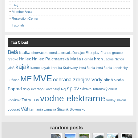
FAQ
Member Area
Resolution Center
Tutorials
Tag Cloud
Belá
Bialka
chorvátsko
corsica
croatia
Dunajec
Ekosplav
France
greece
Hnilec
Hnilec Palcmanská Maša
hron
grécko
Hornád
Jackie Nitrica
kajak
jalná
kanoe
kayak
korzika
Kralovany
letná škola
letná škola kanoistiky
MVE
ME
ochrana zdrojov vody
pitná voda
Lužnica
splav
Poprad
rieky
riverapp
Slovenský Raj
Sázava
Tatranský okruh
vodne elektrarne
Tatry
vodákov
TOV
vodny slalom
Váh
vodočet
zrmanija
zrmanja
Štiavnik Slovensko
random posts