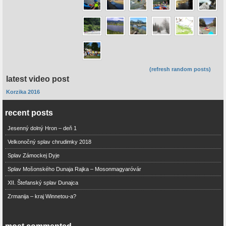
(refresh random posts)
latest video post
Korzika 2016
recent posts
Jesenný dolný Hron – deň 1
Velkonočný splav chrudimky 2018
Splav Zámockej Dyje
Splav Mošonského Dunaja Rajka – Mosonmagyaróvár
XII. Štefanský splav Dunajca
Zrmanija – kraj Winnetou-a?