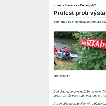
Home
»
Bleskovky
,
Enviro
,
MVE
Protest proti výst
Submitted by
majo
on
2. septembra 20
organizátor?
Deň Ústavy, Letecký deň, Zemiakové sláv
2012. Pre nás však bude mať dlho len je
Aspoň takto ho nazvali mnohí z účastníko