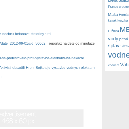
Bialk
France
greece
Maša
Horná
kayak
korzika
M
Lužnica
e-nechcu-betonove-cintoriny.html
vody
pitná
stv?date=2012-09-01&id=50062
reportáž nájdete od minutáže
splav
Sáza
vodne
u-sa-protestovalo-proti-vystavbe-elektrarni-na-riekach/
Váh
vodočet
ktivisti-obsadili-Hron–Bojkotuju-vystavbu-vodnych-elektrarni
31