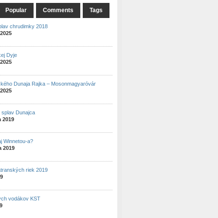
Popular
Comments
Tags
plav chrudimky 2018
 2025
ej Dyje
 2025
ského Dunaja Rajka – Mosonmagyaróvár
 2025
ý splav Dunajca
a 2019
aj Winnetou-a?
a 2019
atranských riek 2019
19
ých vodákov KST
19