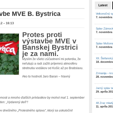
Latest
avbe MVE B. Bystrica
Velkonočný s
7. novembra
12 – 16:13
Splav Zámock
7. novembra
Protes proti
výstavbe MVE v
Splav Mošon
Banskej Bystrici
7. novembra
je za nami.
XII. Štefansk
Myslím že všetci zúčastnení mi potvrdia, že
18. decembr
neľutujú a radi zažili príjemnú atmosféru
stretnutia vodákov od Košíc až po Bratislavu.
Zrmanija – kr
Ako to hodnotí Jaro Baran – hlavný
28. novembr
Jarný splav t
29. apríla 20
nosti a mnoho ďalších prívlastkov by mohol mať 1. september
den: „Vydarený deň“!
48 Zraz mlad
11. apríla 20
v dnešného „Protestného splavu“, ktorý sa uskutočnil