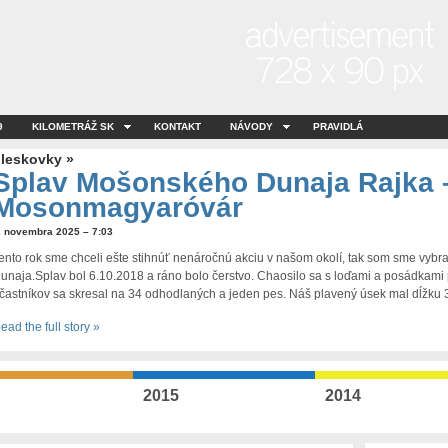
9
KILOMETRÁŽ SK
KONTAKT
NÁVODY
PRAVIDLÁ
leskovky »
Splav Mošonského Dunaja Rajka 
Mosonmagyaróvár
. novembra 2025 – 7:03
ento rok sme chceli ešte stihnúť nenáročnú akciu v našom okolí, tak som sme vyb
unaja.Splav bol 6.10.2018 a ráno bolo čerstvo. Chaosilo sa s loďami a posádkami
častníkov sa skresal na 34 odhodlaných a jeden pes. Náš plavený úsek mal dĺžku 
ead the full story »
2015
2014