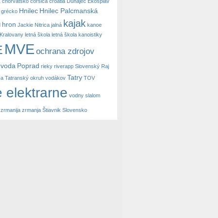
a
chorvátsko
corsica
croatia
Dunajec
Ekosplav
Hnilec
Hnilec Palcmanská
grécko
kajak
hron
d
Jackie Nitrica
jalná
kanoe
Kralovany
letná škola
letná škola kanoistiky
MVE
E
ochrana zdrojov
 voda
Poprad
rieky
riverapp
Slovenský Raj
Tatry
va
Tatranský okruh vodákov
TOV
 elektrarne
vodny slalom
zrmanija
zrmanja
Štiavnik Slovensko