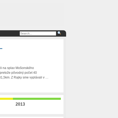
–
rali na splav Mošonského
 pretože pôvodný počet 40
31,5km. Z Rajky sme vyplávali v …
2013