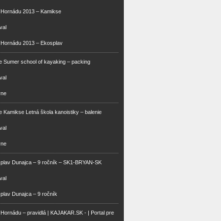
m Hornádu 2013 – Kamikse
val
 Hornádu 2013 – Ekosplav
 Sumer school of kayaking – packing
val
vne
 Kamikse Letná škola kanoistiky – balenie
val
vne
splav Dunajca – 9 ročník – SK1-BRYAN-SK
val
plav Dunajca – 9 ročník
 Hornádu – pravidlá | KAJAKAR.SK - | Portal pre