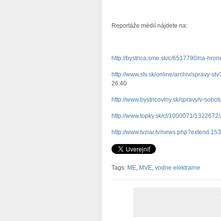
Reportáže médií nájdete na:
http://bystrica.sme.sk/c/6517790/na-hron
http://www.stv.sk/online/archiv/spravy-
26:40
http://www.bystricoviny.sk/spravy/v-sobot
http://www.topky.sk/cl/1000071/1322672/A
http://www.tvziar.tv/news.php?extend.15
Tags:
ME
,
MVE
,
vodne elektrarne