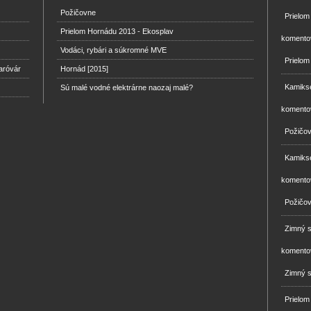
Požičovne
Prielo
Prielom Hornádu 2013 - Ekosplav
komento
Vodáci, rybári a súkromné MVE
Prielom
aróvár
Hornád [2015]
Kamikse
Sú malé vodné elektrárne naozaj malé?
komento
Požičo
Kamikse
komento
Požičo
Zimný 
komento
Zimný s
Prielom