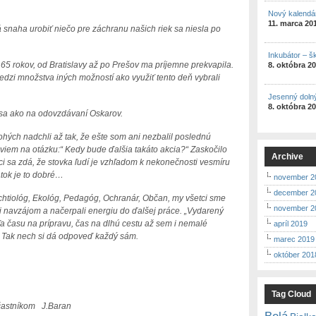
Nový kalendá
11. marca 20
snaha urobiť niečo pre záchranu našich riek sa niesla po
Inkubátor – š
 65 rokov, od Bratislavy až po Prešov ma príjemne prekvapila.
8. októbra 2
medzi množstva iných možností ako využiť tento deň vybrali
Jesenný doln
8. októbra 2
sme sa ako na odovzdávaní Oskarov.
ých nadchli až tak, že ešte som ani nezbalil poslednú
iem na otázku:“ Kedy bude ďalšia takáto akcia?“ Zaskočilo
Archive
i sa zdá, že stovka ľudí je vzhľadom k nekonečnosti vesmíru
atok je to dobré…
november 2
december 2
 Ichtiológ, Ekológ, Pedagóg, Ochranár, Občan, my všetci sme
november 2
ili navzájom a načerpali energiu do ďalšej práce. „Vydarený
ľa času na prípravu, čas na dlhú cestu až sem i nemalé
apríl 2019
? Tak nech si dá odpoveď každý sám.
marec 2019
október 201
Tag Cloud
častníkom J.Baran
Belá