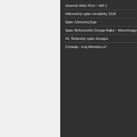
Jesenný dolný Hron – deň 1
Velkonočný splav chrudimky 2018
Splav Zámockej Dyje
Splav Mošonského Dunaja Rajka – Mosonmagy
XII. Štefanský splav Dunajca
Zrmanija – kraj Winnetou-a?