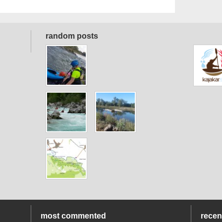
random posts
most commented
rece