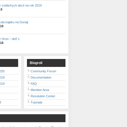
r vodáckych akcií na rok 2019
19
kola kajaku na Dunaji
018
ý Hron – deň 1
018
Blogroll
025
Community Forum
019
Documentation
019
FAQ
Member Area
Resolution Center
8
Tutorials