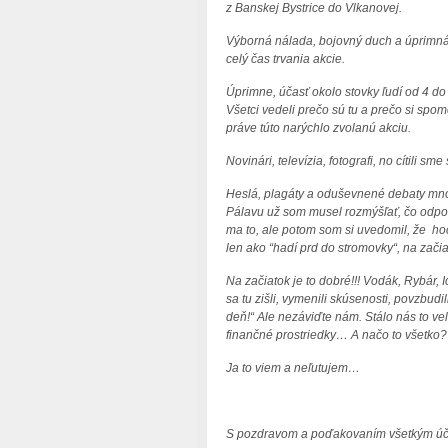
z Banskej Bystrice do Vlkanovej.
Výborná nálada, bojovný duch a úprimná 
celý čas trvania akcie.
Úprimne, účasť okolo stovky ľudí od 4 do
Všetci vedeli prečo sú tu a prečo si spo
práve túto narýchlo zvolanú akciu.
Novinári, televízia, fotografi, no cítili 
Heslá, plagáty a oduševnené debaty mnoh
Pálavu už som musel rozmýšľať, čo odpov
ma to, ale potom som si uvedomil, že hoc
len ako “hadí prd do stromovky“, na zači
Na začiatok je to dobré!!! Vodák, Rybár,
sa tu zišli, vymenili skúsenosti, povzbud
deň!“ Ale nezáviďte nám. Stálo nás to ve
finančné prostriedky… A načo to všetko
Ja to viem a neľutujem…
S pozdravom a poďakovaním všetkým ú