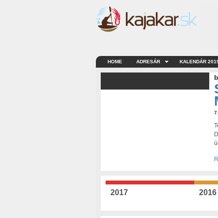
HOME
ADRESÁR
KALENDÁR 201
b
7
T
D
ú
R
2017
2016