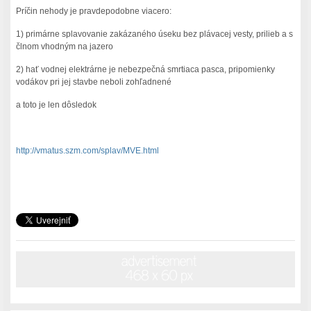
Príčin nehody je pravdepodobne viacero:
1) primárne splavovanie zakázaného úseku bez plávacej vesty, prilieb a s
člnom vhodným na jazero
2) hať vodnej elektrárne je nebezpečná smrtiaca pasca, pripomienky
vodákov pri jej stavbe neboli zohľadnené
a toto je len dôsledok
http://vmatus.szm.com/splav/MVE.html