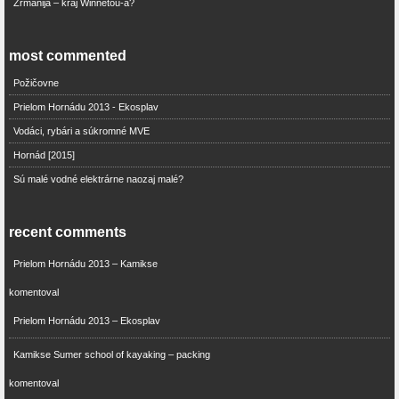
Zrmanija – kraj Winnetou-a?
most commented
Požičovne
Prielom Hornádu 2013 - Ekosplav
Vodáci, rybári a súkromné MVE
Hornád [2015]
Sú malé vodné elektrárne naozaj malé?
recent comments
Prielom Hornádu 2013 – Kamikse
komentoval
Prielom Hornádu 2013 – Ekosplav
Kamikse Sumer school of kayaking – packing
komentoval