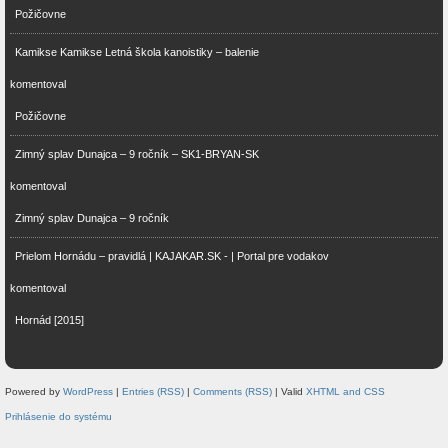
Požičovne
Kamikse Kamikse Letná škola kanoistiky – balenie
komentoval
Požičovne
Zimný splav Dunajca – 9 ročník – SK1-BRYAN-SK
komentoval
Zimný splav Dunajca – 9 ročník
Prielom Hornádu – pravidlá | KAJAKAR.SK - | Portal pre vodakov
komentoval
Hornád [2015]
Powered by
WordPress
|
Entries (RSS)
|
Comments (RSS)
| Valid
XHTML and CSS
Prihlásenie do systému