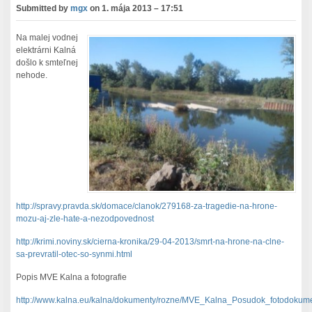
Submitted by
mgx
on
1. mája 2013 – 17:51
Na malej vodnej
elektrárni Kalná
došlo k smteľnej
nehode.
http://spravy.pravda.sk/domace/clanok/279168-za-tragedie-na-hrone-
mozu-aj-zle-hate-a-nezodpovednost
http://krimi.noviny.sk/cierna-kronika/29-04-2013/smrt-na-hrone-na-clne-
sa-prevratil-otec-so-synmi.html
Popis MVE Kalna a fotografie
http://www.kalna.eu/kalna/dokumenty/rozne/MVE_Kalna_Posudok_fotodokume