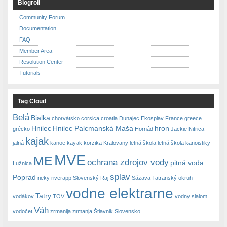
Blogroll
Community Forum
Documentation
FAQ
Member Area
Resolution Center
Tutorials
Tag Cloud
Belá
Bialka
chorvátsko
corsica
croatia
Dunajec
Ekosplav
France
greece
Hnilec
Hnilec Palcmanská Maša
hron
grécko
Hornád
Jackie Nitrica
kajak
jalná
kanoe
kayak
korzika
Kralovany
letná škola
letná škola kanoistiky
MVE
ME
ochrana zdrojov vody
pitná voda
Lužnica
splav
Poprad
rieky
riverapp
Slovenský Raj
Sázava
Tatranský okruh
vodne elektrarne
Tatry
vodákov
TOV
vodny slalom
Váh
vodočet
zrmanija
zrmanja
Štiavnik Slovensko