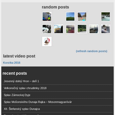
random posts
(refresh random posts)
latest video post
Korzika 2016
recent posts
Jesenný dolný Hron – deň 1
Velkonočný splav chrudimky 2018
Splav Zámockej Dyje
Splav Mošonského Dunaja Rajka – Mosonmagyaróvár
XII. Štefanský splav Dunajca