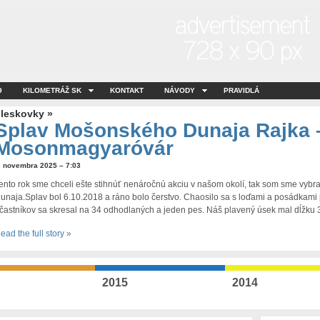
9
KILOMETRÁŽ SK
KONTAKT
NÁVODY
PRAVIDLÁ
leskovky »
Splav Mošonského Dunaja Rajka 
Mosonmagyaróvár
. novembra 2025 – 7:03
ento rok sme chceli ešte stihnúť nenáročnú akciu v našom okolí, tak som sme vyb
unaja.Splav bol 6.10.2018 a ráno bolo čerstvo. Chaosilo sa s loďami a posádkami
častníkov sa skresal na 34 odhodlaných a jeden pes. Náš plavený úsek mal dĺžku 
ead the full story »
2015
2014