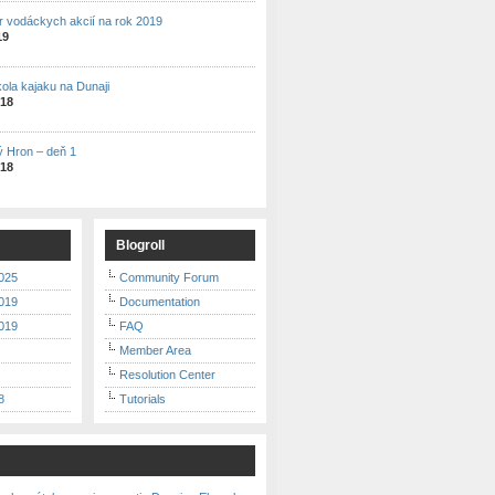
r vodáckych akcií na rok 2019
19
kola kajaku na Dunaji
018
ý Hron – deň 1
018
Blogroll
025
Community Forum
019
Documentation
019
FAQ
Member Area
Resolution Center
8
Tutorials