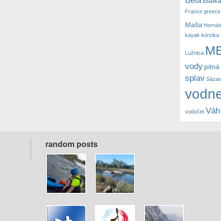
Bialk
France
greece
Maša
Horná
kayak
korzika
M
Lužnica
vody
pitná
splav
Sáza
vodne
Váh
vodočet
random posts