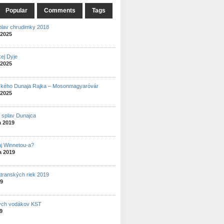
Popular
Comments
Tags
plav chrudimky 2018
 2025
ej Dyje
 2025
ského Dunaja Rajka – Mosonmagyaróvár
 2025
ý splav Dunajca
a 2019
aj Winnetou-a?
a 2019
atranských riek 2019
19
ých vodákov KST
19