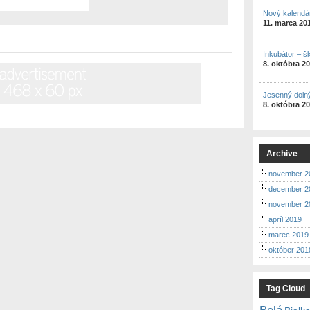
Nový kalendá
11. marca 20
Inkubátor – š
8. októbra 2
Jesenný doln
8. októbra 2
Archive
november 2
december 2
november 2
apríl 2019
marec 2019
október 201
Tag Cloud
Belá