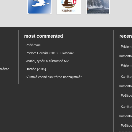
most commented
rece
Požičovne
Prielo
Prielom Hornádu 2013 - Ekosplav
komento
Vodáci, rybári a súkromné MVE
Prielom
aróvár
Hornád [2015]
Kamikse
Sú malé vodné elektrárne naozaj malé?
komento
Požičo
Kamikse
komento
Požičo