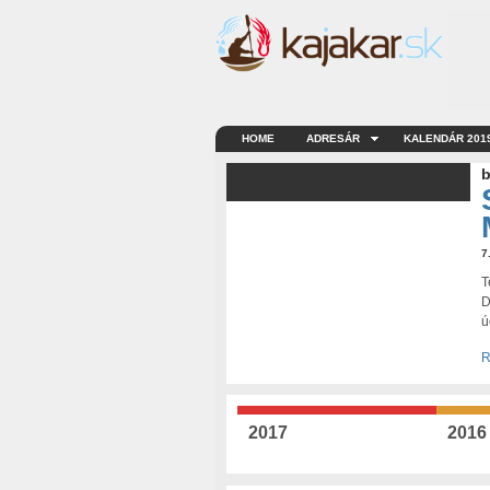
HOME
ADRESÁR
KALENDÁR 201
b
7
T
D
ú
R
2017
2016