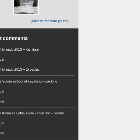
(refresh random posts)
nt comments
m Hornádu 2013 – Kamikse
val
 Hornádu 2013 – Ekosplav
 Sumer school of kayaking – packing
val
vne
 Kamikse Letná škola kanoistiky – balenie
val
vne