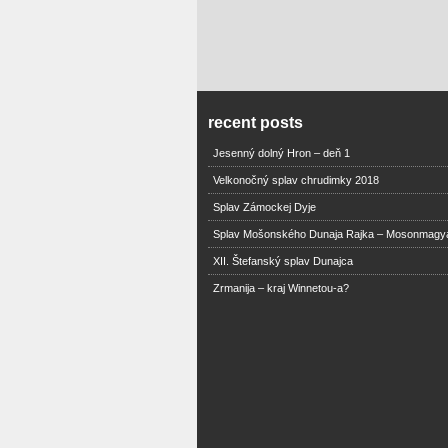
recent posts
Jesenný dolný Hron – deň 1
Velkonočný splav chrudimky 2018
Splav Zámockej Dyje
Splav Mošonského Dunaja Rajka – Mosonmagy
XII. Štefanský splav Dunajca
Zrmanija – kraj Winnetou-a?