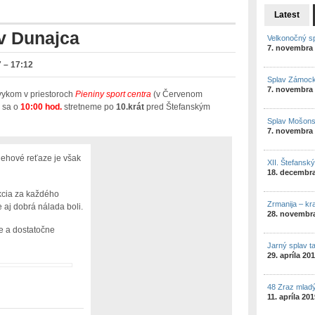
Latest
av Dunajca
Velkonočný s
7. novembra
 – 17:12
Splav Zámock
7. novembra
vykom v priestoroch
Pieniny sport centra
(v Červenom
) sa o
10:00 hod.
stretneme po
10.krát
pred Štefanským
Splav Mošon
7. novembra
snehové reťaze je však
XII. Štefansk
18. decembr
akcia za každého
Zrmanija – kr
 aj dobrá nálada boli.
28. novembr
e a dostatočne
Jarný splav t
29. apríla 20
48 Zraz mlad
11. apríla 20