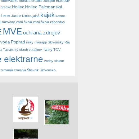
a
chorvátsko
corsica
croatia
Dunajec
Ekosplav
Hnilec
Hnilec Palcmanská
grécko
kajak
hron
d
Jackie Nitrica
jalná
kanoe
Kralovany
letná škola
letná škola kanoistiky
MVE
E
ochrana zdrojov
 voda
Poprad
rieky
riverapp
Slovenský Raj
Tatry
va
Tatranský okruh vodákov
TOV
 elektrarne
vodny slalom
zrmanija
zrmanja
Štiavnik Slovensko