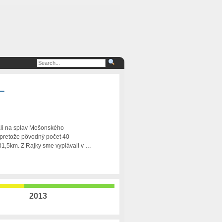
–
rali na splav Mošonského
 pretože pôvodný počet 40
31,5km. Z Rajky sme vyplávali v …
2013