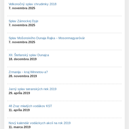
Velkonočný splav chrudimky 2018
7. novembra 2025
Splav Zámockej Dyje
7. novembra 2025
Splav Mošonského Dunaja Rajka – Mosonmagyaróvár
7. novembra 2025
XII. Štefanský splav Dunajca
18. decembra 2019
Zrmanija – kraj Winnetou-a?
28. novembra 2019
Jarný splav tatranských riek 2019
29. apríla 2019
48 Zraz mladých vodákov KST
11. apríla 2019
Nový kalendár vodáckych akcií na rok 2019
11. marca 2019