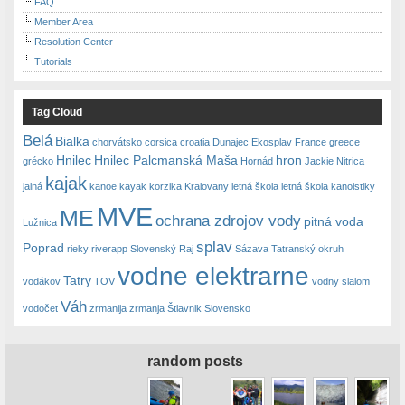
FAQ
Member Area
Resolution Center
Tutorials
Tag Cloud
Belá
Bialka
chorvátsko
corsica
croatia
Dunajec
Ekosplav
France
greece
Hnilec
Hnilec Palcmanská Maša
hron
grécko
Hornád
Jackie Nitrica
kajak
jalná
kanoe
kayak
korzika
Kralovany
letná škola
letná škola kanoistiky
MVE
ME
ochrana zdrojov vody
pitná voda
Lužnica
splav
Poprad
rieky
riverapp
Slovenský Raj
Sázava
Tatranský okruh
vodne elektrarne
Tatry
vodákov
TOV
vodny slalom
Váh
vodočet
zrmanija
zrmanja
Štiavnik Slovensko
random posts