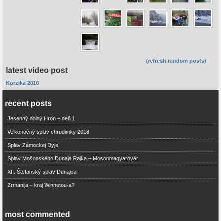
(refresh random posts)
latest video post
Korzika 2016
recent posts
Jesenný dolný Hron – deň 1
Velkonočný splav chrudimky 2018
Splav Zámockej Dyje
Splav Mošonského Dunaja Rajka – Mosonmagyaróvár
XII. Štefanský splav Dunajca
Zrmanija – kraj Winnetou-a?
most commented