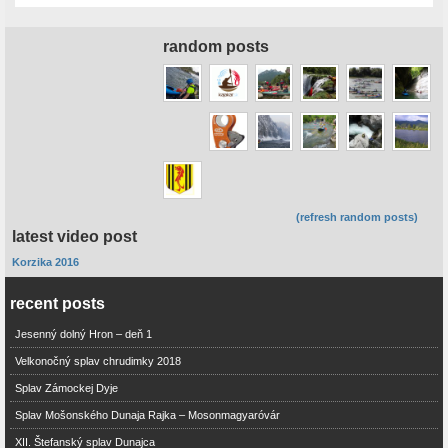
random posts
(refresh random posts)
latest video post
Korzika 2016
recent posts
Jesenný dolný Hron – deň 1
Velkonočný splav chrudimky 2018
Splav Zámockej Dyje
Splav Mošonského Dunaja Rajka – Mosonmagyaróvár
XII. Štefanský splav Dunajca