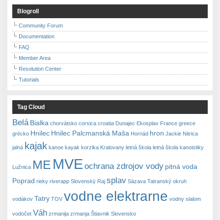
Blogroll
Community Forum
Documentation
FAQ
Member Area
Resolution Center
Tutorials
Tag Cloud
Belá
Bialka
chorvátsko
corsica
croatia
Dunajec
Ekosplav
France
greece
Hnilec
Hnilec Palcmanská Maša
hron
grécko
Hornád
Jackie Nitrica
kajak
jalná
kanoe
kayak
korzika
Kralovany
letná škola
letná škola kanoistiky
MVE
ME
ochrana zdrojov vody
pitná voda
Lužnica
splav
Poprad
rieky
riverapp
Slovenský Raj
Sázava
Tatranský okruh
vodne elektrarne
Tatry
vodákov
TOV
vodny slalom
Váh
vodočet
zrmanija
zrmanja
Štiavnik Slovensko