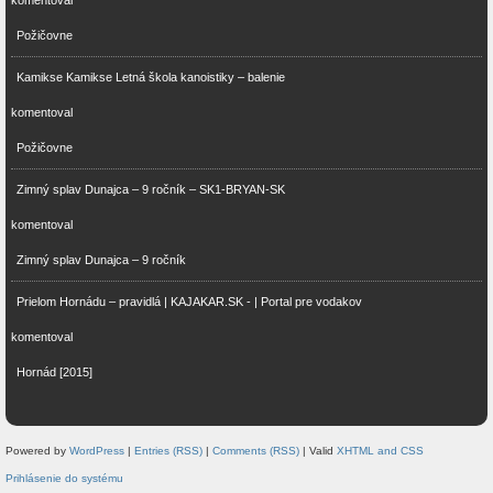
komentoval
Požičovne
Kamikse Kamikse Letná škola kanoistiky – balenie
komentoval
Požičovne
Zimný splav Dunajca – 9 ročník – SK1-BRYAN-SK
komentoval
Zimný splav Dunajca – 9 ročník
Prielom Hornádu – pravidlá | KAJAKAR.SK - | Portal pre vodakov
komentoval
Hornád [2015]
Powered by
WordPress
|
Entries (RSS)
|
Comments (RSS)
| Valid
XHTML and CSS
Prihlásenie do systému