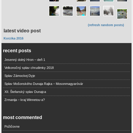
(refresh random posts)
latest video post
Korzika 2016
recent posts
Jesenný dolný Hron – deň 1
Velkonočný splav chrudimky 2018
Splav Zámockej Dyje
Splav Mošonského Dunaja Rajka – Mosonmagyaróvár
XII. Štefanský splav Dunajca
Zrmanija – kraj Winnetou-a?
most commented
Požičovne