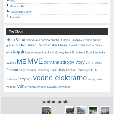
FAQ
Member Area
Resolution Center
Tutorials
Tag Cloud
Belá
Bialka
chorvátsko
corsica
croatia
Dunajec
Ekosplav
France
greece
Hnilec
Hnilec Palcmanská Maša
hron
grécko
Hornád
Jackie Nitrica
kajak
jalná
kanoe
kayak
korzika
Kralovany
letná škola
letná škola kanoistiky
MVE
ME
ochrana zdrojov vody
pitná voda
Lužnica
splav
Poprad
rieky
riverapp
Slovenský Raj
Sázava
Tatranský okruh
vodne elektrarne
Tatry
vodákov
TOV
vodny slalom
Váh
vodočet
zrmanija
zrmanja
Štiavnik Slovensko
random posts