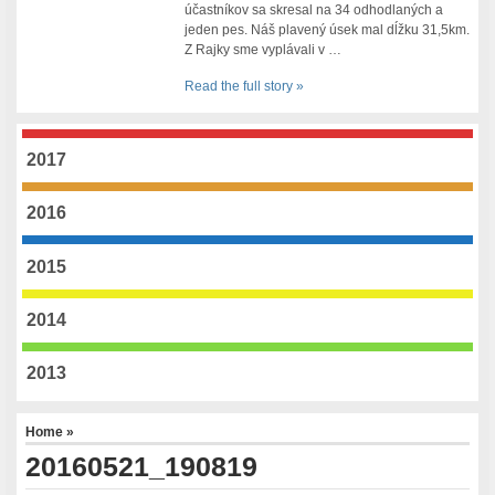
účastníkov sa skresal na 34 odhodlaných a
jeden pes. Náš plavený úsek mal dĺžku 31,5km.
Z Rajky sme vyplávali v …
Read the full story »
2017
2016
2015
2014
2013
Home
»
20160521_190819