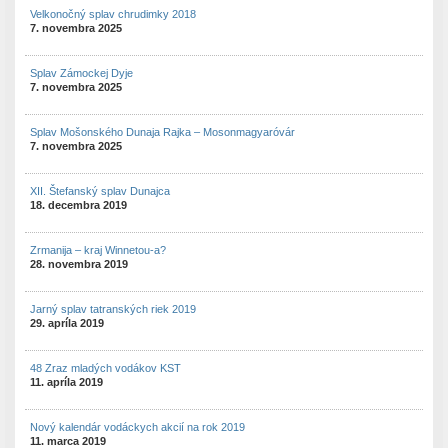
Velkonočný splav chrudimky 2018
7. novembra 2025
Splav Zámockej Dyje
7. novembra 2025
Splav Mošonského Dunaja Rajka – Mosonmagyaróvár
7. novembra 2025
XII. Štefanský splav Dunajca
18. decembra 2019
Zrmanija – kraj Winnetou-a?
28. novembra 2019
Jarný splav tatranských riek 2019
29. apríla 2019
48 Zraz mladých vodákov KST
11. apríla 2019
Nový kalendár vodáckych akcií na rok 2019
11. marca 2019