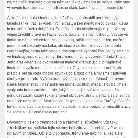
najmä naše dlhé deblovky sa nám len tak-tak zmestili do koryta. Nám viac
vyhovujú trate, kde sa nechodí tesne okolo kameňov a sú náročnejšie.“
Aj keď trať nebola ideálna, „Hochšíci“ na nej pôsobili perfektne. „Na
takejto ľahkej trati išli všetci rýchle časy, a keď niekto niečo pokazil, už sa
to len veľmi ťažko doháňalo. Pre nás to bolo nevyhovujúce, pretože my
vieme zrýchliť práve na ťažkej vode, takto sme stratili výhodu. Navyše vo
finále sa nám pred cieľom zmenila voda, prišli sme tak o jeden, možno
jeden a pol sekundy náskoku, ale stačilo to. Semifinálová jazda bola
uvoľnenejšia, sadla nám voda a dosiahli sme výborný čas. Asi by sme ho
vo finále aj zopakovali, nebyť tej zmenenej vody v závere,“ dodal Pavol.
Jeho brat Peter takto okomentoval finálovú drámu: „Bolo to napínavé,
finále nám vyšlo menej ako semifinále. Chybu sme síce neurobili, ale
pred cieľom sa voda otočila, rovinka bola dosť dlhá a my sme pádlovali
akoby v protiprúde. Vyše sekundový náskok sme na pätnásťmetrovom
úseku takmer stratili, našťastie nie úplne. Odstupy medailistov boli malé,
vyplynulo to z charakteru trate, takýchto tesných víťazstiev sme už v
minulosti zažili. Každý ťuk znamenal obrovskú stratu a stratila sa aj šanca
na dobré umiestenie. Šesť individuálnych titulov majstrov Európy nás teší,
tento najčerstvejší aj preto, že sme v sezóne ešte poriadne nejazdili a až v
Seu sme si užili celé úseky naplno.“
Dôvodom dlhšieho tréningového a zároveň aj súťažného výpadku
„Hochšíkov“ na začiatku tejto sezóny boli zdravotné problémy Pavla s
boľavým chrbtom. „Už je to v poriadku, trénujeme naplno, aj keď stále