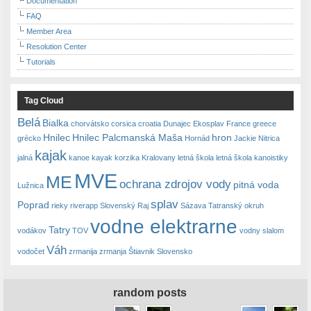
Documentation
FAQ
Member Area
Resolution Center
Tutorials
Tag Cloud
Belá
Bialka
chorvátsko
corsica
croatia
Dunajec
Ekosplav
France
greece
Hnilec
Hnilec Palcmanská Maša
hron
grécko
Hornád
Jackie Nitrica
kajak
jalná
kanoe
kayak
korzika
Kralovany
letná škola
letná škola kanoistiky
MVE
ME
ochrana zdrojov vody
pitná voda
Lužnica
splav
Poprad
rieky
riverapp
Slovenský Raj
Sázava
Tatranský okruh
vodne elektrarne
Tatry
vodákov
TOV
vodny slalom
Váh
vodočet
zrmanija
zrmanja
Štiavnik Slovensko
random posts