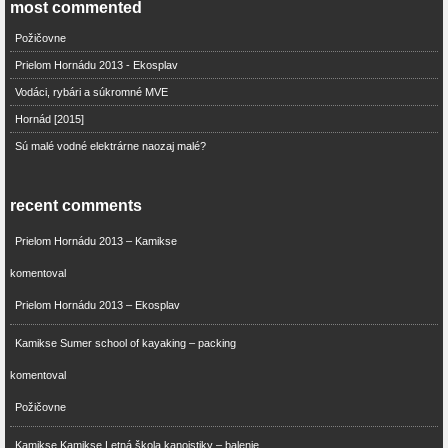
most commented
Požičovne
Prielom Hornádu 2013 - Ekosplav
Vodáci, rybári a súkromné MVE
Hornád [2015]
Sú malé vodné elektrárne naozaj malé?
recent comments
Prielom Hornádu 2013 – Kamikse
komentoval
Prielom Hornádu 2013 – Ekosplav
Kamikse Sumer school of kayaking – packing
komentoval
Požičovne
Kamikse Kamikse Letná škola kanoistiky – balenie