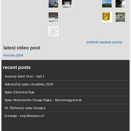
(refresh random posts)
latest video post
Korzika 2016
recent posts
Jesenný dolný Hron – deň 1
Velkonočný splav chrudimky 2018
Splav Zámockej Dyje
Splav Mošonského Dunaja Rajka – Mosonmagyaróvár
XII. Štefanský splav Dunajca
Zrmanija – kraj Winnetou-a?