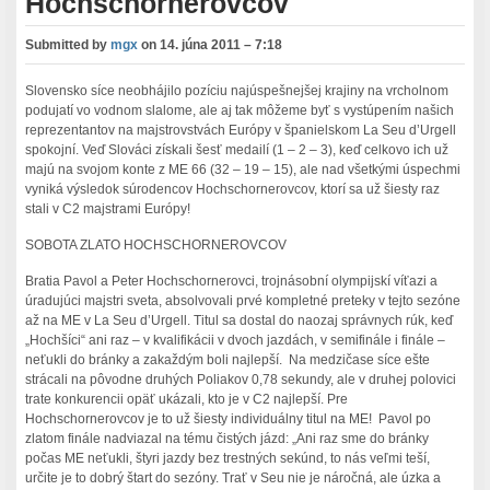
Hochschornerovcov
Submitted by
mgx
on
14. júna 2011 – 7:18
Slovensko síce neobhájilo pozíciu najúspešnejšej krajiny na vrcholnom
podujatí vo vodnom slalome, ale aj tak môžeme byť s vystúpením našich
reprezentantov na majstrovstvách Európy v španielskom La Seu d’Urgell
spokojní. Veď Slováci získali šesť medailí (1 – 2 – 3), keď celkovo ich už
majú na svojom konte z ME 66 (32 – 19 – 15), ale nad všetkými úspechmi
vyniká výsledok súrodencov Hochschornerovcov, ktorí sa už šiesty raz
stali v C2 majstrami Európy!
SOBOTA ZLATO HOCHSCHORNEROVCOV
Bratia Pavol a Peter Hochschornerovci, trojnásobní olympijskí víťazi a
úradujúci majstri sveta, absolvovali prvé kompletné preteky v tejto sezóne
až na ME v La Seu d’Urgell. Titul sa dostal do naozaj správnych rúk, keď
„Hochšíci“ ani raz – v kvalifikácii v dvoch jazdách, v semifinále i finále –
neťukli do bránky a zakaždým boli najlepší. Na medzičase síce ešte
strácali na pôvodne druhých Poliakov 0,78 sekundy, ale v druhej polovici
trate konkurencii opäť ukázali, kto je v C2 najlepší. Pre
Hochschornerovcov je to už šiesty individuálny titul na ME! Pavol po
zlatom finále nadviazal na tému čistých jázd: „Ani raz sme do bránky
počas ME neťukli, štyri jazdy bez trestných sekúnd, to nás veľmi teší,
určite je to dobrý štart do sezóny. Trať v Seu nie je náročná, ale úzka a