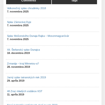
Comments
Tags
Velkonočný splav chrudimky 2018
7. novembra 2025
Splav Zámockej Dyje
7. novembra 2025
Splav Mošonského Dunaja Rajka – Mosonmagyaróvár
7. novembra 2025
XII. Štefanský splav Dunajca
18. decembra 2019
Zrmanija – kraj Winnetou-a?
28. novembra 2019
Jarný splav tatranských riek 2019
29. apríla 2019
48 Zraz mladých vodákov KST
11. apríla 2019