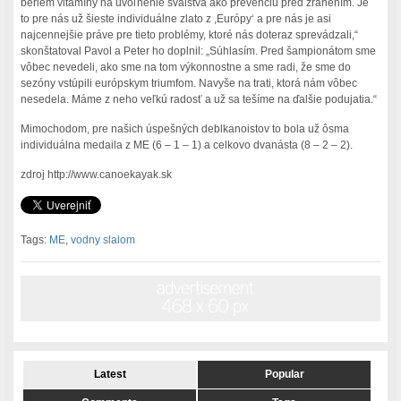
beriem vitamíny na uvoľnenie svalstva ako prevenciu pred zranením. Je
to pre nás už šieste individuálne zlato z ,Európy‘ a pre nás je asi
najcennejšie práve pre tieto problémy, ktoré nás doteraz sprevádzali,“
skonštatoval Pavol a Peter ho doplnil: „Súhlasím. Pred šampionátom sme
vôbec nevedeli, ako sme na tom výkonnostne a sme radi, že sme do
sezóny vstúpili európskym triumfom. Navyše na trati, ktorá nám vôbec
nesedela. Máme z neho veľkú radosť a už sa tešíme na ďalšie podujatia.“
Mimochodom, pre našich úspešných deblkanoistov to bola už ôsma
individuálna medaila z ME (6 – 1 – 1) a celkovo dvanásta (8 – 2 – 2).
zdroj http://www.canoekayak.sk
Tags:
ME
,
vodny slalom
Latest
Popular