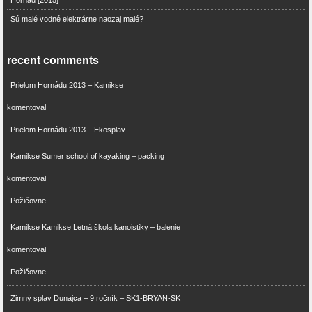
Hornád [2015]
Sú malé vodné elektrárne naozaj malé?
recent comments
Prielom Hornádu 2013 – Kamikse
komentoval
Prielom Hornádu 2013 – Ekosplav
Kamikse Sumer school of kayaking – packing
komentoval
Požičovne
Kamikse Kamikse Letná škola kanoistiky – balenie
komentoval
Požičovne
Zimný splav Dunajca – 9 ročník – SK1-BRYAN-SK