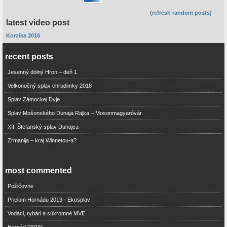
(refresh random posts)
latest video post
Korzika 2016
recent posts
Jesenný dolný Hron – deň 1
Velkonočný splav chrudimky 2018
Splav Zámockej Dyje
Splav Mošonského Dunaja Rajka – Mosonmagyaróvár
XII. Štefanský splav Dunajca
Zrmanija – kraj Winnetou-a?
most commented
Požičovne
Prielom Hornádu 2013 - Ekosplav
Vodáci, rybári a súkromné MVE