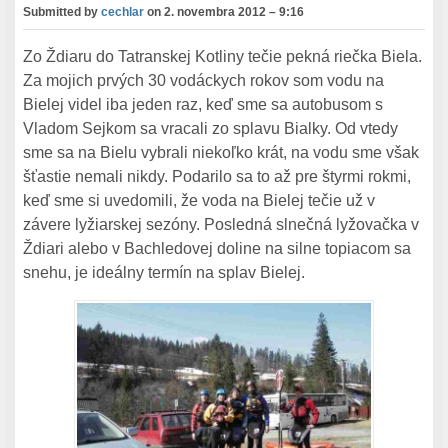
Submitted by
cechlar
on
2. novembra 2012 – 9:16
Zo Ždiaru do Tatranskej Kotliny tečie pekná riečka Biela.
Za mojich prvých 30 vodáckych rokov som vodu na
Bielej videl iba jeden raz, keď sme sa autobusom s
Vladom Sejkom sa vracali zo splavu Bialky. Od vtedy
sme sa na Bielu vybrali niekoľko krát, na vodu sme však
šťastie nemali nikdy. Podarilo sa to až pre štyrmi rokmi,
keď sme si uvedomili, že voda na Bielej tečie už v
závere lyžiarskej sezóny. Posledná slnečná lyžovačka v
Ždiari alebo v Bachledovej doline na silne topiacom sa
snehu, je ideálny termín na splav Bielej.