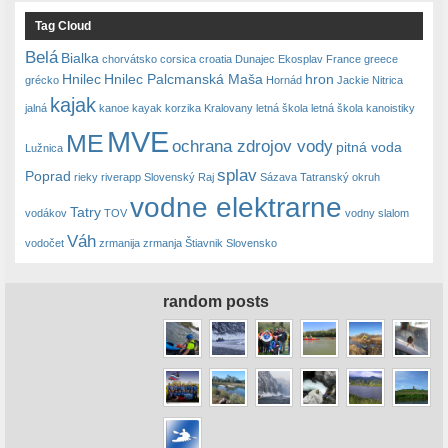
Tag Cloud
Belá
Bialka
chorvátsko
corsica
croatia
Dunajec
Ekosplav
France
greece
Hnilec
Hnilec Palcmanská Maša
hron
grécko
Hornád
Jackie Nitrica
kajak
jalná
kanoe
kayak
korzika
Kralovany
letná škola
letná škola kanoistiky
MVE
ME
ochrana zdrojov vody
pitná voda
Lužnica
splav
Poprad
rieky
riverapp
Slovenský Raj
Sázava
Tatranský okruh
vodne elektrarne
Tatry
vodákov
TOV
vodny slalom
Váh
vodočet
zrmanija
zrmanja
Štiavnik Slovensko
random posts