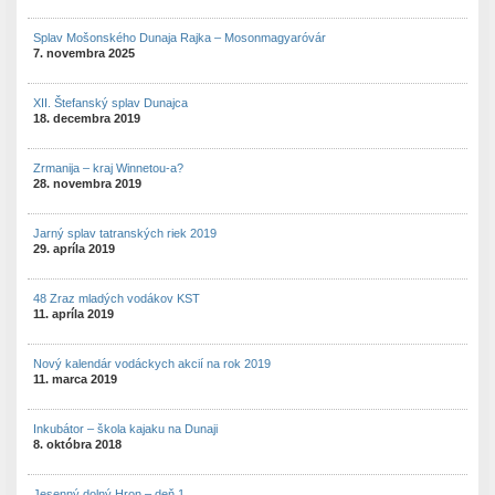
Splav Mošonského Dunaja Rajka – Mosonmagyaróvár
7. novembra 2025
XII. Štefanský splav Dunajca
18. decembra 2019
Zrmanija – kraj Winnetou-a?
28. novembra 2019
Jarný splav tatranských riek 2019
29. apríla 2019
48 Zraz mladých vodákov KST
11. apríla 2019
Nový kalendár vodáckych akcií na rok 2019
11. marca 2019
Inkubátor – škola kajaku na Dunaji
8. októbra 2018
Jesenný dolný Hron – deň 1