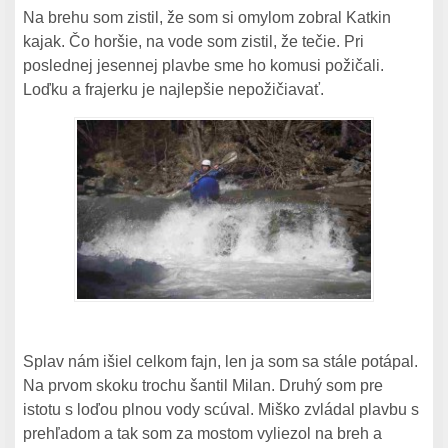
Na brehu som zistil, že som si omylom zobral Katkin
kajak. Čo horšie, na vode som zistil, že tečie. Pri
poslednej jesennej plavbe sme ho komusi požičali.
Loďku a frajerku je najlepšie nepožičiavať.
Splav nám išiel celkom fajn, len ja som sa stále potápal.
Na prvom skoku trochu šantil Milan. Druhý som pre
istotu s loďou plnou vody scúval. Miško zvládal plavbu s
prehľadom a tak som za mostom vyliezol na breh a