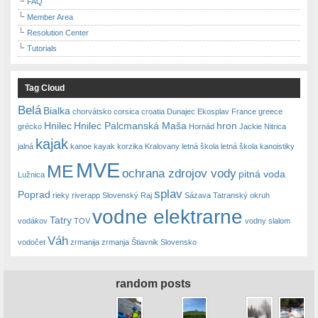
FAQ
Member Area
Resolution Center
Tutorials
Tag Cloud
Belá
Bialka
chorvátsko
corsica
croatia
Dunajec
Ekosplav
France
greece
Hnilec
Hnilec Palcmanská Maša
hron
grécko
Hornád
Jackie Nitrica
kajak
jalná
kanoe
kayak
korzika
Kralovany
letná škola
letná škola kanoistiky
MVE
ME
ochrana zdrojov vody
pitná voda
Lužnica
splav
Poprad
rieky
riverapp
Slovenský Raj
Sázava
Tatranský okruh
vodne elektrarne
Tatry
vodákov
TOV
vodny slalom
Váh
vodočet
zrmanija
zrmanja
Štiavnik Slovensko
random posts