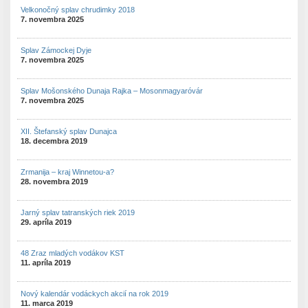
Velkonočný splav chrudimky 2018
7. novembra 2025
Splav Zámockej Dyje
7. novembra 2025
Splav Mošonského Dunaja Rajka – Mosonmagyaróvár
7. novembra 2025
XII. Štefanský splav Dunajca
18. decembra 2019
Zrmanija – kraj Winnetou-a?
28. novembra 2019
Jarný splav tatranských riek 2019
29. apríla 2019
48 Zraz mladých vodákov KST
11. apríla 2019
Nový kalendár vodáckych akcií na rok 2019
11. marca 2019