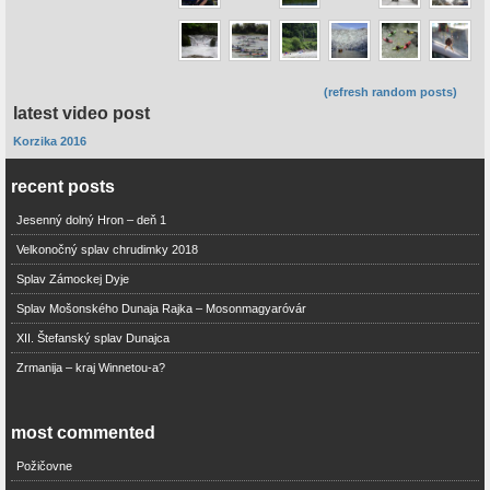
(refresh random posts)
latest video post
Korzika 2016
recent posts
Jesenný dolný Hron – deň 1
Velkonočný splav chrudimky 2018
Splav Zámockej Dyje
Splav Mošonského Dunaja Rajka – Mosonmagyaróvár
XII. Štefanský splav Dunajca
Zrmanija – kraj Winnetou-a?
most commented
Požičovne