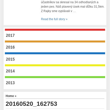
účastníkov sa skresal na 34 odhodlaných a
jeden pes. Náš plavený úsek mal dĺžku 31,5km.
Z Rajky sme vyplávali v …
Read the full story »
2017
2016
2015
2014
2013
Home
»
20160520_162753