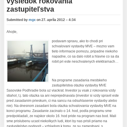
výsledok rokovania
zastupiteľstva
Submitted by
mgx
on
27. apríla 2012 – 4:34
Ahojte,
podavam spravu, ako to chodi pri
schvalovani vystavby MVE – mozno vam
tieto informacie pomozu, pripadne niekoho
napadne, co sa dalo robit a hlavne co sa da
robit pri este neschvalenych elektrarnach…
Na programe zasadania mestskeho
zastupitelstva otazka vystavby MVE
Sasovske Podhradie bola uz viackrat. Investor ju vsak z rokovania vzdy
stiahol, t.j. tato otazka sa ani neprejednavala (investor si vzdy spravil este
pred zasadanim prieskum, ci ma sancu na odsuhlasenie vystavby alebo
nie). Na dnesnom zasadani bola otazka schvalovania vystavby MVE na
konci programu. Zasadanie zacinalo o 14. hod, podla programu sme
predpokladali, ze najskor okolo 16. hod pride na program nas bod. Mali
sme prislubenu ucast niekolkych ludi, ktori by nas prisli priamo na
zastupitelstvo podporit – vzhladom k tomu, ze su zamestnani, s