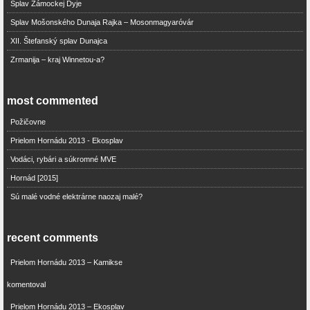
Splav Zámockej Dyje
Splav Mošonského Dunaja Rajka – Mosonmagyaróvár
XII. Štefanský splav Dunajca
Zrmanija – kraj Winnetou-a?
most commented
Požičovne
Prielom Hornádu 2013 - Ekosplav
Vodáci, rybári a súkromné MVE
Hornád [2015]
Sú malé vodné elektrárne naozaj malé?
recent comments
Prielom Hornádu 2013 – Kamikse
komentoval
Prielom Hornádu 2013 – Ekosplav