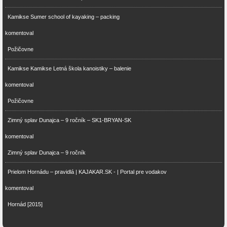
Kamikse Sumer school of kayaking – packing
komentoval
Požičovne
Kamikse Kamikse Letná škola kanoistiky – balenie
komentoval
Požičovne
Zimný splav Dunajca – 9 ročník – SK1-BRYAN-SK
komentoval
Zimný splav Dunajca – 9 ročník
Prielom Hornádu – pravidlá | KAJAKAR.SK - | Portal pre vodakov
komentoval
Hornád [2015]