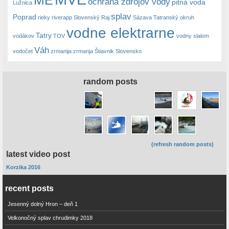
ME
ochrana zdrojov vody
pitná voda
Lužnica
splav
Poprad
rieky
riverapp
Slovenský Raj
Sázava
Tatranský okruh
vodne elektrarne
Tatry
vodákov
TOV
vodny slalom
Váh
vodočet
zrmanija
zrmanja
Štiavnik Slovensko
random posts
(refresh random posts)
latest video post
Korzika 2016
recent posts
Jesenný dolný Hron – deň 1
Velkonočný splav chrudimky 2018