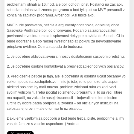
problemami stihali aj 16. hod, ale boli ochotni prist. Poslanci na zaciatku
schodze odhlasovali zmenu programu a bod tykajuci sa MVE presunuli z
konca na zaciatok programu. A rozhodli. Asi tusite ako.
MVE bude postavena, peticia a argumenty obcanov aj dotknutej obce
Sasovske Podhradie boli odignorovane. Podarilo sa zapracovat len
povinnost investora umoznit splavnost rieky pre plavidla do 6 osob. Ci to
bude dodrzane alebo radsej investor zaplati pokutu za nevybudovanie
prieplavu uvidime. Co ma napada do buducna:
1. Je potrebne aktivovat svoju cinnost v dostatocnom casovom predstihu.
2. Je potrebne osobne kontaktovat a presviedcat jednotlivych poslancov.
3. Predlozenie peticie je fajn, ale je potrebna aj osobna ucast obcanov vo
velkom pocte na zastupitelstve – nie je iste, ze to pomoze, ale aspon
niektori poslanci by mali mozno problem zdvihnut ruku za zoci-voci
svojim volicom 4. Treba pocitat so zmenou programu :( To su veci, ktore
ma napadli, na zaklade nasej skusenosti – bojovali sme len miestne.
Urcite by dobre padla podpora aj zvonku – od oficialnych institucii na
celostatnej urovni – ale o tom sa tu uz pisalo…
Dakujeme vsetkym za podporu a ked bude treba, piste, podporime aj my
vas, dufam, ze s vacsim uspechom :) Andrea