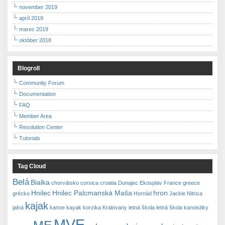
november 2019
apríl 2019
marec 2019
október 2018
Blogroll
Community Forum
Documentation
FAQ
Member Area
Resolution Center
Tutorials
Tag Cloud
Belá
Bialka
chorvátsko
corsica
croatia
Dunajec
Ekosplav
France
greece
Hnilec
Hnilec Palcmanská Maša
hron
grécko
Hornád
Jackie Nitrica
kajak
jalná
kanoe
kayak
korzika
Kralovany
letná škola
letná škola kanoistiky
MVE