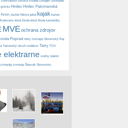
a
chorvátsko
corsica
croatia
Dunajec
Ekosplav
Hnilec
Hnilec Palcmanská
grécko
kajak
hron
d
Jackie Nitrica
jalná
kanoe
Kralovany
letná škola
letná škola kanoistiky
MVE
E
ochrana zdrojov
 voda
Poprad
rieky
riverapp
Slovenský Raj
Tatry
va
Tatranský okruh vodákov
TOV
 elektrarne
vodny slalom
zrmanija
zrmanja
Štiavnik Slovensko