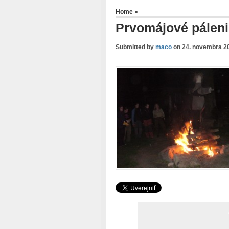
Home
»
Prvomájové páleni
Submitted by
maco
on
24. novembra 20