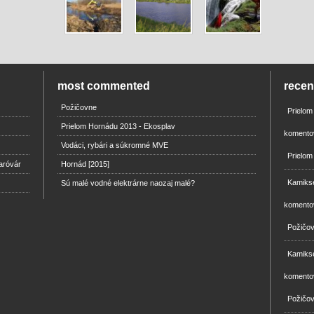
most commented
rece
Požičovne
Prielo
Prielom Hornádu 2013 - Ekosplav
komento
Vodáci, rybári a súkromné MVE
Prielom
aróvár
Hornád [2015]
Kamikse
Sú malé vodné elektrárne naozaj malé?
komento
Požičo
Kamikse
komento
Požičo