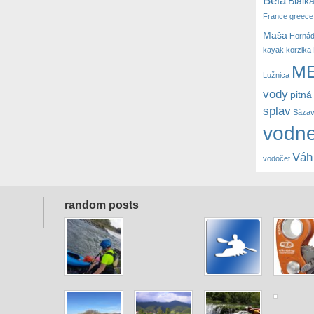
Bialk
France
greece
Maša
Horná
kayak
korzika
M
Lužnica
vody
pitná
splav
Sáza
vodne
Váh
vodočet
random posts