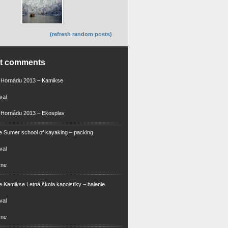
(refresh random posts)
nt comments
m Hornádu 2013 – Kamikse
val
 Hornádu 2013 – Ekosplav
 Sumer school of kayaking – packing
val
vne
 Kamikse Letná škola kanoistiky – balenie
val
vne