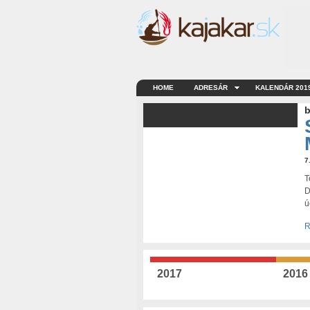
HOME
ADRESÁR
KALENDÁR 201
b
7
T
D
ú
R
2017
2016