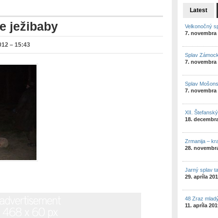
Latest
e ježibaby
Velkonočný s
7. novembra
12 – 15:43
Splav Zámock
7. novembra
Splav Mošon
7. novembra
XII. Štefansk
18. decembr
Zrmanija – kr
28. novembr
Jarný splav t
29. apríla 20
48 Zraz mlad
11. apríla 20