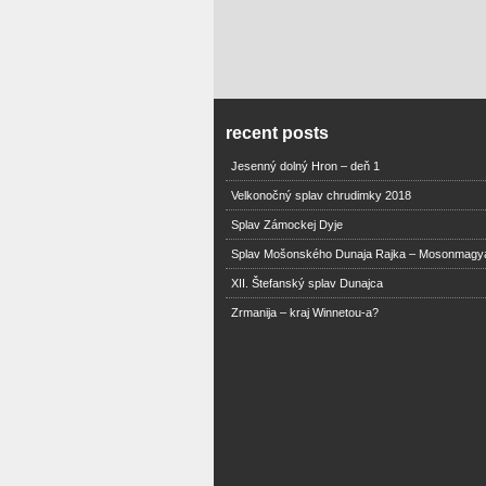
recent posts
Jesenný dolný Hron – deň 1
Velkonočný splav chrudimky 2018
Splav Zámockej Dyje
Splav Mošonského Dunaja Rajka – Mosonmagy
XII. Štefanský splav Dunajca
Zrmanija – kraj Winnetou-a?