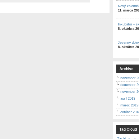
Nový kalendá
11. marca 20
Inkubátor – š
8. októbra 2
Jesenný doln
8. októbra 2
Archive
november 2
december 2
november 2
apríl 2019
marec 2019
október 201
Tag Cloud
Belá