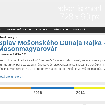
9
KILOMETRÁŽ SK
KONTAKT
NÁVODY
PRAVIDLÁ
leskovky »
Splav Mošonského Dunaja Rajka 
Mosonmagyaróvár
. novembra 2025 – 7:03
ento rok sme chceli ešte stihnúť nenáročnú akciu v našom okolí, tak som sme vyb
unaja.Splav bol 6.10.2018 a ráno bolo čerstvo. Chaosilo sa s loďami a posádkami
častníkov sa skresal na 34 odhodlaných a jeden pes. Náš plavený úsek mal dĺžku 
ead the full story »
2015
2014