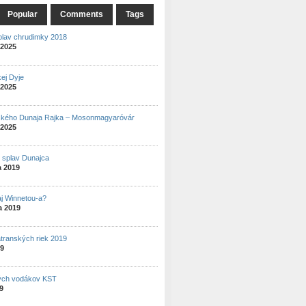
Popular
Comments
Tags
plav chrudimky 2018
 2025
ej Dyje
 2025
ského Dunaja Rajka – Mosonmagyaróvár
 2025
ý splav Dunajca
a 2019
aj Winnetou-a?
a 2019
atranských riek 2019
19
ých vodákov KST
19