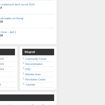
r vodáckych akcií na rok 2019
19
kola kajaku na Dunaji
018
ý Hron – deň 1
018
Blogroll
025
Community Forum
019
Documentation
019
FAQ
Member Area
Resolution Center
8
Tutorials