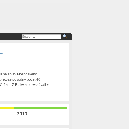
–
rali na splav Mošonského
 pretože pôvodný počet 40
31,5km. Z Rajky sme vyplávali v …
2013