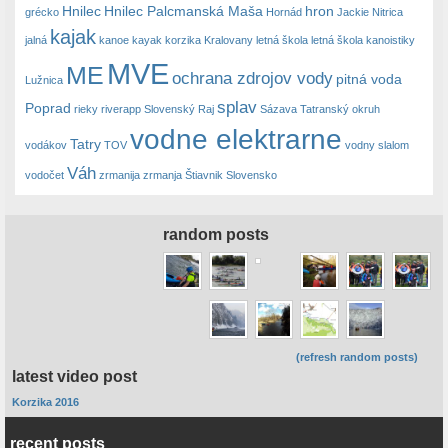
Hnilec
Hnilec Palcmanská Maša
hron
grécko
Hornád
Jackie Nitrica
kajak
jalná
kanoe
kayak
korzika
Kralovany
letná škola
letná škola kanoistiky
MVE
ME
ochrana zdrojov vody
pitná voda
Lužnica
splav
Poprad
rieky
riverapp
Slovenský Raj
Sázava
Tatranský okruh
vodne elektrarne
Tatry
vodákov
TOV
vodny slalom
Váh
vodočet
zrmanija
zrmanja
Štiavnik Slovensko
random posts
(refresh random posts)
latest video post
Korzika 2016
recent posts