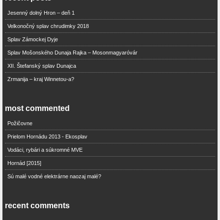
Jesenný dolný Hron – deň 1
Velkonočný splav chrudimky 2018
Splav Zámockej Dyje
Splav Mošonského Dunaja Rajka – Mosonmagyaróvár
XII. Štefanský splav Dunajca
Zrmanija – kraj Winnetou-a?
most commented
Požičovne
Prielom Hornádu 2013 - Ekosplav
Vodáci, rybári a súkromné MVE
Hornád [2015]
Sú malé vodné elektrárne naozaj malé?
recent comments