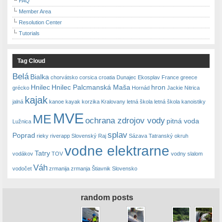
FAQ
Member Area
Resolution Center
Tutorials
Tag Cloud
Belá
Bialka
chorvátsko
corsica
croatia
Dunajec
Ekosplav
France
greece
Hnilec
Hnilec Palcmanská Maša
hron
grécko
Hornád
Jackie Nitrica
kajak
jalná
kanoe
kayak
korzika
Kralovany
letná škola
letná škola kanoistiky
MVE
ME
ochrana zdrojov vody
pitná voda
Lužnica
splav
Poprad
rieky
riverapp
Slovenský Raj
Sázava
Tatranský okruh
vodne elektrarne
Tatry
vodákov
TOV
vodny slalom
Váh
vodočet
zrmanija
zrmanja
Štiavnik Slovensko
random posts