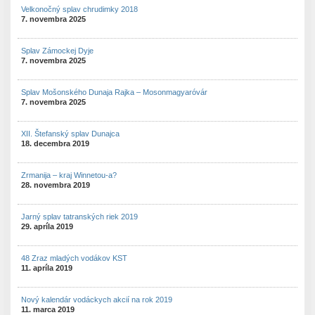
Velkonočný splav chrudimky 2018
7. novembra 2025
Splav Zámockej Dyje
7. novembra 2025
Splav Mošonského Dunaja Rajka – Mosonmagyaróvár
7. novembra 2025
XII. Štefanský splav Dunajca
18. decembra 2019
Zrmanija – kraj Winnetou-a?
28. novembra 2019
Jarný splav tatranských riek 2019
29. apríla 2019
48 Zraz mladých vodákov KST
11. apríla 2019
Nový kalendár vodáckych akcií na rok 2019
11. marca 2019