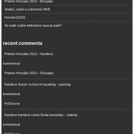
Prielom Hornádu 2013 - Ekosplav
Vodáci, rybári a súkromné MVE
Hornád [2015]
Sú malé vodné elektrárne naozaj malé?
recent comments
Prielom Hornádu 2013 – Kamikse
komentoval
Prielom Hornádu 2013 – Ekosplav
Kamikse Sumer school of kayaking – packing
komentoval
Požičovne
Kamikse Kamikse Letná škola kanoistiky – balenie
komentoval