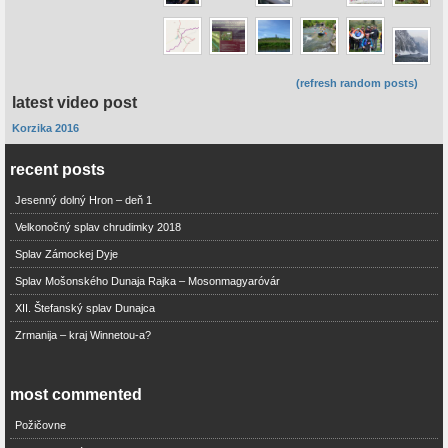
(refresh random posts)
latest video post
Korzika 2016
recent posts
Jesenný dolný Hron – deň 1
Velkonočný splav chrudimky 2018
Splav Zámockej Dyje
Splav Mošonského Dunaja Rajka – Mosonmagyaróvár
XII. Štefanský splav Dunajca
Zrmanija – kraj Winnetou-a?
most commented
Požičovne