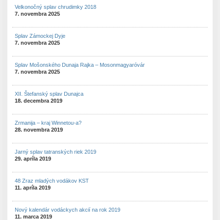
Velkonočný splav chrudimky 2018
7. novembra 2025
Splav Zámockej Dyje
7. novembra 2025
Splav Mošonského Dunaja Rajka – Mosonmagyaróvár
7. novembra 2025
XII. Štefanský splav Dunajca
18. decembra 2019
Zrmanija – kraj Winnetou-a?
28. novembra 2019
Jarný splav tatranských riek 2019
29. apríla 2019
48 Zraz mladých vodákov KST
11. apríla 2019
Nový kalendár vodáckych akcií na rok 2019
11. marca 2019