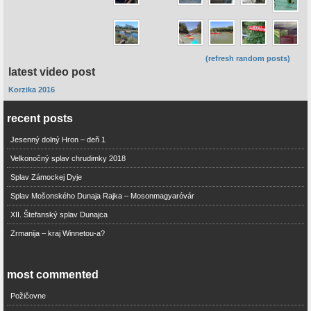
(refresh random posts)
latest video post
Korzika 2016
recent posts
Jesenný dolný Hron – deň 1
Velkonočný splav chrudimky 2018
Splav Zámockej Dyje
Splav Mošonského Dunaja Rajka – Mosonmagyaróvár
XII. Štefanský splav Dunajca
Zrmanija – kraj Winnetou-a?
most commented
Požičovne