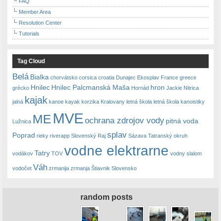
FAQ
Member Area
Resolution Center
Tutorials
Tag Cloud
Belá
Bialka
chorvátsko
corsica
croatia
Dunajec
Ekosplav
France
greece
Hnilec
Hnilec Palcmanská Maša
hron
grécko
Hornád
Jackie Nitrica
kajak
jalná
kanoe
kayak
korzika
Kralovany
letná škola
letná škola kanoistiky
MVE
ME
ochrana zdrojov vody
pitná voda
Lužnica
splav
Poprad
rieky
riverapp
Slovenský Raj
Sázava
Tatranský okruh
vodne elektrarne
Tatry
vodákov
TOV
vodny slalom
Váh
vodočet
zrmanija
zrmanja
Štiavnik Slovensko
random posts