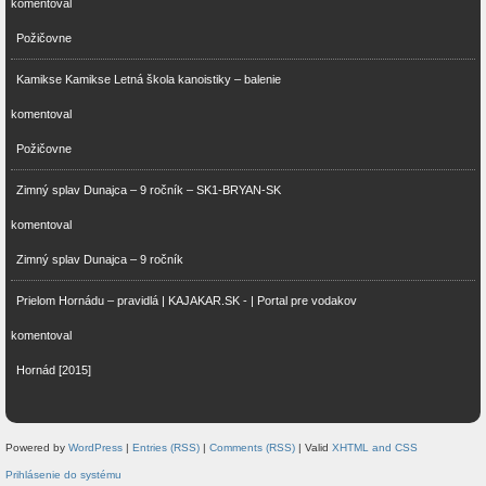
komentoval
Požičovne
Kamikse Kamikse Letná škola kanoistiky – balenie
komentoval
Požičovne
Zimný splav Dunajca – 9 ročník – SK1-BRYAN-SK
komentoval
Zimný splav Dunajca – 9 ročník
Prielom Hornádu – pravidlá | KAJAKAR.SK - | Portal pre vodakov
komentoval
Hornád [2015]
Powered by
WordPress
|
Entries (RSS)
|
Comments (RSS)
| Valid
XHTML and CSS
Prihlásenie do systému