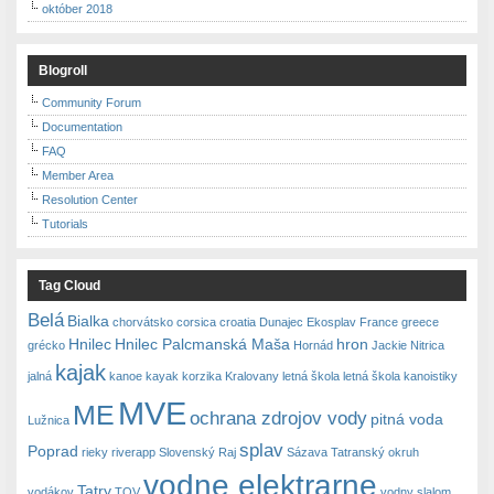
október 2018
Blogroll
Community Forum
Documentation
FAQ
Member Area
Resolution Center
Tutorials
Tag Cloud
Belá
Bialka
chorvátsko
corsica
croatia
Dunajec
Ekosplav
France
greece
Hnilec
Hnilec Palcmanská Maša
hron
grécko
Hornád
Jackie Nitrica
kajak
jalná
kanoe
kayak
korzika
Kralovany
letná škola
letná škola kanoistiky
MVE
ME
ochrana zdrojov vody
pitná voda
Lužnica
splav
Poprad
rieky
riverapp
Slovenský Raj
Sázava
Tatranský okruh
vodne elektrarne
Tatry
vodákov
TOV
vodny slalom