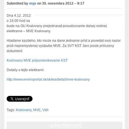
Submitted by
mgx
on
30. novembra 2012 – 9:17
Dna 4.12. 2012
o 16.00 hod sa
bude na OU Kralovany prejednavat posudzovanie dalsej vodnej
elektrarne – MVE Kralovany.
Hladame kazdeho, kto moze na dane jednanie prist a povedat svoj nazor
proti nepremyslenej vystavbe MVE. Za SVT KST Jaro posle prilozeny
dokument.
Kraľovany MVE pripomienkovanie KST
Detaily o tejto elektrarni:
http://www.enviroportal.sk/sk/eia/detail/mve-kralovany
Tags:
Kralovany
,
MVE
,
Váh