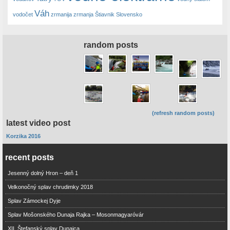
Váh
vodočet
zrmanija
zrmanja
Štiavnik Slovensko
random posts
(refresh random posts)
latest video post
Korzika 2016
recent posts
Jesenný dolný Hron – deň 1
Velkonočný splav chrudimky 2018
Splav Zámockej Dyje
Splav Mošonského Dunaja Rajka – Mosonmagyaróvár
XII. Štefanský splav Dunajca