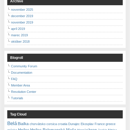
Archive
november 2025
december 2019
november 2019
apríl 2019
marec 2019
október 2018
Blogroll
Community Forum
Documentation
FAQ
Member Area
Resolution Center
Tutorials
Tag Cloud
Belá
Bialka
chorvátsko
corsica
croatia
Dunajec
Ekosplav
France
greece
Hnilec
Hnilec Palcmanská Maša
hron