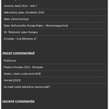
Jesenný dolný Hron – deň 1
Velkonočný splav chrudimky 2018
Splav Zámockej Dyje
Splav Mošonského Dunaja Rajka – Mosonmagyaróvár
XII. Štefanský splav Dunajca
Zrmanija – kraj Winnetou-a?
most commented
Požičovne
Prielom Hornádu 2013 - Ekosplav
Vodáci, rybári a súkromné MVE
Hornád [2015]
Sú malé vodné elektrárne naozaj malé?
recent comments