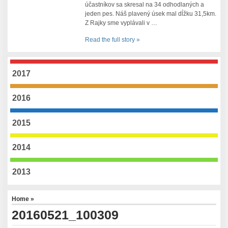
účastníkov sa skresal na 34 odhodlaných a
jeden pes. Náš plavený úsek mal dĺžku 31,5km.
Z Rajky sme vyplávali v …
Read the full story »
2017
2016
2015
2014
2013
Home
»
20160521_100309