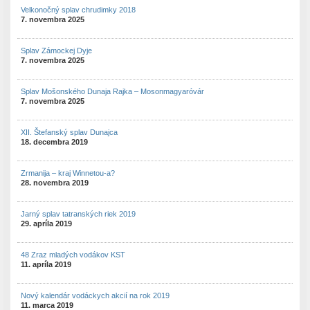
Velkonočný splav chrudimky 2018
7. novembra 2025
Splav Zámockej Dyje
7. novembra 2025
Splav Mošonského Dunaja Rajka – Mosonmagyaróvár
7. novembra 2025
XII. Štefanský splav Dunajca
18. decembra 2019
Zrmanija – kraj Winnetou-a?
28. novembra 2019
Jarný splav tatranských riek 2019
29. apríla 2019
48 Zraz mladých vodákov KST
11. apríla 2019
Nový kalendár vodáckych akcií na rok 2019
11. marca 2019