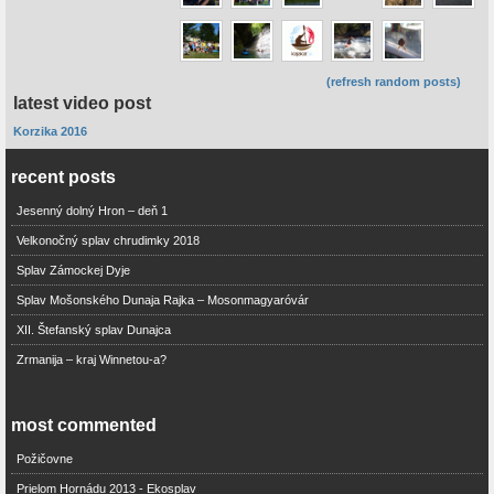
(refresh random posts)
latest video post
Korzika 2016
recent posts
Jesenný dolný Hron – deň 1
Velkonočný splav chrudimky 2018
Splav Zámockej Dyje
Splav Mošonského Dunaja Rajka – Mosonmagyaróvár
XII. Štefanský splav Dunajca
Zrmanija – kraj Winnetou-a?
most commented
Požičovne
Prielom Hornádu 2013 - Ekosplav