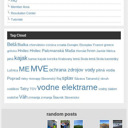
FAQ
Member Area
Resolution Center
Tutorials
Tag Cloud
Belá
Bialka
chorvátsko
corsica
croatia
Dunajec
Ekosplav
France
greece
Hnilec
Hnilec Palcmanská Maša
hron
grécko
Hornád
Jackie Nitrica
kajak
jalná
kanoe
kayak
korzika
Kralovany
letná škola
letná škola kanoistiky
MVE
ME
ochrana zdrojov vody
pitná voda
Lužnica
splav
Poprad
rieky
riverapp
Slovenský Raj
Sázava
Tatranský okruh
vodne elektrarne
Tatry
vodákov
TOV
vodny slalom
Váh
vodočet
zrmanija
zrmanja
Štiavnik Slovensko
random posts