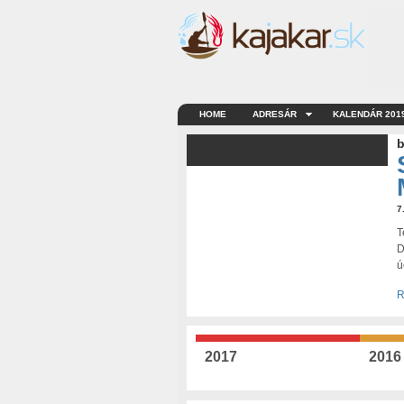
HOME
ADRESÁR
KALENDÁR 201
b
7
T
D
ú
R
2017
2016