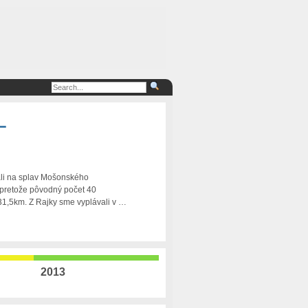
–
rali na splav Mošonského
 pretože pôvodný počet 40
31,5km. Z Rajky sme vyplávali v …
2013