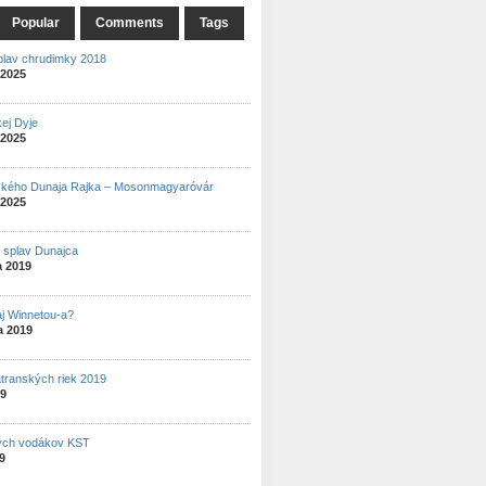
Popular
Comments
Tags
plav chrudimky 2018
 2025
ej Dyje
 2025
ského Dunaja Rajka – Mosonmagyaróvár
 2025
ý splav Dunajca
a 2019
aj Winnetou-a?
a 2019
atranských riek 2019
19
ých vodákov KST
19