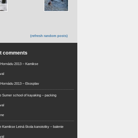
(refresh random posts)
nt comments
m Hornádu 2013 – Kamikse
val
 Hornádu 2013 – Ekosplav
 Sumer school of kayaking – packing
val
vne
 Kamikse Letná škola kanoistiky – balenie
val