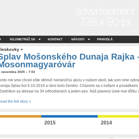
9
KILOMETRÁŽ SK
KONTAKT
NÁVODY
PRAVIDLÁ
leskovky »
Splav Mošonského Dunaja Rajka 
Mosonmagyaróvár
. novembra 2025 – 7:03
ento rok sme chceli ešte stihnúť nenáročnú akciu v našom okolí, tak som sme vyb
unaja.Splav bol 6.10.2018 a ráno bolo čerstvo. Chaosilo sa s loďami a posádkami
častníkov sa skresal na 34 odhodlaných a jeden pes. Náš plavený úsek mal dĺžku 
ead the full story »
2015
2014