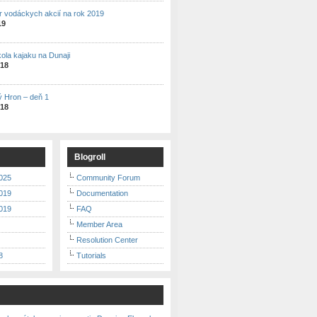
r vodáckych akcií na rok 2019
19
kola kajaku na Dunaji
018
ý Hron – deň 1
018
Blogroll
025
Community Forum
019
Documentation
019
FAQ
Member Area
Resolution Center
8
Tutorials