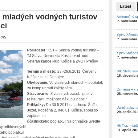
Latest
z mladých vodných turistov
Velkonočný s
7. novembra
ci
Splav Zámock
3:45
7. novembra
Poriadateľ
: KST – Sekcia vodnej turistiky –
Splav Mošon
TJ Slávia Univerzita Košice-vod. odd. –
7. novembra
Veterán kanoe klub Košice a ZVOT Prešov
XII. Štefansk
Termín a miesto:
23.-26.6.2011, Červený
18. decembr
Kláštor, rieka Dunajec
Ubytovanie:
Vo vlastných stanoch – poplatok
za kemp uhradí každý sám
Zrmanija – kr
Stravovanie:
Z vlastných zásob, príp. v
28. novembr
reštaurácii /možnosť nákupu v obci/
Prihlášky:
Do 30.5.2011 na adresu: Šoffa
Jarný splav t
Jozef, Kopečná 2, 040 01 Košice, spolu so
29. apríla 20
zaplatením
účastníckeho poplatku! Na prihláške uveďte
48 Zraz mlad
sy prihlásených!
11. apríla 20
ckeho poplatku!