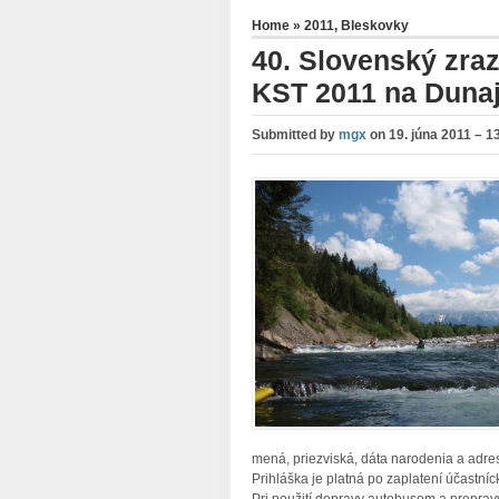
Home
»
2011
,
Bleskovky
40. Slovenský zra
KST 2011 na Dunaj
Submitted by
mgx
on
19. júna 2011 – 1
mená, priezviská, dáta narodenia a adre
Prihláška je platná po zaplatení účastní