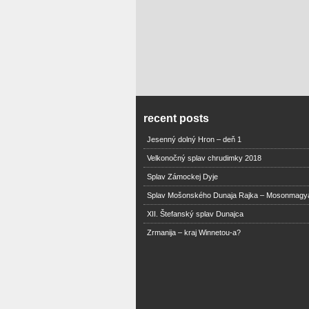
recent posts
Jesenný dolný Hron – deň 1
Velkonočný splav chrudimky 2018
Splav Zámockej Dyje
Splav Mošonského Dunaja Rajka – Mosonmagy
XII. Štefanský splav Dunajca
Zrmanija – kraj Winnetou-a?