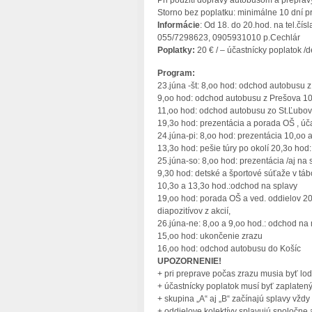
Pri použití dopravy autobusom a prepravy
Storno bez poplatku: minimálne 10 dní p
Informácie
: Od 18. do 20.hod. na tel.čí
055/7298623, 0905931010 p.Cechlár
Poplatky:
20 € / – účastnícky poplatok /d
Program:
23.júna -št: 8,oo hod: odchod autobusu z
9,oo hod: odchod autobusu z Prešova 10
11,oo hod: odchod autobusu zo St.Ľubov
19,3o hod: prezentácia a porada OŠ , úč
24.júna-pi: 8,oo hod: prezentácia 10,oo 
13,3o hod: pešie túry po okolí 20,3o ho
25.júna-so: 8,oo hod: prezentácia /aj na
9,30 hod: detské a športové súťaže v tá
10,3o a 13,3o hod.:odchod na splavy
19,oo hod: porada OŠ a ved. oddielov 20
diapozitívov z akcií,
26.júna-ne: 8,oo a 9,oo hod.: odchod na 
15,oo hod: ukončenie zrazu
16,oo hod: odchod autobusu do Košíc
UPOZORNENIE!
+ pri preprave počas zrazu musia byť lo
+ účastnícky poplatok musí byť zaplatený 
+ skupina „A“ aj „B“ začínajú splavy vždy 
+ oddielove kolektívy splavujú spoločne