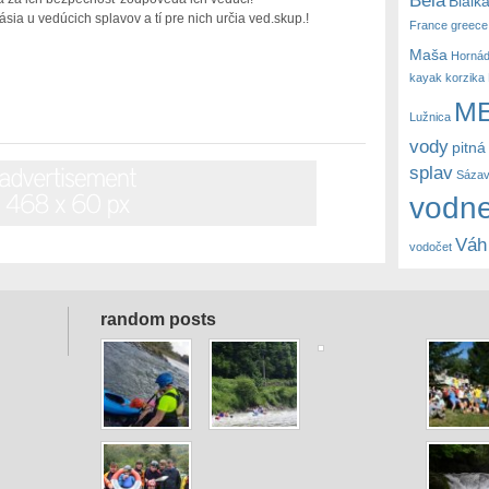
Bialk
sia u vedúcich splavov a tí pre nich určia ved.skup.!
France
greece
Maša
Horná
kayak
korzika
M
Lužnica
vody
pitná
splav
Sáza
vodne
Váh
vodočet
random posts