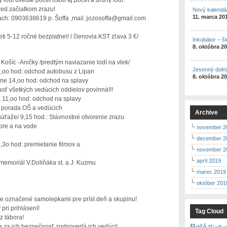
 lodí uveďte počet osôb aj počet a druhy lodí.
red začiatkom zrazu!
Nový kalendá
11. marca 20
slach: 0903638619 p. Šoffa ,mail.:jozosoffa@gmail.com
eti 5-12 ročné bezplatne!/ / členovia KST zľava 3 €/
Inkubátor – š
8. októbra 2
 Košíc -Aničky /predtým naviazanie lodí na vlek/
Jesenný doln
,oo hod: odchod autobusu z Lipan
8. októbra 2
ne 14,oo hod: odchod na splavy
asť všetkých vedúcich oddielov povinná!!!
a 11,oo hod: odchod na splavy
d: porada OŠ a vedúcich
Archive
 súťaže/ 9,15 hod.: Slávnostné otvorenie zrazu
bore a na vode
november 2
december 2
,3o hod: premietanie filmov a
november 2
apríl 2019
memoriál V.Doliňáka st. a J. Kuzmu
marec 2019
október 201
de označené samolepkami pre prísl.deň a skupinu!
pri prihlásení!
Tag Cloud
z tábora!
Belá
 a za ich bezpečnosť zodpovedá ich vedúci!