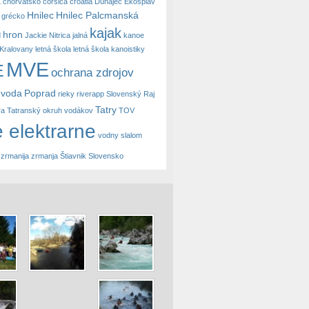
a
chorvátsko
corsica
croatia
Dunajec
Ekosplav
Hnilec
Hnilec Palcmanská
grécko
kajak
hron
d
Jackie Nitrica
jalná
kanoe
Kralovany
letná škola
letná škola kanoistiky
MVE
E
ochrana zdrojov
 voda
Poprad
rieky
riverapp
Slovenský Raj
Tatry
va
Tatranský okruh vodákov
TOV
 elektrarne
vodny slalom
zrmanija
zrmanja
Štiavnik Slovensko