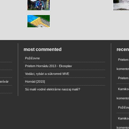
most commented
rece
Požičovne
Prielo
Prielom Hornádu 2013 - Ekosplav
komento
Vodáci, rybári a súkromné MVE
Prielom
aróvár
Hornád [2015]
Kamikse
Sú malé vodné elektrárne naozaj malé?
komento
Požičo
Kamikse
komento