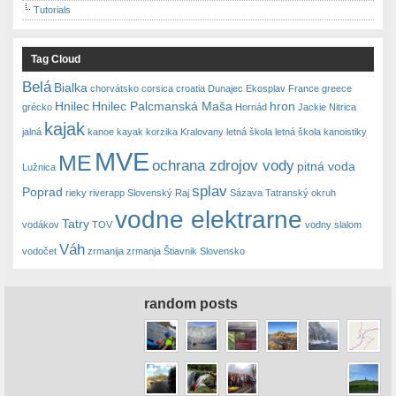
Tutorials
Tag Cloud
Belá
Bialka
chorvátsko
corsica
croatia
Dunajec
Ekosplav
France
greece
Hnilec
Hnilec Palcmanská Maša
hron
grécko
Hornád
Jackie Nitrica
kajak
jalná
kanoe
kayak
korzika
Kralovany
letná škola
letná škola kanoistiky
MVE
ME
ochrana zdrojov vody
pitná voda
Lužnica
splav
Poprad
rieky
riverapp
Slovenský Raj
Sázava
Tatranský okruh
vodne elektrarne
Tatry
vodákov
TOV
vodny slalom
Váh
vodočet
zrmanija
zrmanja
Štiavnik Slovensko
random posts