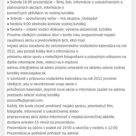
● Sobota 16:00 prezentácie – filmy, foto, informácie o uskutočnených a
plánovaných akciách, informácie o
komerčných aktivitách vo vodnej turistike
● Sobota – spoločenský večer – hrá skupina „Vodopád“
● Nedeľa 9:00 stretnutie komisie vodnej turistiky
● Nedeľa – ostatní vodáci diskusie, výmena skúsenosti, turistika
Prosíme všetkých vodákov, ktorí v tomto roku zorganizovali nejakú
zaujímavú akciu a predovšetkým tých, ktorí mali
nejakú akciu zaradenú do celoslovenského vodáckeho kalendára na rok
2011, aby poslali krátky text s informáciou o
priebehu akcie spolu s niekoľkými fotografiami a prípadným odkazom na
ďalšie informácie (foto, video) na e-mailovú
adresu info@skfree.sk alebo priamo umiestnili na stránku sekcie vodnej
turistiky www.kajakar.sk.
V súvislosti s prípravou vodáckeho kalendára na rok 2012 prosíme
všetkých, aby si skontrolovali svoje akcie v
priloženom kalendári, doplnili nové akcie a informácie zaslali na adresu
predsedu sekcie vodnej turistiky
jozosoffa@gmail.com.
Každý, kto bude chcieť predniesť nejakú správu, premietnuť film,
fotografie, informovať o uskutočnenej alebo
pripravovanej akcii alebo informovať o nejakej komerčnej aktivite,
dostane priestor 15 minút na prezentáciu.
Prezentácie sa začnú v piatok od 19:00 a ukončia v nedeľu o 12:00.
Prezentácie je potrebné prihlásiť na adrese