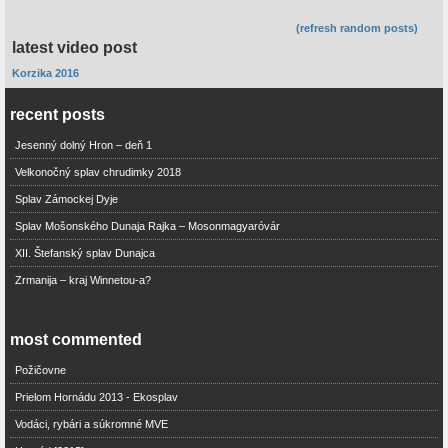
(refresh random posts)
latest video post
Korzika 2016
recent posts
Jesenný dolný Hron – deň 1
Velkonočný splav chrudimky 2018
Splav Zámockej Dyje
Splav Mošonského Dunaja Rajka – Mosonmagyaróvár
XII. Štefanský splav Dunajca
Zrmanija – kraj Winnetou-a?
most commented
Požičovne
Prielom Hornádu 2013 - Ekosplav
Vodáci, rybári a súkromné MVE