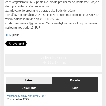
cechlar@micronic.sk. V prihláške uveďte prosím meno, kontaktné údaje a
druh prezentácie. Prezentácie budú
zaraďované do programu v poradí, ako budú doručené.
Prihlášky a informácie: Jozef Šoffa jozosoffa@gmail.com tel. 903 638619,
www.chatakosodrevina.sk tel. 0905 276475
chatakosodrevina@gmail.com. Cena za ubytovanie spolu s polopenziou
na jednu noc bude 15 EUR.
Aktiv
[PDF]
Latest
Popular
Comments
Tags
Velkonočný splav chrudimky 2018
7. novembra 2025