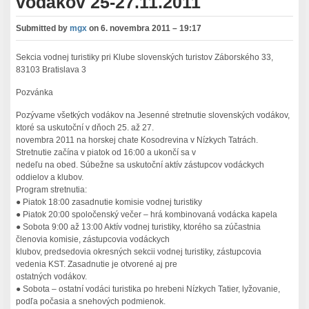
vodákov 25-27.11.2011
Submitted by
mgx
on
6. novembra 2011 – 19:17
Sekcia vodnej turistiky pri Klube slovenských turistov Záborského 33,
83103 Bratislava 3
Pozvánka
Pozývame všetkých vodákov na Jesenné stretnutie slovenských vodákov,
ktoré sa uskutoční v dňoch 25. až 27.
novembra 2011 na horskej chate Kosodrevina v Nízkych Tatrách.
Stretnutie začína v piatok od 16:00 a ukončí sa v
nedeľu na obed. Súbežne sa uskutoční aktív zástupcov vodáckych
oddielov a klubov.
Program stretnutia:
● Piatok 18:00 zasadnutie komisie vodnej turistiky
● Piatok 20:00 spoločenský večer – hrá kombinovaná vodácka kapela
● Sobota 9:00 až 13:00 Aktív vodnej turistiky, ktorého sa zúčastnia
členovia komisie, zástupcovia vodáckych
klubov, predsedovia okresných sekcii vodnej turistiky, zástupcovia
vedenia KST. Zasadnutie je otvorené aj pre
ostatných vodákov.
● Sobota – ostatní vodáci turistika po hrebeni Nízkych Tatier, lyžovanie,
podľa počasia a snehových podmienok.