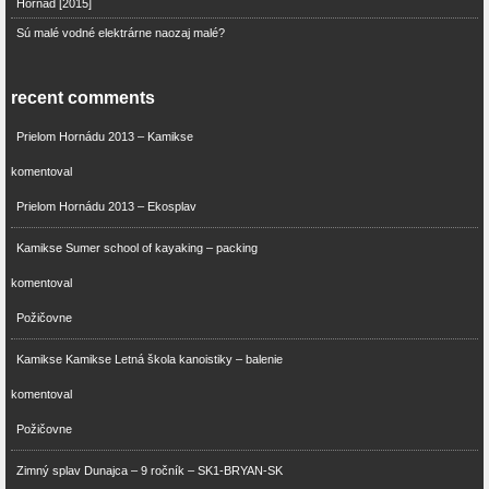
Hornád [2015]
Sú malé vodné elektrárne naozaj malé?
recent comments
Prielom Hornádu 2013 – Kamikse
komentoval
Prielom Hornádu 2013 – Ekosplav
Kamikse Sumer school of kayaking – packing
komentoval
Požičovne
Kamikse Kamikse Letná škola kanoistiky – balenie
komentoval
Požičovne
Zimný splav Dunajca – 9 ročník – SK1-BRYAN-SK