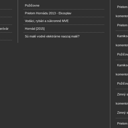
Požičovne
Prielo
Prielom Hornádu 2013 - Ekosplav
komento
Vodáci, rybári a súkromné MVE
Prielom
aróvár
Hornád [2015]
Kamikse
Sú malé vodné elektrárne naozaj malé?
komento
Požičo
Kamikse
komento
Požičo
Zimný 
komento
Zimný s
Prielom