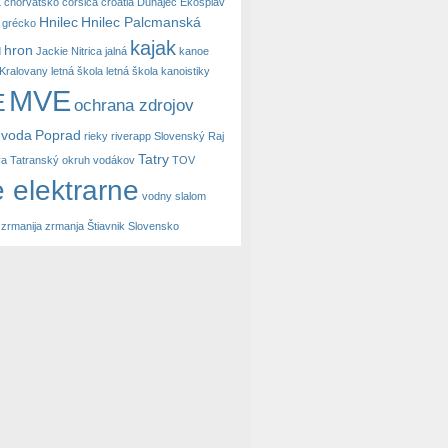
a
chorvátsko
corsica
croatia
Dunajec
Ekosplav
Hnilec
Hnilec Palcmanská
grécko
kajak
hron
d
Jackie Nitrica
jalná
kanoe
Kralovany
letná škola
letná škola kanoistiky
MVE
E
ochrana zdrojov
 voda
Poprad
rieky
riverapp
Slovenský Raj
Tatry
va
Tatranský okruh vodákov
TOV
 elektrarne
vodny slalom
zrmanija
zrmanja
Štiavnik Slovensko