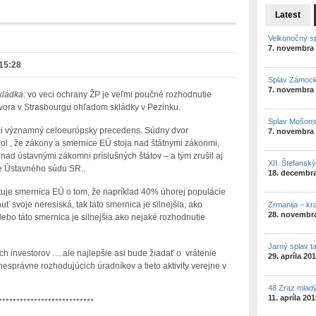
Latest
Velkonočný s
7. novembra
15:28
Splav Zámock
7. novembra
kládka:
vo veci ochrany ŽP je veľmi poučné rozhodnutie
ora v Strasbourgu ohľadom skládky v Pezinku.
Splav Mošon
ľmi významný celoeurópsky precedens. Súdny dvor
7. novembra
dol , že zákony a smernice EÚ stoja nad štátnymi zákonmi,
nad ústavnými zákomni príslušných štátov – a tým zrušil aj
XII. Štefansk
e Ústavného súdu SR..
18. decembr
tuje smernica EÚ o tom, že napríklad 40% úhorej populácie
ť svoje neresiská, tak táto smernica je silnejšia, ako
Zrmanija – kr
28. novembr
ebo táto smernica je silnejšia ako nejaké rozhodnutie
Jarný splav t
h investorov ….ale najlepšie asi bude žiadať o vrátenie
29. apríla 20
nesprávne rozhodujúcich úradníkov a tieto aktivity verejne v
48 Zraz mlad
11. apríla 20
***************************