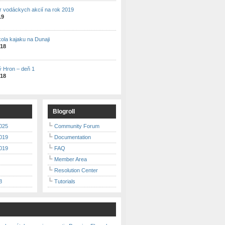
r vodáckych akcií na rok 2019
19
kola kajaku na Dunaji
018
ý Hron – deň 1
018
Blogroll
025
Community Forum
019
Documentation
019
FAQ
Member Area
Resolution Center
8
Tutorials