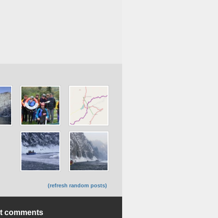
(refresh random posts)
nt comments