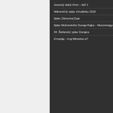
Jesenný dolný Hron – deň 1
Velkonočný splav chrudimky 2018
Splav Zámockej Dyje
Splav Mošonského Dunaja Rajka – Mosonmagy
XII. Štefanský splav Dunajca
Zrmanija – kraj Winnetou-a?