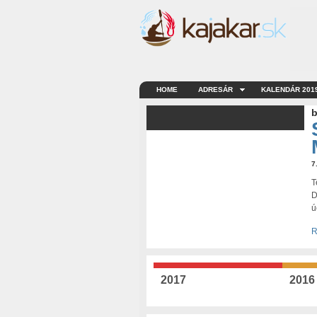
HOME
ADRESÁR
KALENDÁR 201
b
7
T
D
ú
R
2017
2016