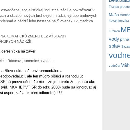
Bialk
France
greece
svedčenej socialistickej industrializácii a pokračovať v
Maša
Horná
ich a stavbe nových brehových hrádzí, výrube brehových
kayak
korzika
priehrad a nádrží lebo nastane na Slovensku klimatická
M
Lužnica
 NA
KLIMATICKÚ ZMENU BEZ VÝSTAVBY
vody
pitná
RSKYCH NÁDRŽÍ!
splav
Sáza
 čerešnička na záver:
vodne
ciele Rámcovej smernice o vode…
Váh
vodočet
na Slovensku naši environmentálne a
zodpovedajúci, ale len múdro píšúci a rozhodujúci
 SR sú presvedčení že nie – zrejme preto že tak isto ako
V (viď. NKVHEPVT SR do roku 2030) bude sa ignorovať aj
i aspon začiatok páni odborníci) ! ! !