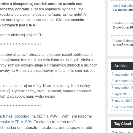
ice o biotopoch aj napriek tomu, ze uzemia este
Nový kalendá
redbeznej ochrany
. Cize ich populacie by nemali byt
11. marca 20
 vyskyte bola verejne dostupna (napr, na internete). V
ktore mozu byt ohrozonane vzdutim.
Cize postavenim
Inkubátor – š
 o biotopoch (NATURA)
.
8. októbra 2
udom v niektorej krajine EU…
Jesenný doln
****************************
8. októbra 2
potreboval spraviť obraz z toho čo som našiel publikované.
ho významu ich nie až tak veľa čoho sa dá chytiť. Niečo sa
ryby
som dal dokopy údaje o chránených druhoch a druhoch
Archive
úvahy na Hrone a aj s publikovaými údajmi čo som našiel o
november 2
december 2
reba pozrieť aj na vtáky: Napr. tieto druhy: Kulík riečny,
november 2
k veľký, Rybárik riečny, Brehuľa hnedá, Volavka popolavá
apríl 2019
ská). Z cicavcov: napr. Vydra riečna
marec 2019
****************************
október 201
vách naši odborníci na MŽP a VÚVH Vám iste názorne
vensko-MZP-VUVH
. To ako sa to nemá robiť
Tag Cloud
dli na konci materiálu – to ako sa to má správne robiť
Belá