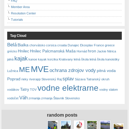
FAQ
Member Area
Resolution Center
Tutorials
Tag Cloud
Belá
Bialka
chorvátsko
corsica
croatia
Dunajec
Ekosplav
France
greece
Hnilec
Hnilec Palcmanská Maša
hron
grécko
Hornád
Jackie Nitrica
kajak
jalná
kanoe
kayak
korzika
Kralovany
letná škola
letná škola kanoistiky
MVE
ME
ochrana zdrojov vody
pitná voda
Lužnica
splav
Poprad
rieky
riverapp
Slovenský Raj
Sázava
Tatranský okruh
vodne elektrarne
Tatry
vodákov
TOV
vodny slalom
Váh
vodočet
zrmanija
zrmanja
Štiavnik Slovensko
random posts