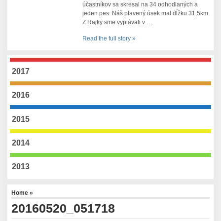
účastníkov sa skresal na 34 odhodlaných a
jeden pes. Náš plavený úsek mal dĺžku 31,5km.
Z Rajky sme vyplávali v …
Read the full story »
2017
2016
2015
2014
2013
Home
»
20160520_051718