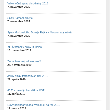
Velkonočný splav chrudimky 2018
7. novembra 2025
Splav Zámockej Dyje
7. novembra 2025
Splav Mošonského Dunaja Rajka – Mosonmagyaróvár
7. novembra 2025
XII. Štefanský splav Dunajca
18. decembra 2019
Zrmanija – kraj Winnetou-a?
28. novembra 2019
Jarný splav tatranských riek 2019
29. apríla 2019
48 Zraz mladých vodákov KST
11. apríla 2019
Nový kalendár vodáckych akcií na rok 2019
11. marca 2019