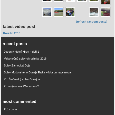
(refresh random posts)
latest video post
Korzika 2016
recent posts
Jesenný dolný Hron – deň 1
Velkonočný splav chrudimky 2018
Splav Zámockej Dyje
Splav Mošonského Dunaja Rajka – Mosonmagyaróvár
XII. Štefanský splav Dunajca
Zrmanija – kraj Winnetou-a?
most commented
Požičovne