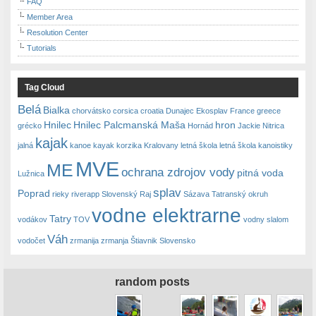
FAQ
Member Area
Resolution Center
Tutorials
Tag Cloud
Belá
Bialka
chorvátsko
corsica
croatia
Dunajec
Ekosplav
France
greece
Hnilec
Hnilec Palcmanská Maša
hron
grécko
Hornád
Jackie Nitrica
kajak
jalná
kanoe
kayak
korzika
Kralovany
letná škola
letná škola kanoistiky
MVE
ME
ochrana zdrojov vody
pitná voda
Lužnica
splav
Poprad
rieky
riverapp
Slovenský Raj
Sázava
Tatranský okruh
vodne elektrarne
Tatry
vodákov
TOV
vodny slalom
Váh
vodočet
zrmanija
zrmanja
Štiavnik Slovensko
random posts