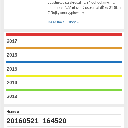
účastníkov sa skresal na 34 odhodlaných a
jeden pes. Náš plavený úsek mal dĺžku 31,5km.
Z Rajky sme vyplávali v …
Read the full story »
2017
2016
2015
2014
2013
Home
»
20160521_164520