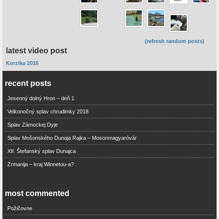
(refresh random posts)
latest video post
Korzika 2016
recent posts
Jesenný dolný Hron – deň 1
Velkonočný splav chrudimky 2018
Splav Zámockej Dyje
Splav Mošonského Dunaja Rajka – Mosonmagyaróvár
XII. Štefanský splav Dunajca
Zrmanija – kraj Winnetou-a?
most commented
Požičovne