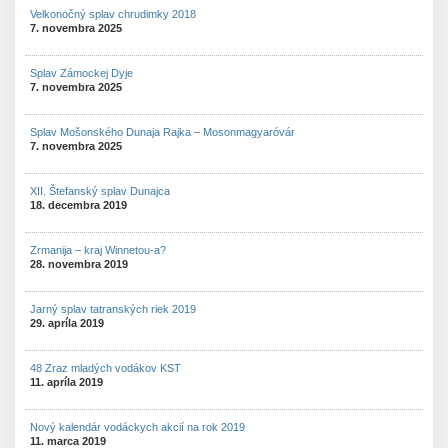
Velkonočný splav chrudimky 2018
7. novembra 2025
Splav Zámockej Dyje
7. novembra 2025
Splav Mošonského Dunaja Rajka – Mosonmagyaróvár
7. novembra 2025
XII. Štefanský splav Dunajca
18. decembra 2019
Zrmanija – kraj Winnetou-a?
28. novembra 2019
Jarný splav tatranských riek 2019
29. apríla 2019
48 Zraz mladých vodákov KST
11. apríla 2019
Nový kalendár vodáckych akcií na rok 2019
11. marca 2019