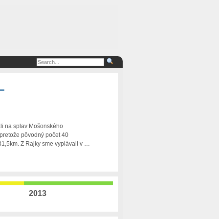
–
rali na splav Mošonského
 pretože pôvodný počet 40
31,5km. Z Rajky sme vyplávali v …
2013