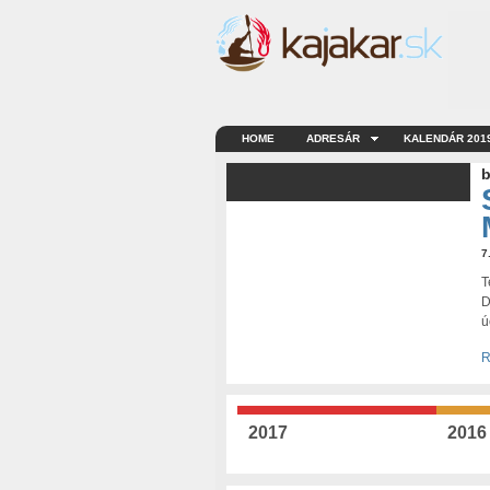
HOME
ADRESÁR
KALENDÁR 201
b
7
T
D
ú
R
2017
2016