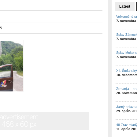
Latest
Velkonočný s
7. novembra
05
Splav Zámock
7. novembra
Splav Mošon
7. novembra
XII. Štefansk
18. decembr
Zrmanija – kr
28. novembr
Jarný splav t
29. apríla 20
48 Zraz mlad
11. apríla 20