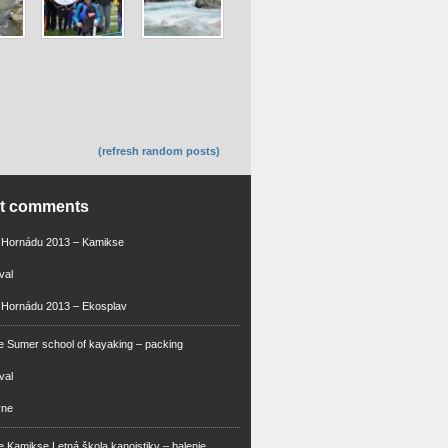
(refresh random posts)
nt comments
m Hornádu 2013 – Kamikse
val
 Hornádu 2013 – Ekosplav
 Sumer school of kayaking – packing
val
vne
 Kamikse Letná škola kanoistiky – balenie