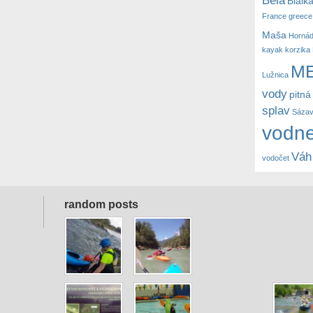
Bialk
France
greece
Maša
Horná
kayak
korzika
M
Lužnica
vody
pitná
splav
Sáza
vodne
Váh
vodočet
random posts