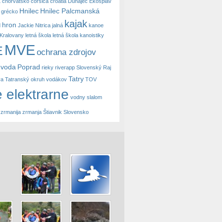
a
chorvátsko
corsica
croatia
Dunajec
Ekosplav
Hnilec
Hnilec Palcmanská
grécko
kajak
hron
d
Jackie Nitrica
jalná
kanoe
Kralovany
letná škola
letná škola kanoistiky
MVE
E
ochrana zdrojov
 voda
Poprad
rieky
riverapp
Slovenský Raj
Tatry
va
Tatranský okruh vodákov
TOV
 elektrarne
vodny slalom
zrmanija
zrmanja
Štiavnik Slovensko