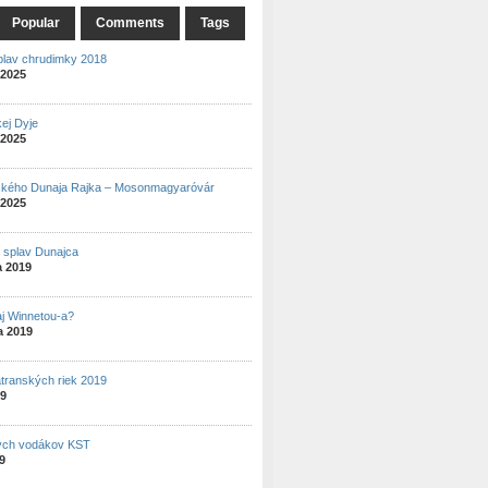
Popular
Comments
Tags
plav chrudimky 2018
 2025
ej Dyje
 2025
ského Dunaja Rajka – Mosonmagyaróvár
 2025
ý splav Dunajca
a 2019
aj Winnetou-a?
a 2019
atranských riek 2019
19
ých vodákov KST
19