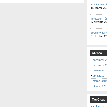
Nový kalendá
11. marca 20
Inkubátor – š
8. októbra 2
Jesenný doln
8. októbra 2
Archive
november 2
december 2
november 2
apríl 2019
marec 2019
október 201
Tag Cloud
Belá