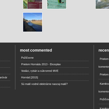
most commented
rece
Požičovne
Prielo
Prielom Hornádu 2013 - Ekosplav
komento
Vodáci, rybári a súkromné MVE
Prielom
aróvár
Hornád [2015]
Kamikse
Sú malé vodné elektrárne naozaj malé?
komento
Požičo
Kamikse