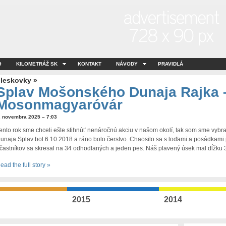
9
KILOMETRÁŽ SK
KONTAKT
NÁVODY
PRAVIDLÁ
leskovky »
Splav Mošonského Dunaja Rajka 
Mosonmagyaróvár
. novembra 2025 – 7:03
ento rok sme chceli ešte stihnúť nenáročnú akciu v našom okolí, tak som sme vyb
unaja.Splav bol 6.10.2018 a ráno bolo čerstvo. Chaosilo sa s loďami a posádkami
častníkov sa skresal na 34 odhodlaných a jeden pes. Náš plavený úsek mal dĺžku 
ead the full story »
2015
2014