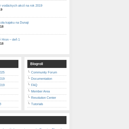
r vodáckych akcií na rok 2019
19
kola kajaku na Dunaji
018
ý Hron – deň 1
018
Blogroll
025
Community Forum
019
Documentation
019
FAQ
Member Area
Resolution Center
8
Tutorials