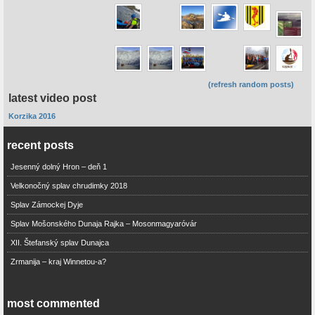
(refresh random posts)
latest video post
Korzika 2016
recent posts
Jesenný dolný Hron – deň 1
Velkonočný splav chrudimky 2018
Splav Zámockej Dyje
Splav Mošonského Dunaja Rajka – Mosonmagyaróvár
XII. Štefanský splav Dunajca
Zrmanija – kraj Winnetou-a?
most commented