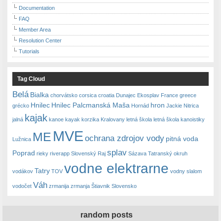
Documentation
FAQ
Member Area
Resolution Center
Tutorials
Tag Cloud
Belá
Bialka
chorvátsko
corsica
croatia
Dunajec
Ekosplav
France
greece
Hnilec
Hnilec Palcmanská Maša
hron
grécko
Hornád
Jackie Nitrica
kajak
jalná
kanoe
kayak
korzika
Kralovany
letná škola
letná škola kanoistiky
MVE
ME
ochrana zdrojov vody
pitná voda
Lužnica
splav
Poprad
rieky
riverapp
Slovenský Raj
Sázava
Tatranský okruh
vodne elektrarne
Tatry
vodákov
TOV
vodny slalom
Váh
vodočet
zrmanija
zrmanja
Štiavnik Slovensko
random posts