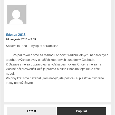
Sázava 2013
28. augusta 2013 – 9:53
Sázava tour 2013 by spirit of Kamikse
Po pár rokoch sme sa rozhodli obnoviť tradíciu letných, nenáročných
a pohodových splavov u naších západných susedov v Čechách.
K Sázave sme sa dopracovali aj vďaka pesničkám. Chceli sme sa na
vlastné oči presvedčiť aká je pravda a nikto z nás na tejto rieke ešte
nebol.
Po prvý krát sme neťahali „laminátky“, ale požičali si plastové otvorené
loďky od požičovne …
Latest
Popular