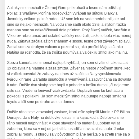
Autiaky sme nechali v Čiernej Gore pri kruháči a tesne nám odišli aj
Poliaci z Waršavy, ktorí na rodeovkách vyrábali na sútoku Bialky a
Javorinky celkom pekné rodeo. Už sme ich na vode nedobehli, ale ani
sme sa nejako nesnažili. Na vodu sme sadli okolo 13tej a štýlom ťažká
manana sme sa odkačičkovali dole prúdom. Prvý šikmý valček, Anežkin a
Viktorov rebrolamač ani ostatné valčeky nedržali, takže to bola viac menej
nuda. Zábava začala až pri známom 4 skoku, tesne pred záverom splavu.
Zastal som za druhým valcom a pozeral sa, ako prešiel Majo a Janko.
Natália sa rozhodla, že sa trošku poumýva a valček ju zhltol ako malinu.
Spoza kameňa som nemal najlepší výhľad, len som si všimol, ako sa asi
3x objavila na hladine a zasa zmizla. Záver sa niesol v bočnom surfe, keď
si valček povedal že zábavy na dnes už stačilo a Naty vyeskimovala
tvárou k hrane. Zaradila spiatočku a vyumývaná a zadychčaná sa dovalila
k nám. Ďalšie dva skoky sme hopli v pohode a trošku dumali, či nejdeme
ešte raz. Vrodená lenivosť však zvíťazila. Doplavili sme ku kruháču a
pokecali s poliakmi. Ja som medzitým stihol na pumpe napojiť smädnú
toyotu a išli sme po druhé auto a domov.
Ďalšie ráno sme v rovnakej zostave, ktorú ešte vylepšil Martin z PP išli na
Dunajec. Ja s Naty na deblovke, ostatní na kajačikoch. Deblovku sme
ráno museli najprv nájsť v kope stavebného materiálu, potom vyliať
žaburinu, ktorá sa v nej od jari stihla usadiť a naviazať na auto. Janko
zobral aj rodinu, s ktorou sa v pôvodnom pláne nerátalo a stretli sme sa o