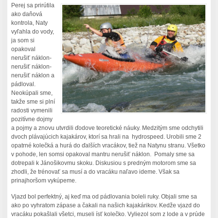
Perej sa prirútila
ako daňová
kontrola, Naty
vyľahla do vody,
ja som si
opakoval
nerušiť náklon-
nerušiť náklon-
nerušiť náklon a
pádloval.
Neokúpali sme,
takže sme si plní
radosti vymenili
pozitívne dojmy
a pojmy a znovu utvrdili ďodove teoretické náuky. Medzitým sme odchytili
dvoch plávajúcich kajakárov, ktorí sa hrali na hydrospeed. Urobili sme 2
opatrné kolečká a hurá do ďalších vracákov, tiež na Natynu stranu. Všetko
v pohode, len somsi opakoval mantru nerušiť náklon. Pomaly sme sa
dotrepali k Jánošikovmu skoku. Diskusiou s predným motorom sme sa
zhodli, že trénovať sa musí a do vracáku naľavo ideme. Však sa
prinajhoršom vykúpeme.
Vjazd bol perfektný, aj keď ma od pádlovania boleli ruky. Objali sme sa
ako po vyhratom zápase a čakali na našich kajakárikov. Kedže vjazd do
vracáku pokašlali všetci, museli ísť kolečko. Vyliezol som z lode a v prúde