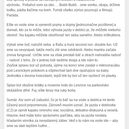
východu. Potiahol som za oko…. Bubli-Bubli…sme vonku, obaja, držíme
loďku, pádla tlačíme na breh. Turisti všetko zúrivo pozorujú a filmujú.
Paráda.
Ešte vo vode sme si vymenili pojmy a dojmy [jednoznačne pozítívne] a
dumali, kto za to môže, lebo výhoda jazdy v deblici je, že môžete niekoho
obviniť. Na kajaku môžete obviňovať len seba samého. Alebo inštruktora.
Vyliali sme loď, naložili seba a fľašu a hurá second run- double fun. Už
sme sa nevysipali, takže niečo zlé sme odstránili. Alebo mantra začala
znova fungovať. Určite sme sa však prestali báť a strach nahradila radosť
– radosť z toho, že v jednej lodi sedíme dvaja a ide nám to.
Zvyšok splavu bol už pohoda, úplne na konci sme zastali v mikrovracáku
pod Lesníckym potokom a ošpliechali tam dve opaľujúce sa baby.
Jednotka s dvoma hviezdami, lepší trik by bol už len vyzliecť im plavky.
Splav bol strašne krátky a nosenie lode do Lesnice na parkovisko
strááášne dlhé. Fuj, ešte teraz ma ruky bolia.
Sumár: Asi som už zabudol, čo je to báť sa na vode a deblica mi tento
úžasný pocit pripomenula. Zároveň musím uznať, že jazda v deblovke
(C2) je oproti kajaku omnoho viac sociálna, debatno-diskusná a veselá.
Hlavne, keď máte toho správneho parťáka, aby sa jazda nestala
hľadaním vinníka za nevydarený záber. Veď o to nám na vode ide – aby
sme sa stali lepšími ľuďmi…