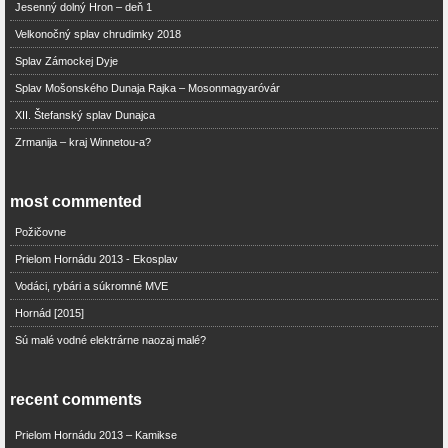
Jesenný dolný Hron – deň 1
Velkonočný splav chrudimky 2018
Splav Zámockej Dyje
Splav Mošonského Dunaja Rajka – Mosonmagyaróvár
XII. Štefanský splav Dunajca
Zrmanija – kraj Winnetou-a?
most commented
Požičovne
Prielom Hornádu 2013 - Ekosplav
Vodáci, rybári a súkromné MVE
Hornád [2015]
Sú malé vodné elektrárne naozaj malé?
recent comments
Prielom Hornádu 2013 – Kamikse