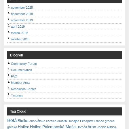
november 2025
december 2019
november 2019
apríl 2019
marec 2019
október 2018
Blogroll
Community Forum
Documentation
FAQ
Member Area
Resolution Center
Tutorials
Tag Cloud
Belá
Bialka
chorvátsko
corsica
croatia
Dunajec
Ekosplav
France
greece
Hnilec
Hnilec Palcmanská Maša
hron
grécko
Hornád
Jackie Nitrica