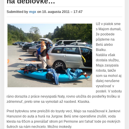
na deblovke…
Submitted by
mgx
on
10. augusta 2011 – 17:47
Už v piatok sme
s Majom dumali,
že poobede
pôjdeme na
Belú alebo
Bialku.
Natália však
dostala službu,
Maja zasypala
robota, takže
som sa mohol aj
ďalej nerušene
vyvaľovať v
posteli. V sobotu
ráno dorazila z práce nevyspatá Naty, rovno uložila do postieľky trošku si
zdriemnuť, preto sme sa vymotali až naobed. Klasika.
Pred bytovkou sme preložili do toyoty veci, Majo sa nasáčkoval k Jankovi
Hanusovi do auta a hurá na Jurgow. Belú sme operatívne zrušili, voda
klesla na 65cm a prenášať strom pri Permone ani ťahať lode po mokrých
šutroch sa nám nechcelo. Možno inokedy.