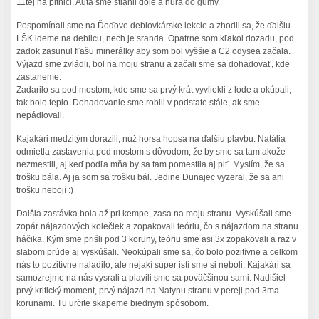
11tej na pltnici. Autá sme stiahli dole a hurá do gumy.
Pospomínali sme na Ďoďove deblovkárske lekcie a zhodli sa, že ďalšiu
LŠK ideme na deblicu, nech je sranda. Opatrne som kľakol dozadu, pod
zadok zasunul fľašu minerálky aby som bol vyššie a C2 odysea začala.
Výjazd sme zvládli, bol na moju stranu a začali sme sa dohadovať, kde
zastaneme.
Zadarilo sa pod mostom, kde sme sa prvý krát vyvliekli z lode a okúpali,
tak bolo teplo. Dohadovanie sme robili v podstate stále, ak sme
nepádlovali.
Kajakári medzitým dorazili, nuž horsa hopsa na ďalšiu plavbu. Natália
odmietla zastavenia pod mostom s dôvodom, že by sme sa tam akože
nezmestili, aj keď podľa mňa by sa tam pomestila aj plť. Myslím, že sa
trošku bála. Aj ja som sa trošku bál. Jedine Dunajec vyzeral, že sa ani
trošku nebojí :)
Dalšia zastávka bola až pri kempe, zasa na moju stranu. Vyskúšali sme
zopár nájazdových kolečiek a zopakovali teóriu, čo s nájazdom na stranu
háčika. Kým sme prišli pod 3 koruny, teóriu sme asi 3x zopakovali a raz v
slabom prúde aj vyskúšali. Neokúpali sme sa, čo bolo pozitívne a celkom
nás to pozitívne naladilo, ale nejakí super istí sme si neboli. Kajakári sa
samozrejme na nás vysrali a plavili sme sa poväčšinou sami. Nadišiel
prvý kritický moment, prvý nájazd na Natynu stranu v pereji pod 3ma
korunami. Tu určite skapeme biednym spôsobom.