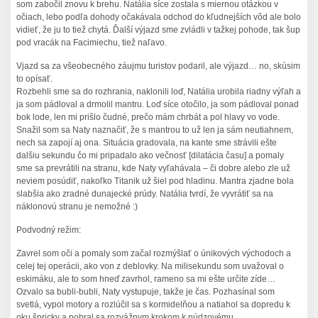
som zabočil znovu k brehu. Natália síce zostala s miernou otázkou v
očiach, lebo podľa dohody očakávala odchod do kľudnejších vôd ale bolo
vidieť, že ju to tiež chytá. Ďalší výjazd sme zvládli v tažkej pohode, tak šup
pod vracák na Facimiechu, tiež naľavo.
Vjazd sa za všeobecného záujmu turistov podaril, ale výjazd… no, skúsim
to opísať.
Rozbehli sme sa do rozhrania, naklonili loď, Natália urobila riadny výľah a
ja som pádloval a drmolil mantru. Loď síce otočilo, ja som pádloval ponad
bok lode, len mi prišlo čudné, prečo mám chrbát a pol hlavy vo vode.
Snažil som sa Naty naznačiť, že s mantrou to už len ja sám neutiahnem,
nech sa zapojí aj ona. Situácia gradovala, na kante sme strávili ešte
dalšiu sekundu čo mi pripadalo ako večnosť [dilatácia času] a pomaly
sme sa prevrátili na stranu, kde Naty vyľahávala – či dobre alebo zle už
neviem posúdiť, nakoľko Titanik už šiel pod hladinu. Mantra zjadne bola
slabšia ako zradné dunajecké prúdy. Natália tvrdí, že vyvrátiť sa na
náklonovú stranu je nemožné :)
Podvodný režim:
Zavrel som oči a pomaly som začal rozmýšlať o únikových východoch a
celej tej operácii, ako von z deblovky. Na milisekundu som uvažoval o
eskimáku, ale to som hneď zavrhol, rameno sa mi ešte určite zíde…
Ozvalo sa bubli-bubli, Naty vystupuje, takže je čas. Pozhasínal som
svetlá, vypol motory a rozlúčil sa s kormidelňou a natiahol sa dopredu k
oku špricky a pobral sa rozvážnym krokom k núdzovému