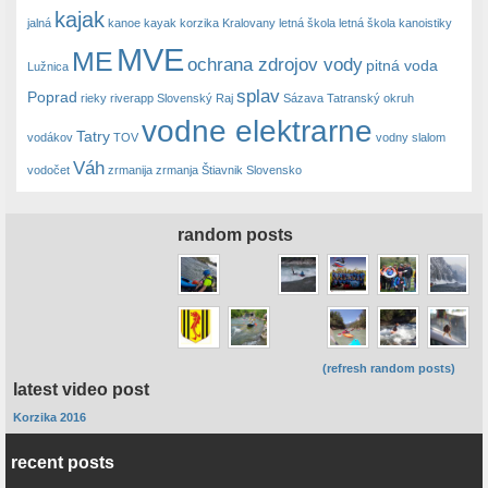
kajak
jalná
kanoe
kayak
korzika
Kralovany
letná škola
letná škola kanoistiky
MVE
ME
ochrana zdrojov vody
pitná voda
Lužnica
splav
Poprad
rieky
riverapp
Slovenský Raj
Sázava
Tatranský okruh
vodne elektrarne
Tatry
vodákov
TOV
vodny slalom
Váh
vodočet
zrmanija
zrmanja
Štiavnik Slovensko
random posts
(refresh random posts)
latest video post
Korzika 2016
recent posts