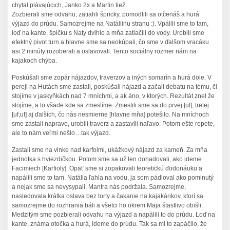
chytal plávajúcich, Janko 2x a Martin tiež.
Zozbierali sme odvahu, zatiahli špricky, pomodlili sa otčenáš a hurá
výjazd do prúdu. Samozrejme na Natáliinu stranu :). Vpálili sme to tam,
loď na kante, špičku s Naty dvihlo a mňa zatlačili do vody. Urobili sme
efektný pivot turn a hlavne sme sa neokúpali, čo sme v ďalšom vracáku
asi 2 minúty rozoberali a oslavovali. Tento sociálny rozmer nám na
kajakoch chýba.
Poskúšali sme zopár nájazdov, traverzov a iných somarín a hurá dole. V
pereji na Hutách sme zastali, poskúšali nájazd a začali debatu na tému, či
stojíme v jaskyňkách nad 7 mníchmi, a ak áno, v ktorých. Rezultát znel že
stojíme, a to všade kde sa zmestíme. Zmestili sme sa do prvej [uf], tretej
[uf,uf] aj ďalších, čo nás nesmierne [hlavne mňa] potešilo. Na mníchoch
sme zastali napravo, urobili traverz a zastavili naľavo. Potom ešte repete,
ale to nám veľmi nešlo…tak výjazd.
Zastali sme na vlnke nad karfolmi, ukážkový nájazd za kameň. Za mňa
jednotka s hviezdičkou. Potom sme sa už len dohadovali, ako ideme
Facimiech [Karfioly]. Opäť sme si zopakovali teoretickú ďodonáuku a
napálili sme to tam. Natália ľahla na vodu, ja som pádloval ako pominutý
a nejak sme sa nevysypali. Mantra nás podržala. Samozrejme,
nasledovala krátka oslava bez torty a čakanie na kajakárikov, ktorí sa
samozrejme do rozhrania báli a všetci ho okrem Maja štastlivo obišli.
Medzitým sme pozbierali odvahu na výjazd a napálili to do prúdu. Loď na
kante, známa otočka a hurá, ideme do prúdu. Tak sa mi to zapáčilo, že