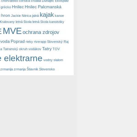
a
chorvátsko
corsica
croatia
Dunajec
Ekosplav
Hnilec
Hnilec Palcmanská
grécko
kajak
hron
d
Jackie Nitrica
jalná
kanoe
Kralovany
letná škola
letná škola kanoistiky
MVE
E
ochrana zdrojov
 voda
Poprad
rieky
riverapp
Slovenský Raj
Tatry
va
Tatranský okruh vodákov
TOV
 elektrarne
vodny slalom
zrmanija
zrmanja
Štiavnik Slovensko