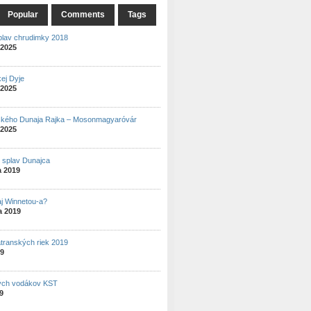
Popular
Comments
Tags
plav chrudimky 2018
 2025
ej Dyje
 2025
ského Dunaja Rajka – Mosonmagyaróvár
 2025
ý splav Dunajca
a 2019
aj Winnetou-a?
a 2019
atranských riek 2019
19
ých vodákov KST
19