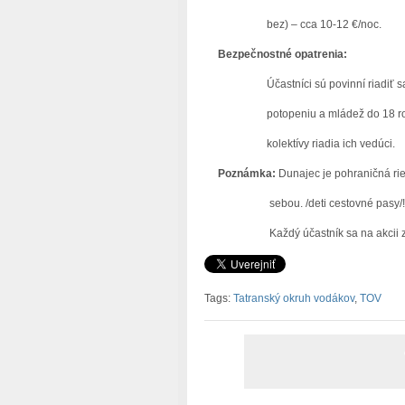
bez) – cca 10-12 €/noc.
Bezpečnostné opatrenia:
Účastníci sú povinní riadiť sa poky
potopeniu a mládež do 18 rokov mu
kolektívy riadia ich vedúci.
Poznámka:
Dunajec je pohraničná rie
sebou. /deti cestovné pasy/!
Každý účastník sa na akcii zúčas
Tags:
Tatranský okruh vodákov
,
TOV