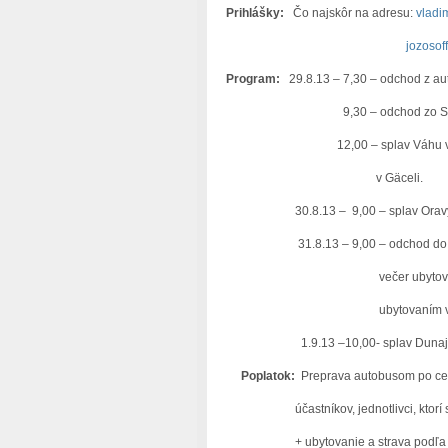
Prihlášky:
Čo najskôr na adresu:
vladi
jozoso
Program:
29.8.13 – 7,30 – odchod z au
9,30 – odchod zo Sp.N.Vsi, ďal
12,00 – splav Váhu v úseku Vrú
v Gäceli.
30.8.13 – 9,00 – splav Oravy /úsek
31.8.13 – 9,00 – odchod do Poľska,
večer ubytovanie v Č. Klášt
ubytovaním v M. Li
1.9.13 –10,00- splav Dunajca aleb
Poplatok:
Preprava autobusom po celej
účastníkov, jednotlivci, ktorí sa pr
+ ubytovanie a strava podľa chutí a