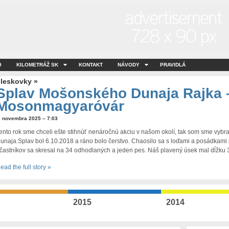
9
KILOMETRÁŽ SK
KONTAKT
NÁVODY
PRAVIDLÁ
leskovky »
Splav Mošonského Dunaja Rajka 
Mosonmagyaróvár
. novembra 2025 – 7:03
ento rok sme chceli ešte stihnúť nenáročnú akciu v našom okolí, tak som sme vyb
unaja.Splav bol 6.10.2018 a ráno bolo čerstvo. Chaosilo sa s loďami a posádkami
častníkov sa skresal na 34 odhodlaných a jeden pes. Náš plavený úsek mal dĺžku 
ead the full story »
2015
2014