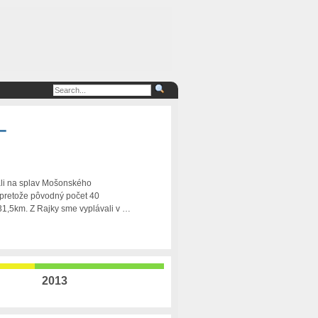
–
rali na splav Mošonského
 pretože pôvodný počet 40
31,5km. Z Rajky sme vyplávali v …
2013