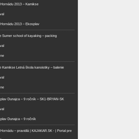
m Hornádu 2013 – Kamikse
val
 Hornádu 2013 – Ekosplav
 Sumer school of kayaking – packing
val
vne
 Kamikse Letná škola kanoistiky – balenie
val
vne
splav Dunajca – 9 ročník – SK1-BRYAN-SK
val
plav Dunajca – 9 ročník
 Hornádu – pravidlá | KAJAKAR.SK - | Portal pre
v