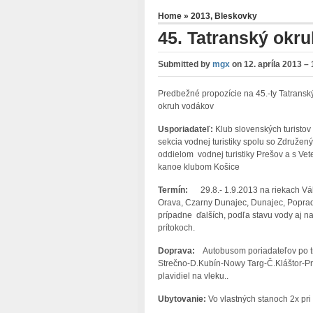
Home
»
2013
,
Bleskovky
45. Tatranský okr
Submitted by
mgx
on
12. apríla 2013 –
Predbežné propozície na 45.-ty Tatransk
okruh vodákov
Usporiadateľ:
Klub slovenských turistov
sekcia vodnej turistiky spolu so Združen
oddielom vodnej turistiky Prešov a s Vet
kanoe klubom Košice
Termín:
29.8.- 1.9.2013 na riekach Vá
Orava, Czarny Dunajec, Dunajec, Popra
prípadne ďalších, podľa stavu vody aj na
prítokoch.
Doprava:
Autobusom poriadateľov po t
Strečno-D.Kubín-Nowy Targ-Č.Kláštor-Pr
plavidiel na vleku..
Ubytovanie:
Vo vlastných stanoch 2x pri