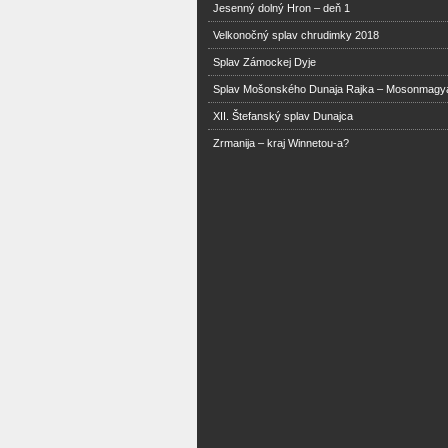
Jesenný dolný Hron – deň 1
Velkonočný splav chrudimky 2018
Splav Zámockej Dyje
Splav Mošonského Dunaja Rajka – Mosonmagy
XII. Štefanský splav Dunajca
Zrmanija – kraj Winnetou-a?