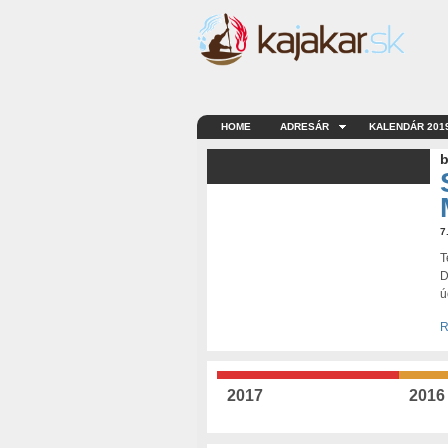
HOME
ADRESÁR
KALENDÁR 201
b
7
T
D
ú
R
2017
2016