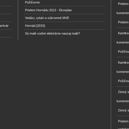
Požičovne
Prielo
Prielom Hornádu 2013 - Ekosplav
komento
Vodáci, rybári a súkromné MVE
Prielom
aróvár
Hornád [2015]
Kamikse
Sú malé vodné elektrárne naozaj malé?
komento
Požičo
Kamikse
komento
Požičo
Zimný 
komento
Zimný s
Prielom
vodako