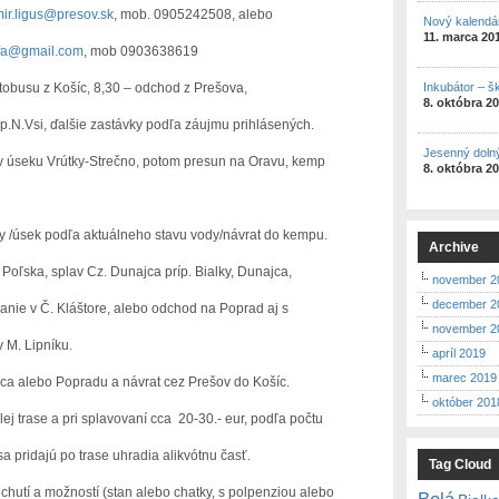
mir.ligus@presov.sk
, mob. 0905242508, alebo
Nový kalendá
11. marca 20
ffa@gmail.com
, mob 0903638619
Inkubátor – š
tobusu z Košíc, 8,30 – odchod z Prešova,
8. októbra 2
šie zastávky podľa záujmu prihlásených.
Jesenný doln
tky-Strečno, potom presun na Oravu, kemp
8. októbra 2
 podľa aktuálneho stavu vody/návrat do kempu.
Archive
 splav Cz. Dunajca príp. Bialky, Dunajca,
november 2
december 2
ore, alebo odchod na Poprad aj s
november 2
pníku.
apríl 2019
marec 2019
o Popradu a návrat cez Prešov do Košíc.
október 201
 trase a pri splavovaní cca 20-30.- eur, podľa počtu
idajú po trase uhradia alikvótnu časť.
Tag Cloud
 možností (stan alebo chatky, s polpenziou alebo
Belá