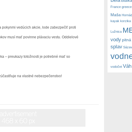
Bialk
France
greece
Maša
Horná
kayak
korzika
nmi vedúcich akcie, lode zabezpečiť proti
M
Lužnica
sí mať povinne plávaciu vestu. Oddielové
vody
pitná
splav
Sáza
vodne
ka – preukazy totožnosti je potrebné mať so
Váh
vodočet
tňuje na vlastné nebezpečenstvo!