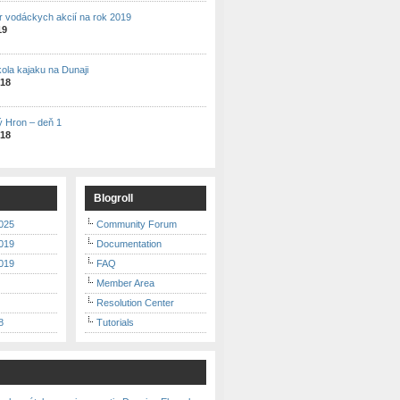
r vodáckych akcií na rok 2019
19
kola kajaku na Dunaji
018
ý Hron – deň 1
018
Blogroll
025
Community Forum
019
Documentation
019
FAQ
Member Area
Resolution Center
8
Tutorials