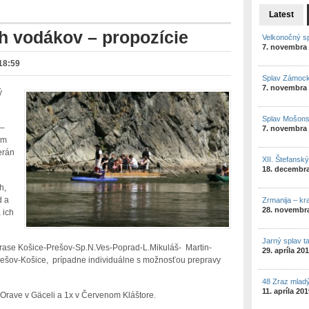
Latest
uh vodákov – propozície
Velkonočný s
7. novembra
 18:59
Splav Zámock
7. novembra
ý
Splav Mošon
 –
7. novembra
ým
erán
XII. Štefansk
18. decembr
h,
d a
Zrmanija – kr
28. novembr
 ich
Jarný splav t
rase Košice-Prešov-Sp.N.Ves-Poprad-L.Mikuláš- Martin-
29. apríla 20
ešov-Košice, prípadne individuálne s možnosťou prepravy
48 Zraz mlad
11. apríla 20
 Orave v Gäceli a 1x v Červenom Kláštore.